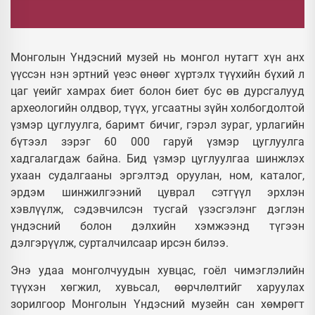
Монголын Үндэсний музей нь монгол нутагт хүн анх
үүссэн нэн эртний үеэс өнөөг хүртэлх түүхийн бүхий л
цаг үеийг хамрах биет болон биет бус өв дурсгалууд
археологийн олдвор, түүх, угсаатны зүйн холбогдолтой
үзмэр цуглуулга, баримт бичиг, гэрэл зураг, урлагийн
бүтээл зэрэг 60 000 гаруй үзмэр цуглуулга
хадгалагдаж байна. Бид үзмэр цуглуулгаа шинжлэх
ухаан судалгааны эргэлтэд оруулан, ном, каталог,
эрдэм шинжилгээний цуврал сэтгүүл эрхлэн
хэвлүүлж, сэдэвчилсэн тусгай үзэсгэлэнг дэглэн
үндэсний болон дэлхийн хэмжээнд түгээн
дэлгэрүүлж, сурталчилсаар ирсэн билээ.
Энэ удаа монголчуудын хувцас, гоёл чимэглэлийн
түүхэн хөгжил, хувьсал, өөрчлөлтийг харуулах
зорилгоор Монголын Үндэсний музейн сан хөмрөгт