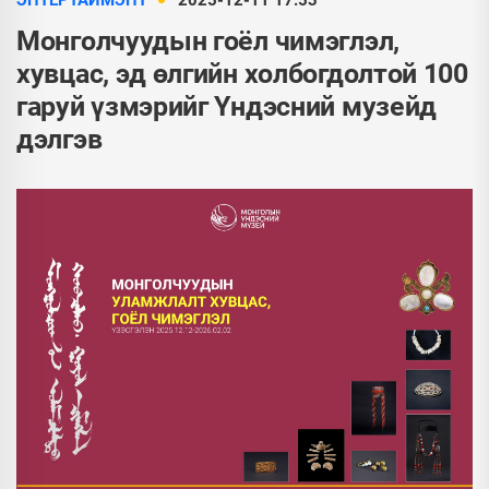
ЭНТЕРТАЙМЭНТ
2025-12-11 17:53
Монголчуудын гоёл чимэглэл,
хувцас, эд өлгийн холбогдолтой 100
гаруй үзмэрийг Үндэсний музейд
дэлгэв