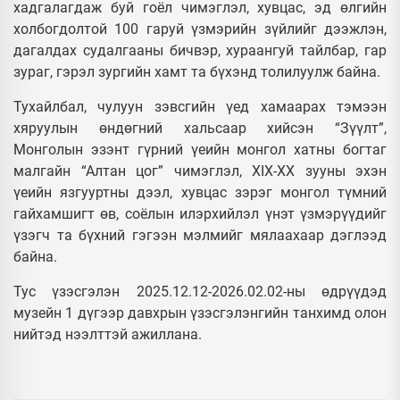
хадгалагдаж буй гоёл чимэглэл, хувцас, эд өлгийн
холбогдолтой 100 гаруй үзмэрийн зүйлийг дээжлэн,
дагалдах судалгааны бичвэр, хураангуй тайлбар, гар
зураг, гэрэл зургийн хамт та бүхэнд толилуулж байна.
Тухайлбал, чулуун зэвсгийн үед хамаарах тэмээн
хяруулын өндөгний хальсаар хийсэн “Зүүлт”,
Монголын эзэнт гүрний үеийн монгол хатны богтаг
малгайн “Алтан цог” чимэглэл, XIX-XX зууны эхэн
үеийн язгууртны дээл, хувцас зэрэг монгол түмний
гайхамшигт өв, соёлын илэрхийлэл үнэт үзмэрүүдийг
үзэгч та бүхний гэгээн мэлмийг мялаахаар дэглээд
байна.
Тус үзэсгэлэн 2025.12.12-2026.02.02-ны өдрүүдэд
музейн 1 дүгээр давхрын үзэсгэлэнгийн танхимд олон
нийтэд нээлттэй ажиллана.