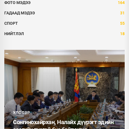
ФОТО МЭДЭЭ
164
ГАДААД МЭДЭЭ
31
СПОРТ
55
НИЙТЛЭЛ
18
УЛС ТӨР
Сонгинохайрхан, Налайх дүүрэгт эдийн