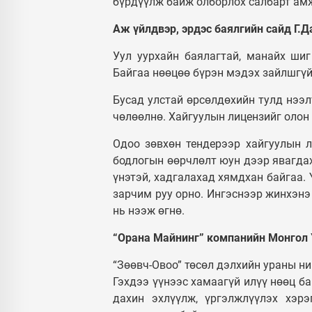
бүрдүүлж байж олборлох салбарт амж
Аж үйлдвэр, эрдэс баялгийн сайд Г.
Уул уурхайн баялагтай, манайх шиг
Байгаа нөөцөө бүрэн мэдэх зайлшгү
Бусад улстай өрсөлдөхийн тулд нээл
чөлөөлнө. Хайгуулын лицензийг олон 
Одоо зөвхөн тендерээр хайгуулын л
бодлогын өөрчлөлт юун дээр явагдах
үнэтэй, хадгалахад хямдхан байгаа. 
зарчим руу орно. Ингэснээр жинхэнэ
нь нээж өгнө.
“Орана Майнинг” компанийн Монгол 
“Зөөвч-Овоо” төсөл дэлхийн ураны ни
Гэхдээ үүнээс хамаагүй илүү нөөц ба
дахин эхлүүлж, үргэлжлүүлэх хэр