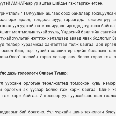
үүтэй АМНАТ-аар үр ашгаа шийдье гэж гаргаж өгсөн.
уримтлалыг ТӨК-уудын ашгаас орох байдлаар зохицуулсан.
гаас орж ирээд, тэндээс шууд тараагддаг систем рүү 
Ингэвэл уул уурхайн компаниудаас иргэдэд хүртээж байгаа
Ашигт малтмалын тухай хууль, Үндэсний баялгийн сангийн
 тухай хуультай нэгтгэж хэлэлцээд аваад явах бодлогыг З
уд төлбөр хураамжаа хангалттай төлж байгаа, ард иргэ
нөхцөл биш, төр, хувийн хэвшил иргэдийн балансыг ол
өвч-Овоо” төслийн гэрээ загвар авч болох гэрээ гэж 
Улс дахь төлөөлөгч Оливье Тумир:
уул уурхайн орлогын төрөлжилтөд томоохон хувь нэмэ
ой орлогын эх үүсвэр болно гэж харж байгаа. Шинэ х
 гэж харж байгаа. Ингэснээр уул уурхайгаас шалтгаалс
чадварыг бий болгоно. Уул уурхайн шинэ технологи буюу