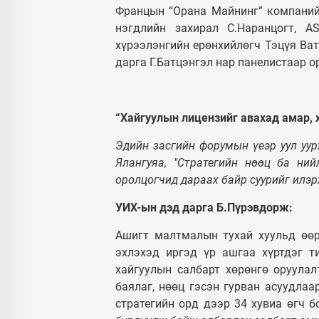
Францын “Орана Майнинг” компанийн
нэгдлийн захирал С.Наранцогт, 
хүрээлэнгийн ерөнхийлөгч Тэцүя Ва
дарга Г.Батцэнгэл нар панелистаар 
“Хайгуулын лицензийг авахад амар, 
Эдийн засгийн форумын үеэр уул уур
Ялангуяа, "Стратегийн нөөц ба ний
оролцогчид дараах байр суурийг илэр
УИХ-ын дэд дарга Б.Пүрэвдорж:
Ашигт малтмалын тухай хуульд өөрч
эхлэхэд иргэд үр ашгаа хүртдэг т
хайгуулын салбарт хөрөнгө оруулал
баялаг, нөөц гэсэн гурван асуудлаа
стратегийн орд дээр 34 хувиа өгч б