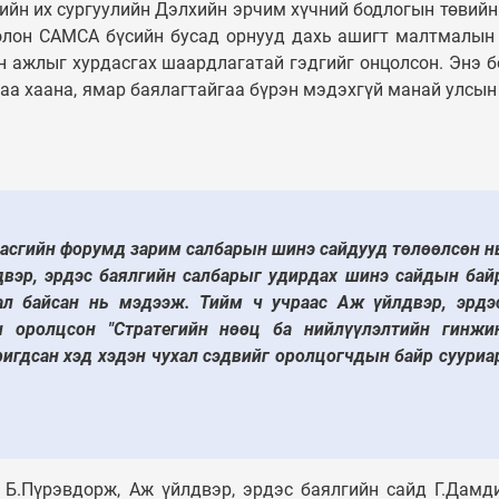
ийн их сургуулийн Дэлхийн эрчим хүчний бодлогын төвийн
олон CAMCA бүсийн бусад орнууд дахь ашигт малтмалын
 ажлыг хурдасгах шаардлагатай гэдгийг онцолсон. Энэ б
лаа хаана, ямар баялагтайгаа бүрэн мэдэхгүй манай улсын
асгийн форумд зарим салбарын шинэ сайдууд төлөөлсөн н
двэр, эрдэс баялгийн салбарыг удирдах шинэ сайдын бай
ал байсан нь мэдээж. Тийм ч учраас Аж үйлдвэр, эрдэ
 оролцсон "Стратегийн нөөц ба нийлүүлэлтийн гинжи
ригдсан хэд хэдэн чухал сэдвийг оролцогчдын байр сууриа
 Б.Пүрэвдорж, Аж үйлдвэр, эрдэс баялгийн сайд Г.Дамд