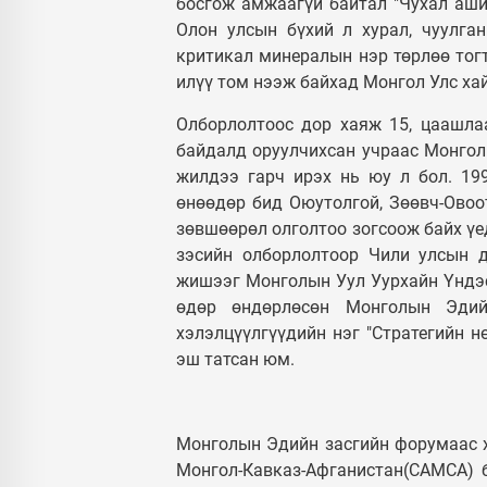
босгож амжаагүй байтал "Чухал аши
Олон улсын бүхий л хурал, чуулга
критикал минералын нэр төрлөө тогт
илүү том нээж байхад Монгол Улс хай
Олборлолтоос дор хаяж 15, цаашла
байдалд оруулчихсан учраас Монгол
жилдээ гарч ирэх нь юу л бол. 19
өнөөдөр бид Оюутолгой, Зөөвч-Овоот
зөвшөөрөл олголтоо зогсоож байх үед
зэсийн олборлолтоор Чили улсын 
жишээг Монголын Уул Уурхайн Үндэс
өдөр өндөрлөсөн Монголын Эдий
хэлэлцүүлгүүдийн нэг "Стратегийн н
эш татсан юм.
Монголын Эдийн засгийн форумаас х
Монгол-Кавказ-Афганистан(CAMCA) б