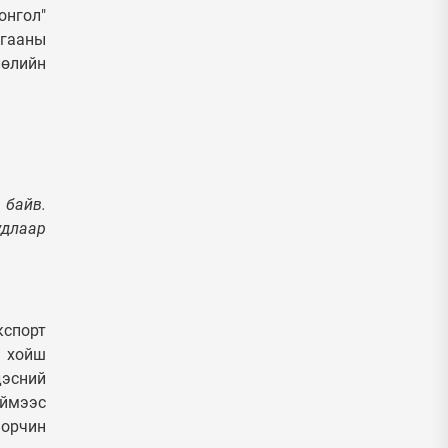
онгол"
гааны
лөлийн
 байв.
удлаар
кспорт
с хойш
дэсний
иймээс
 орчин