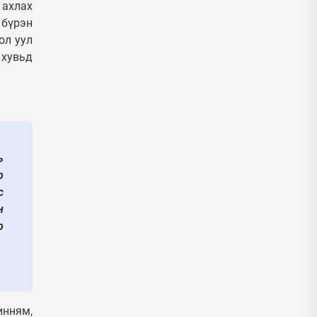
 ахлах
 бүрэн
ол уул
 хувьд
ь
р
с
н
р
инням,