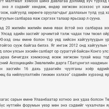
гт малтмал" хэмээх шинэ давлагаа дэлхийд хүч түрээд 
УЛС ТӨР
Таван шарын ху
н энэ л сэдвийг хөндөж, өндөр хөгжсөн эсэхээс үл ха
Монгол Улсын
орон сууцыг дах
оож, хайгуулд хөрөнгө оруулагчдыг даллахын тулд үүд х
Ерөнхийлөгч У.Хүрэлсүх
төлөвлөж, 240 
гуулын салбараа яаж сэргээх талаар ярьсаар л сууна.
ээжүүдэд Алдарт эхийн
орон сууцыг аш
ад 20 жилийн жилийн өмнө явах ёстой энэ салбараа зо
одон гардуулав
орууллаа
 Улсад эдийн засгийг эрчимтэй тэлж чадах том төсөл ой
90-ээд оны өмнө болон тэр үед хийсэн хайгуулуудын ү
ойгоо сууж байгаа билээ. Яг ингэж 2012 онд хайгуулын 
 олон улсын зэсийн салбарт ор сураггүй байсан Конго улс
дараа бичигдэх хэмжээнд өсөж хөгжсөн тухай маш то
ний Ассоциацийн Зөвлөлийн дарга Г.Батцэнгэл наадмын
н засгийн 16 дахь удаагийн чуулганы хоёр өдрий
өөц ба нийлүүлэлтийн гинжин хэлхээ" сэдвийн хүрээнд я
агас сарын өмнө Улаанбаатар хотноо анх удаа болсон Тө
үс нутгийн форумын үеэр мөн энэ сэдвийг чухалчлан я