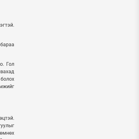
эгтэй.
лбараа
о. Гол
авахад
 болох
омжийг
өцтэй.
гуулыг
 өмнөх