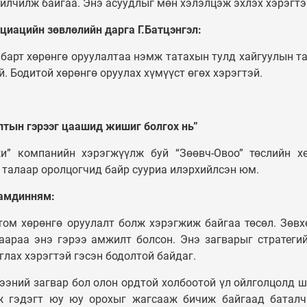
йлчилж байгаа. Энэ асуудлыг мөн хэлэлцэж эхлэх хэрэгтэ
циацийн зөвлөлийн дарга Г.Батцэнгэл:
барт хөрөнгө оруулалтаа нэмж татахын тулд хайгуулын т
. Бодитой хөрөнгө оруулах хүмүүст өгөх хэрэгтэй.
лтын гэрээг цаашид жишиг болгох нь”
и” компанийн хэрэгжүүлж буй “Зөөвч-Овоо” төслийн х
н талаар оролцогчид байр сууриа илэрхийлсэн юм.
Дамдинням:
том хөрөнгө оруулалт болж хэрэгжиж байгаа төсөл. Зөвх
араа энэ гэрээ амжилт болсон. Энэ загварыг стратеги
лах хэрэгтэй гэсэн бодолтой байдаг.
ээний загвар бол олон ордтой холбоотой үл ойлголцолд 
ж гэдэгт юу юу орохыг жагсааж бичиж байгаад баталч