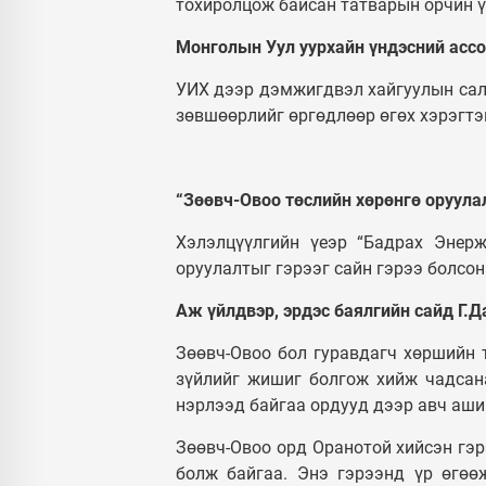
тохиролцож байсан татварын орчин ү
Монголын Уул уурхайн үндэсний ассо
УИХ дээр дэмжигдвэл хайгуулын сал
зөвшөөрлийг өргөдлөөр өгөх хэрэгтэй
“Зөөвч-Овоо төслийн хөрөнгө оруула
Хэлэлцүүлгийн үеэр “Бадрах Энерж
оруулалтыг гэрээг сайн гэрээ болсо
Аж үйлдвэр, эрдэс баялгийн сайд Г.
Зөөвч-Овоо бол гуравдагч хөршийн 
зүйлийг жишиг болгож хийж чадсана
нэрлээд байгаа ордууд дээр авч ашиг
Зөөвч-Овоо орд Оранотой хийсэн гэр
болж байгаа. Энэ гэрээнд үр өгөө