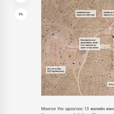
0%
Монгол Улс одоогоос 13 жилийн өмнө