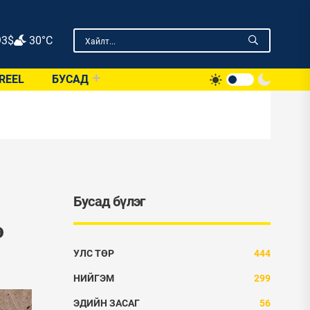
93
$
30°C
REEL
БУСАД
Бусад бүлэг
ө
УЛС ТӨР
444
НИЙГЭМ
299
ЭДИЙН ЗАСАГ
56