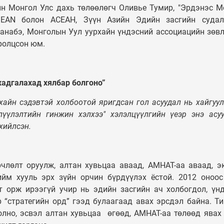
 Монгол Улс дахь төлөөлөгч Оливье Тумир, "Эрдэнэс М
ASEAN болон АСЕАН, Зүүн Азийн Эдийн засгийн судал
танабэ, Монголын Уул уурхайн үндэсний ассоциацийн зөв
оролцсон юм.
хадгалахад хялбар болгоно”
хайн сэдэвтэй холбоотой яригдсан гол асуудал нь хайгуул
лүүлэлтийн гинжин хэлхээ" хэлэлцүүлгийн үеэр энэ асу
хийлсэн.
лөлт оруулж, алтан хувьцаа аваад, АМНАТ-аа аваад, э
ийм хууль эрх зүйн орчин бүрдүүлэх ёстой. 2012 оноо
т орж ирээгүй учир нь эдийн засгийн ач холбогдол, үн
р “стратегийн орд” гээд булаагаад авах эрсдэл байна. Т
олно, эсвэл алтан хувьцаа өгөөд, АМНАТ-аа төлөөд явах