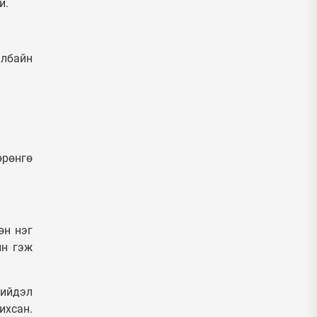
й.
албайн
өрөнгө
өн нэг
йн гэж
шийдэл
ихсан.