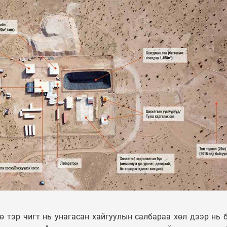
 тэр чигт нь унагасан хайгуулын салбараа хөл дээр нь 
ФОТО МЭДЭЭ