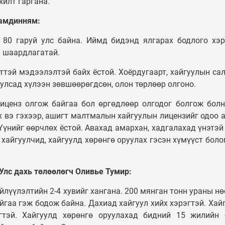
илт гаргана.
Дамдинням:
 80 гаруй улс байна. Иймд бидэнд ялгарах бодлого хэр
й шаардлагатай.
ттэй мэдээлэлтэй байх ёстой. Хоёрдугаарт, хайгуулын са
улсад хүлээн зөвшөөрөгдсөн, олон төрлөөр олгоно.
иценз олгож байгаа бол өргөдлөөр олгодог болгож болн
 вэ гэхээр, ашигт малтмалын хайгуулын лицензийг одоо 
Үүнийг өөрчлөх ёстой. Авахад амархан, хадгалахад үнэтэй
 хайгуулчид, хайгуулд хөрөнгө оруулах гэсэн хүмүүст бол
Улс дахь төлөөлөгч Оливье Тумир:
йлүүлэлтийн 2-4 хувийг хангана. 200 мянган тонн ураны нө
йгаа гэж бодож байна. Дахиад хайгуул хийх хэрэгтэй. Хай
эгтэй. Хайгуулд хөрөнгө оруулахад бидний 15 жилийн