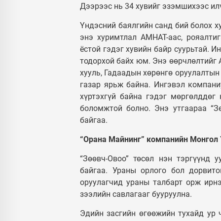
Дээрээс нь 34 хувийг эзэмшихээс ил
Үндэсний баялгийн санд бий болох х
энэ хуримтлал АМНАТ-аас, рояалти
ёстой гэдэг хувийн байр суурьтай. 
тодорхой байх юм. Энэ өөрчлөлтийг 
хууль, Гадаадын хөрөнгө оруулалтын
газар ярьж байна. Ингэвэл компани
хүртэхгүй байна гэдэг мөргөлддөг 
боломжтой болно. Энэ утгаараа “Зө
байгаа.
“Орана Майнинг” компанийн Монгол 
“Зөөвч-Овоо” төсөл нэн тэргүүнд 
байгаа. Ураны орлого бол дорвит
оруулагчид ураны талбарт орж ирнэ
зээлийн савлагааг бууруулна.
Эдийн засгийн өгөөжийн тухайд ур 