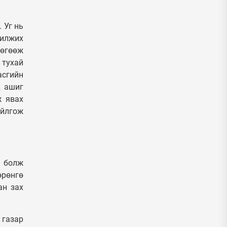
 Уг нь
шилжих
 өгөөж
 тухай
асгийн
д ашиг
ж явах
ойлгож
р болж
өрөнгө
ан зах
 газар