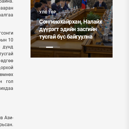
байна.
УЛС
учин
мааран
УЛС ТӨР
ин
Мо
аалгаа
айлын
Сонгинохайрхан, Налайх
Ер
иглалтад
дүүрэгт эдийн засгийн
ээ
гсонги
тусгай бүс байгуулна
од
рын 10
р дүнд
тусгай
 өдгөө
дорхой
 өмнөх
н гол
рихдаа
в Ази-
рьсан.