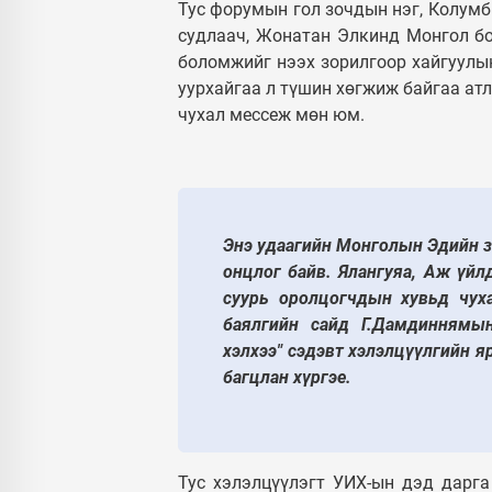
Тус форумын гол зочдын нэг, Колумб
судлаач, Жонатан Элкинд Монгол б
боломжийг нээх зорилгоор хайгуулын
уурхайгаа л түшин хөгжиж байгаа ат
чухал мессеж мөн юм.
Энэ удаагийн Монголын Эдийн з
онцлог байв. Ялангуяа, Аж үйл
суурь оролцогчдын хувьд чух
баялгийн сайд Г.Дамдиннямын
хэлхээ" сэдэвт хэлэлцүүлгийн я
багцлан хүргэе.
Тус хэлэлцүүлэгт УИХ-ын дэд дарга