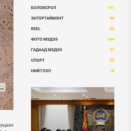
БОЛОВСРОЛ
131
ЭНТЕРТАЙМЭНТ
46
REEL
52
ФОТО МЭДЭЭ
164
ГАДААД МЭДЭЭ
31
СПОРТ
55
НИЙТЛЭЛ
18
буцаан