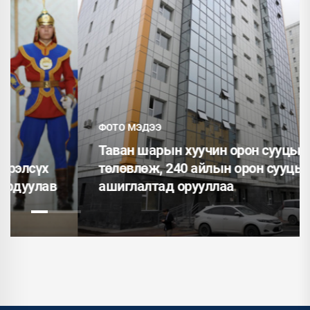
ФОТО МЭДЭЭ
Таван шарын хуучин орон сууцыг дахин
төлөвлөж, 240 айлын орон сууцыг
ашиглалтад орууллаа