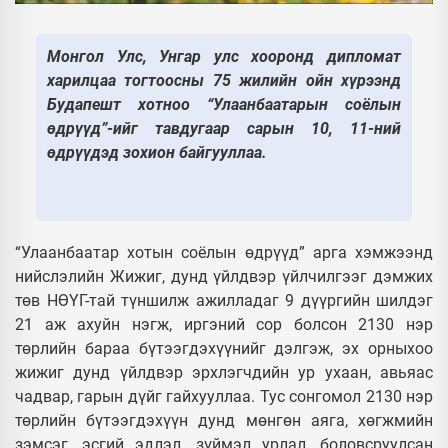
Монгол Улс, Унгар улс хооронд дипломат
харилцаа тогтоосны 75 жилийн ойн хүрээнд
Будапешт хотноо “Улаанбаатарын соёлын
өдрүүд”-ийг тавдугаар сарын 10, 11-ний
өдрүүдэд зохион байгууллаа.
“Улаанбаатар хотын соёлын өдрүүд” арга хэмжээнд
нийслэлийн Жижиг, дунд үйлдвэр үйлчилгээг дэмжих
төв НӨҮГ-тай түншилж ажилладаг 9 дүүргийн шилдэг
21 аж ахуйн нэгж, иргэний сор болсон 2130 нэр
төрлийн бараа бүтээгдэхүүнийг дэлгэж, эх орныхоо
жижиг дунд үйлдвэр эрхлэгчдийн ур ухаан, авьяас
чадвар, гарын дүйг гайхууллаа. Тус сонгомол 2130 нэр
төрлийн бүтээгдэхүүн дунд мөнгөн аяга, хөгжмийн
зэмсэг, эсгий эдлэл, зүймэл урлал, боловсруулсан