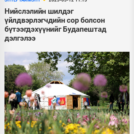
ЭНТЕРТАЙМЭНТ
2025-05-12 11:15
Нийслэлийн шилдэг
үйлдвэрлэгчдийн сор болсон
бүтээгдэхүүнийг Будапештад
дэлгэлээ