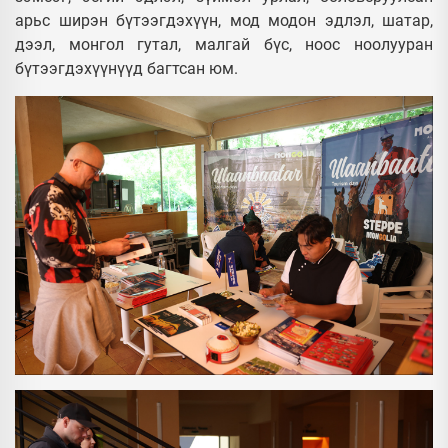
арьс ширэн бүтээгдэхүүн, мод модон эдлэл, шатар,
дээл, монгол гутал, малгай бүс, ноос ноолууран
бүтээгдэхүүнүүд багтсан юм.