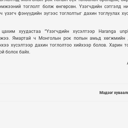
УЛС ТӨР
Таван шарын ху
эмжээний тоглолт болж өнгөрсөн. Үзэгчдийн сэтгэлд н
ч үзэгч фэнүүдийн зүгээс тоглолтыг дахин тоглуулах хү
Монгол Улсын
орон сууцыг дах
Ерөнхийлөгч У.Хүрэлсүх
төлөвлөж, 240 
ээжүүдэд Алдарт эхийн
орон сууцыг аш
 цахим хуудастаа “Үзэгчдийн хүсэлтээр Haranga unp
одон гардуулав
орууллаа
ичжээ. Ямартай ч Монголын рок попын амьд хөгжмийн
нхээ хүсэлтээр дахин тоглолтоо хийхээр болов. Харин т
ой болох байх.
Мэдээг хуваал