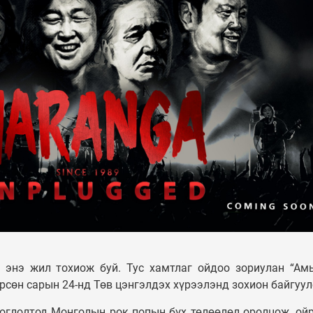
 энэ жил тохиож буй. Тус хамтлаг ойдоо зориулан “Ам
сөн сарын 24-нд Төв цэнгэлдэх хүрээлэнд зохион байгуул
ФОТО МЭДЭЭ
тоглолтод Монголын рок попын бүх төлөөлөл оролцож, ой