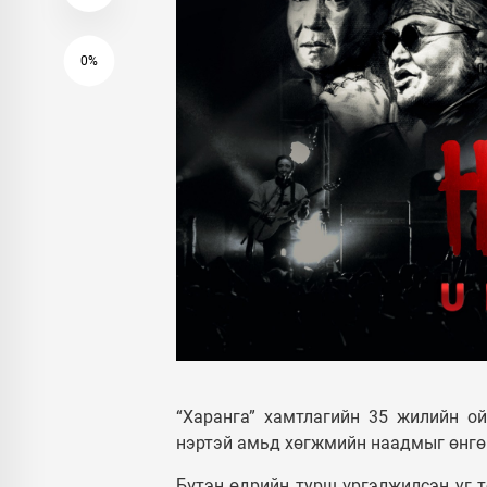
0%
“Харанга” хамтлагийн 35 жилийн ой
нэртэй амьд хөгжмийн наадмыг өнгөр
Бүтэн өдрийн турш үргэлжилсэн уг 