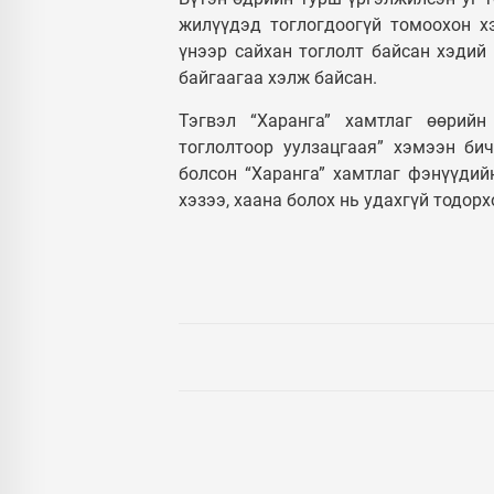
жилүүдэд тоглогдоогүй томоохон х
үнээр сайхан тоглолт байсан хэдий 
байгаагаа хэлж байсан.
Тэгвэл “Харанга” хамтлаг өөрийн
тоглолтоор уулзацгаая” хэмээн б
болсон “Харанга” хамтлаг фэнүүдий
хэзээ, хаана болох нь удахгүй тодорх