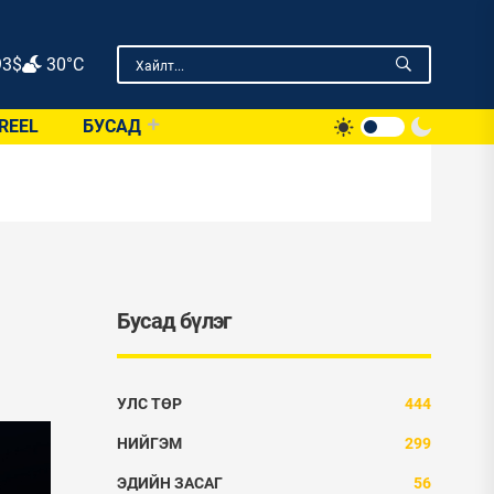
93
$
30°C
REEL
БУСАД
Бусад бүлэг
УЛС ТӨР
444
НИЙГЭМ
299
ЭДИЙН ЗАСАГ
56