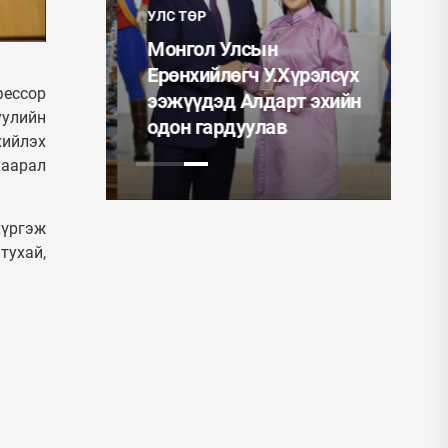
УЛС ТӨР
Та
Монгол Улсын
ор
 Налайх
Ерөнхийлөгч У.Хүрэлсүх
тө
фессор
асгийн
ээжүүдэд Алдарт эхийн
ор
уулийн
улна
одон гардуулав
ор
хийлэх
хаарал
хүргэж
тухай,