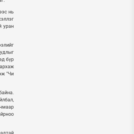
г.
ээс нь
хэллэг
й уран
ээлийг
уудлыг
эд бүр
лархаж
эж "Чи
байна.
йлбал,
рчмаар
ойрноо
садтай