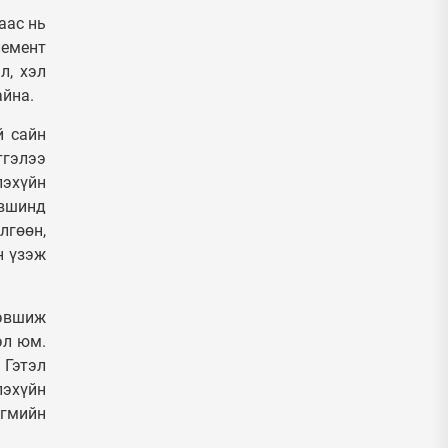
аас нь
лемент
л, хэл
айна.
й сайн
тгэлээ
лэхүйн
вшинд
лгөөн,
н үзэж
хэвшиж
эл юм.
 Гэтэл
лэхүйн
йгмийн