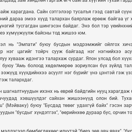
лдаад зам хөндлөн гаргаж өгч байгаа хүүгийн тухай гарда
айж харагдана. Сайн сэтгэлээр тусалъя гээд савтай сүүн
ний дараа эмээ хүүд талархан баярлаж ерөөж байгаа үг 
гүнзгий тусгагдан шингэсэн байдаг. Энэ бол тэр үеийнхни
 үеэ хүмүүжүүлж байсны тод жишээ юм.
ртэл нь "Эмпати" буюу бусдын мэдрэмжийг ойлгох хич
үр нэг цагийг тойрч сууж байгаад нэг нэгнийхээ ас
уу хувааж идэнгээ талархаж сурдаг. Япон улсад бол хүүх
 буюу "Амь болоод хөдөлмөрөө зориулсан бүх зүйлд та
 ээжүүд хүүхдийнхээ асуулт нэг бүрийг үнэ цэнтэй гэж үз
 гэж талархдаг.
н шагналтнуудын ихэнх нь еврей байдгийн нууц харагдаж 
гачуудад хэвшүүлдэг сайхан жишээнүүд олон бий. Туха
u" (Мэйваку) буюу "Бусдад төвөг удахгүй байх" гэсэн за
удын "бусдыг хүндэтгэх", "өөрийнхөө дураар бус, орчин т
ь мэдлэгээр бөмбөгдөхөөс илүүтэй "биеэ зөв авч явах", "бу