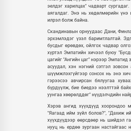
эелдэг харилцах" чадварт сургадаг.
аягалдаг. Энэ нь хөдөлмөрийн үнэ 
илрэл болж байна.
Скандинавын орнуудаас Дани, Финлан
эрхэмлэдэг үзэл баримтлалтай. Эд
бусдыг өрөвдөх, ойлгох чадвар олго
хүртэл Эмпатийн хичээл буюу "Бусды
цагийг "Ангийн цаг" нэрээр Эмпатид 
асуудал, хэн нэгний сэтгэл зовсон
шүүмжлэхгүйгээр сонсох нь энэ хич
гэрээсээ авчирсан бялуугаа хува
бүрдүүлж, бие биедээ нээлттэй бай
уунгаа хөөрөлддөг" нүүдэлчдийн най
Хэрэв ангид хүүхдүүд хоорондоо м
"Яагаад ийм зүйл болов?", "Дахиж ий
хүүхдүүдээр өөрсдөөр нь шийдэл га
нууц нь ердөө зургаан настайгаас 