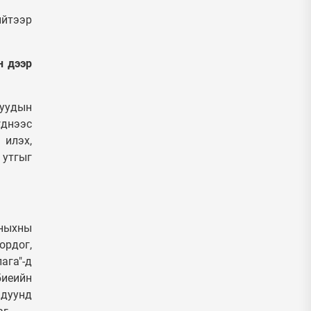
ийтээр
н дээр
чуудын
үднээс
 илэх,
 утгыг
оныхны
ордог,
ага"-д
биеийн
 дуунд