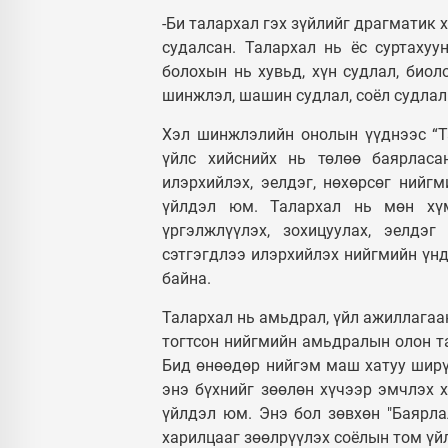
-Би талархал гэх зүйлийг драгматик
судалсан. Талархал нь ёс суртахуу
болохын нь хувьд, хүн судлал, биоло
шинжлэл, шашин судлал, соёл судлал
Хэл шинжлэлийн онолын үүднээс “Та
үйлс хийснийх нь төлөө баярласан
илэрхийлэх, эелдэг, нөхөрсөг нийг
үйлдэл юм. Талархал нь мөн хүм
үргэлжлүүлэх, зохицуулах, эелдэг
сэтгэгдлээ илэрхийлэх нийгмийн үнд
байна.
Талархал нь амьдрал, үйл ажиллагаа
тогтсон нийгмийн амьдралын олон та
Бид өнөөдөр нийгэм маш хатуу ширүү
энэ бүхнийг зөөлөн хүчээр эмчлэх х
үйлдэл юм. Энэ бол зөвхөн "Баярла
харилцааг зөөлрүүлэх соёлын том үйл