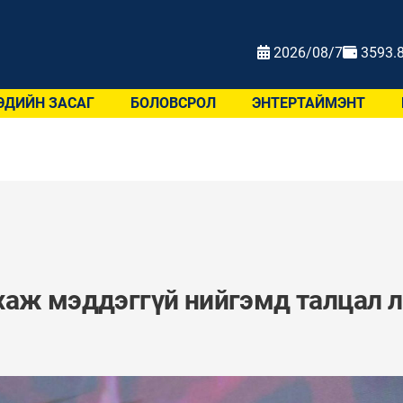
2026/08/7
3593.
ЭДИЙН ЗАСАГ
БОЛОВСРОЛ
ЭНТЕРТАЙМЭНТ
хаж мэддэггүй нийгэмд талцал л