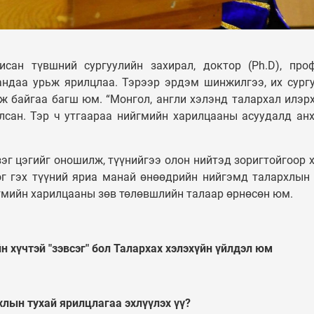
Таван шарын хуучин
УЛС ТӨР
орон сууцыг дахин
төлөвлөж, 240 айлын
Сонгинохайрхан,
исан түвшний сургуулийн захирал, доктор (Ph.D), про
орон сууцыг ашиглалтад
дүүрэгт эдийн з
ндаа урьж ярилцлаа. Тэрээр эрдэм шинжилгээ, их сург
орууллаа
тусгай бүс байгу
ж байгаа багш юм. “Монгол, англи хэлэнд талархал илэр
лсан. Тэр ч утгаараа нийгмийн харилцааны асуудалд ан
эг цэгийг оношилж, түүнийгээ олон нийтэд зоригтойгоор 
ог гэх түүний яриа манай өнөөдрийн нийгэмд талархлын 
ийгмийн харилцааны зөв төлөвшлийн талаар өрнөсөн юм.
н хүчтэй "зэвсэг" бол Талархах хэлэхүйн үйлдэл юм
лын тухай ярилцлагаа эхлүүлэх үү?