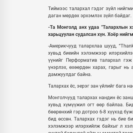
Тиймээс талархал гэдэг зүйл нийгм
даган мөрдөх эрхэмлэх зүйл байдаг.
-Та Монголд анх удаа "Талархлын х
харьцуулан судалсан хүн. Хоёр нийгм
-Америкчууд талархлаа шууд, “Than
хувьд биеийн хэлэмжээр илэрхийлэ
үүнийг Перформатив талархал гэж 
үнэрлэх, өхөөрдөн харах, гарыг нь 
дамжуулдаг байна.
Талархах ёс, эерэг зан үйлийг бага н
Монголчууд талархах нандин ёс занш
хувьд хүмүүжил огт өөр байлаа. Би
бөөрөнхий гэр дотроо 6-8 хүүхэд буж
бид өссөн. Талархах гэдэг нь бие б
хэлэмжээр илэрхийлж байхыг л хэл