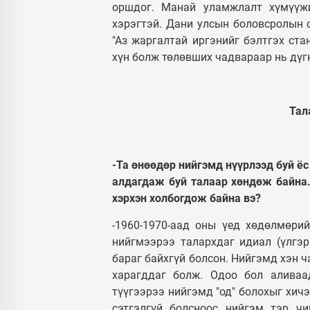
оршдог. Манай уламжлалт хүмүүжи
хэрэгтэй. Дани улсын боловсролын 
"Аз жаргалтай иргэнийг бэлтгэх ста
хүн болж төлөвших чадвараар нь дүгн
Тал
-Та өнөөдөр нийгэмд нүүрлээд буй ёс
алдагдаж буй талаар хөндөж байна.
хэрхэн холбогдож байна вэ?
-1960-1970-аад оны үед хөдөлмөри
нийгмээрээ талархдаг идиал (үлгэ
бараг байхгүй болсон. Нийгэмд хэн ч
харагддаг болж. Одоо бол аливаа
түүгээрээ нийгэмд "од" болохыг хичэ
сэтгэлгүй болсноос нийгэм тэр ч