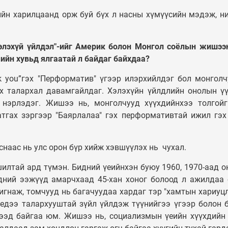
ийн харилцаанд орж буй бүх л насны хүмүүсийн мэдэж, н
элэхүй үйлдэл"-ийг Америк болон Монгол соёлын жишээ
ийн хувьд ялгаатай л байдаг байхдаа?
k you”гэх "Перформатив" үгээр илэрхийлдэг бол монгол
х талархал давамгайлдаг. Хэлэхүйн үйлдлийн онолын ү
нэрлэдэг. Жишээ нь, монголчууд хүүхдийнхээ толгойг
атгах зэргээр "Баярлалаа" гэх перформативтай ижил гэх
аснаас нь улс орон бүр хийж хэвшүүлэх нь чухал.
илтай ард түмэн. Бидний үеийнхэн буюу 1960, 1970-аад 
дний ээжүүд амарчхаад 45-хан хоног болоод л ажилдаа 
игнаж, томчууд нь багачуудаа хардаг тэр "хамтын хариуцл
иедээ талархууштай зүйл үйлдэж түүнийгээ үгээр болон 
ээд байгаа юм. Жишээ нь, социализмын үеийн хүүхдийн