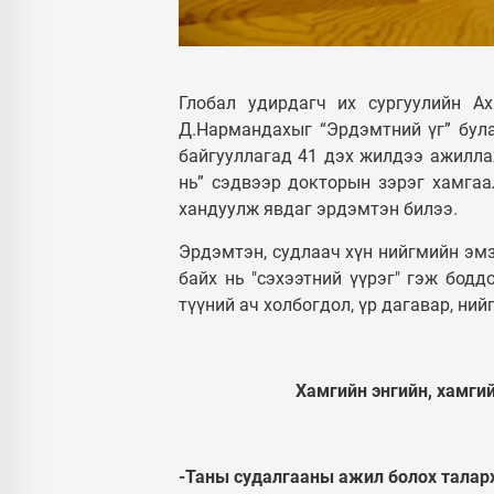
УЛС ТӨР
Монгол Улсын
Ерөнхийлөгч У.Хүрэлсүх
Глобал удирдагч их сургуулийн Ах
ээжүүдэд Алдарт эхийн
Д.Нармандахыг “Эрдэмтний үг” була
одон гардуулав
байгууллагад 41 дэх жилдээ ажилла
нь” сэдвээр докторын зэрэг хамгаа
хандуулж явдаг эрдэмтэн билээ.
Эрдэмтэн, судлаач хүн нийгмийн эмз
байх нь "сэхээтний үүрэг" гэж бодд
түүний ач холбогдол, үр дагавар, н
Хамгийн энгийн, хамгий
-Таны судалгааны ажил болох таларх