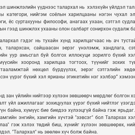
 хэл шинжлэлийн үүднээс талархал нь хэлэхүйн үйлдэл тал
ны категори, нийгэм соёлын харилцааны нэгэн чухал э
ги, ёс суртахууны философи, анагаах ухаан, сэтгэл судла
ын гээд шинжлэх ухааны олон салбарт сонирхон судалж б
лархал гэдэг нь тухайн хүнд харилцагчаас нь ач туста
, талархсан, сайшаасан эерэг үнэлэмж, хандлага, сэ
мийн уур амьсгал буй болгох иллокуци зорилго бүхий хэ
үүсийн хооронд харилцаа тогтоох, түүнийг зохих тү
 тааламжтай нөхцөл бүрдүүлэх, эерэг сэтгэлийн хөдө
сэн үүрэг бүхий хэл ярианы этикетийн нэг хэлбэр” хэмээ
нд зан үйлийн нийтээр хүлээн зөвшөөрч мөрдлөг болгон 
лт үйл ажиллагааг зохицуулах үүрэг бүхий нийтлэг үзэгд
н байна, хүмүүс бие биедээ хүлээцгүй байна гэж ярьдаг.
амгийн энгийн, хамгийн хүчтэй "зэвсэг" бол Талархах хэ
лаа" гэж хэлэх төдий биш, хүнийг хүлээн зөвшөөрөх, ни
дэл. "Талархал" нь зөөлөн хүч болж байна.