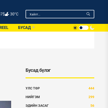
87
$
30°C
REEL
БУСАД
Бусад бүлэг
УЛС ТӨР
444
НИЙГЭМ
299
ЭДИЙН ЗАСАГ
56