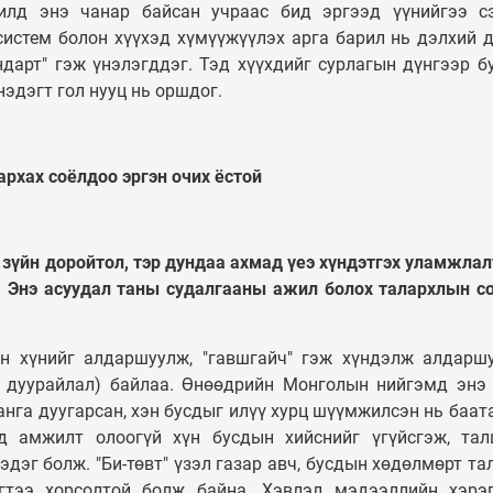
лд энэ чанар байсан учраас бид эргээд үүнийгээ с
систем болон хүүхэд хүмүүжүүлэх арга барил нь дэлхий 
ндарт" гэж үнэлэгддэг. Тэд хүүхдийг сурлагын дүнгээр бу
эдэгт гол нууц нь оршдог.
архах соёлдоо эргэн очих ёстой
 зүйн доройтол, тэр дундаа ахмад үеэ хүндэтгэх уламжлал
 Энэ асуудал таны судалгааны ажил болох талархлын с
йн хүнийг алдаршуулж, "гавшгайч" гэж хүндэлж алдарш
р дуурайлал) байлаа. Өнөөдрийн Монголын нийгэмд энэ
анга дуугарсан, хэн бусдыг илүү хурц шүүмжилсэн нь баат
д амжилт олоогүй хүн бусдын хийснийг үгүйсгэж, тал
эдэг болж. "Би-төвт" үзэл газар авч, бусдын хөдөлмөрт та
игтээ хорсолтой болж байна. Хэвлэл мэдээллийн хэрэ