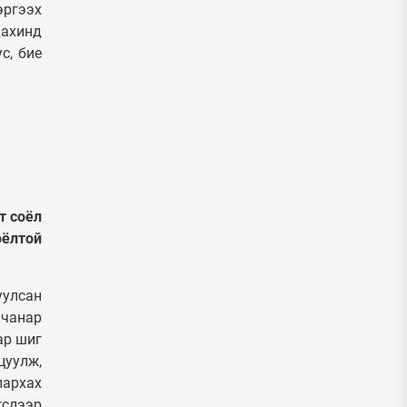
эргээх
дахинд
с, бие
т соёл
оёлтой
уулсан
 чанар
ар шиг
цуулж,
лархах
гслээр