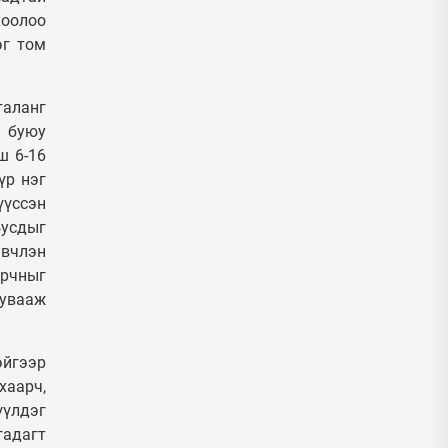
хоолоо
эг том
галанг
и буюу
ш 6-16
үр нэг
үүссэн
Бусдыг
эвчлэн
орчныг
хувааж
эйгээр
хаарч,
үүлдэг
гадагт