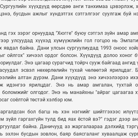
 Сургуулийн хүүхдүүд өөрсдөө анги танхимаа цэвэрлэж, 
цэнэ, бусдын ажлыг хүндэтгэх сэтгэлгээг суулгаж буй н
д гэх зэрэг орнуудад "Хюгге" буюу сэтгэл зүйн амар ам
гээр улсуудад хүүхэд хүмүүжлийн гол гогцоо нь Эмпат
х явдал байна. Дани улсын сургуулиудад 1993 оноос хой
г ойлгох" хичээл ордог болсон. Хүүхдүүд долоо хоног б
зориулдаг. Энэ цагаар сурагчид тойрч сууж байгаад ангид 
 асуудал эсвэл нөхөрлөлийн тухай чөлөөтэй ярилцдаг. 
ээлийн алтан дүрэм. Дани хүүхдүүд энэ хичээлээрээ их
аж идэнгээ ярилцдаг. Энэ нь амар амгалан, тухтай 
х боломжийг олгодог. Энэ нь манайхны "айраг цагаагаа 
рсаг соёлтой төстэй хэлбэр юм.
аргалдсан бол багш нь хэн нэгнийг шийтгэхээс илүүт
м зүйл гаргахгүйн тулд бид яах ёстой вэ?" гэдэг дээр ан
ргуулдаг байна. Даничууд аз жаргалаараа дэлхийд тэрг
нь эхлэн бусдын зовлон, баяр баясгаланг хуваалцаж сур