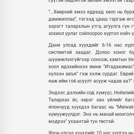
сүүтэй бидонтой айлын эмээтэй таара
“…Хөөрхий эмээ ядраад хөлс нь бурз
дамжиллаа”, тэгээд цааш гаргаж өгс
зэрэгт талархлын утга, агуулга гүн 
зохиол урлаг соёлоороо хүртэл хойч
Дани улсад хүүхдийг 6-16 нас хү
системтэй заадаг. Долоо хоног б
шүүмжлэхгүйгээр сонсож, хамтын бял
хоол идэхийнхээ өмнө "Итадакимас"
хүлээн авъя" гэж хэлж сурдаг. Еврей
яаж ийм гоё асуулт асууж чадав аа?"
Эндээс дэлхийн сод хүмүүс, Нобелий
Талархах ёс, эерэг зан үйлийг ба
япончууд хүүхдээ багаас нь "Meiwak
хүмүүжүүлдэг. Энэ нь манай монголчу
мэдрэх" ухаантай тун төстэй.
Япон улсад хүүхдийг 10 нас хүртэл н