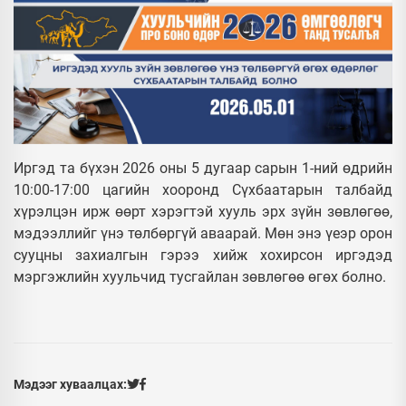
​Иргэд та бүхэн 2026 оны 5 дугаар сарын 1-ний өдрийн
10:00-17:00 цагийн хооронд Сүхбаатарын талбайд
хүрэлцэн ирж өөрт хэрэгтэй хууль эрх зүйн зөвлөгөө,
мэдээллийг үнэ төлбөргүй аваарай. Мөн энэ үеэр орон
сууцны захиалгын гэрээ хийж хохирсон иргэдэд
мэргэжлийн хуульчид тусгайлан зөвлөгөө өгөх болно.
Мэдээг хуваалцах: