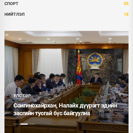
СПОРТ
55
НИЙТЛЭЛ
18
УЛС ТӨР
Сонгинохайрхан, Налайх дүүрэгт эдийн
засгийн тусгай бүс байгуулна