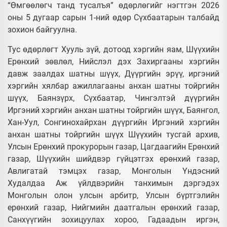
“Өмгөөлөгч танд тусалъя” өдөрлөгийг нэгтгэн 2026
оны 5 дугаар сарын 1-ний өдөр Сүхбаатарын талбайд
зохион байгуулна.
Тус өдөрлөгт Хууль зүй, дотоод хэргийн яам, Шүүхийн
Ерөнхий зөвлөл, Нийслэл дэх Захиргааны хэргийн
давж заалдах шатны шүүх, Дүүргийн эрүү, иргэний
хэргийн хялбар ажиллагааны анхан шатны тойргийн
шүүх, Баянзүрх, Сүхбаатар, Чингэлтэй дүүргийн
Иргэний хэргийн анхан шатны тойргийн шүүх, Баянгол,
Хан-Уул, Сонгинохайрхан дүүргийн Иргэний хэргийн
анхан шатны тойргийн шүүх Шүүхийн тусгай архив,
Улсын Ерөнхий прокурорын газар, Цагдаагийн Ерөнхий
газар, Шүүхийн шийдвэр гүйцэтгэх ерөнхий газар,
Авлигатай тэмцэх газар, Монголын Үндэсний
Худалдаа Аж үйлдвэрийн танхимын дэргэдэх
Монголын олон улсын арбитр, Улсын бүртгэлийн
ерөнхий газар, Нийгмийн даатгалын ерөнхий газар,
Санхүүгийн зохицуулах хороо, Гадаадын иргэн,