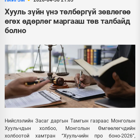
НИЙГЭМ
2026-04-30 21:03
Хууль зүйн үнэ төлбөргүй зөвлөгөө
өгөх өдөрлөг маргааш төв талбайд
болно
Нийслэлийн Засаг даргын Тамгын газраас Монголын
Хуульчдын холбоо, Монголын Өмгөөлөгчдийн
холбоотой хамтран “Хуульчийн про боно-2026”,