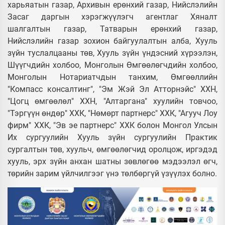
харьяатын газар, Архивын ерөнхий газар, Нийслэлийн
Засаг даргын хэрэгжүүлэгч агентлаг Хяналт
шалгалтын газар, Татварын ерөнхий газар,
Нийслэлийн газар зохион байгуулалтын алба, Хууль
зүйн туслалцааны төв, Хууль зүйн үндэсний хүрээлэн,
Шүүгчдийн холбоо, Монголын Өмгөөлөгчдийн холбоо,
Монголын Нотариатчдын танхим, Өмгөөллийн
"Компасс консалтинг", "Эм Жэй Эл Атторнэйс" ХХН,
"Цогц өмгөөлөл" ХХН, "Алтаргана" хуулийн товчоо,
"Тэргүүн өндөр" ХХК, "Нөмөрт партнерс" ХХК, "Агууч Лоу
фирм" ХХК, "Эв эе партнерс" ХХК болон Монгол Улсын
Их сургуулийн Хууль зүйн сургуулийн Практик
сургалтын төв, хуульч, өмгөөлөгчид оролцож, иргэдэд
хууль, эрх зүйн анхан шатны зөвлөгөө мэдээлэл өгч,
төрийн зарим үйлчилгээг үнэ төлбөргүй үзүүлэх болно.