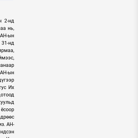
н 2-нд
аа нь,
 АН-ын
 31-нд
рмаа,
ймээс,
санаар
 АН-ын
дүгээр
тус Их
дотоод
хуульд
 ёсоор
өдрөөс
з. АН-
Үндсэн