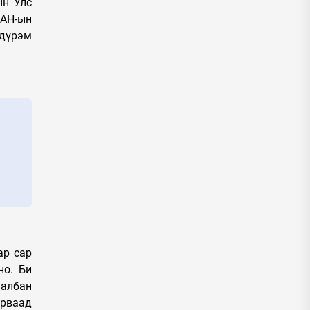
ын Улс
 АН-ын
 дүрэм
ар сар
но. Би
 албан
арваад