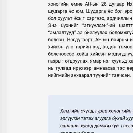
хоногийн өмнө АН-ын 28 дугаар Их
шударга ёс юм. Шударга ёс бол эрх
бол хуульт ёсыг сэргээх, ардчиллын
Энэ бүхнийг “эгнүүлсэн”-ий шал
“амлалтууд”-аа биелүүлэх боломжгүй
болсон. Нэгдүгээрт, АН-ын байрны 
хийсэн улс төрийн хэд хэдэн томоо
болсноосоо хойш хийсэн мэдэгдлүү
газрыг огцруулах, ямар нэг хуульд х
нь тулаад ирэхээр амнаасаа тэс өөр
нийгмийн анхаарал түүнийг тэвчсэн.
Хамгийн сүүлд, гурав хоногтийн
эргүүлэн татах агуулга бүхий ху
санааны хувьд дэмжихгүй. Гэхдэ