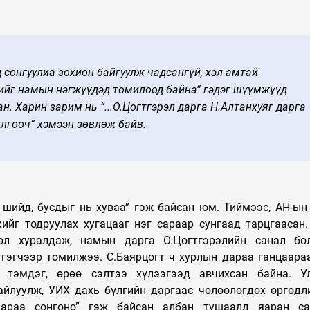
од сонгуулиа зохион байгуулж чадсангүй, хэл амтай
үсийг намын нэгжүүдэд томилоод байна” гэдэг шүүмжүүд
. Харин зарим нь “...О.Цогтгэрэл дарга Н.Алтанхуяг дарга
лгооч” хэмээн зөвлөж байв.
өө шийд, бусдыг нь хуваа” гэж байсан юм. Тиймээс, АН-ын
ийг тодруулах хугацааг нэг сараар сунгаад тарцгаасан.
өл хуралдаж, намын дарга О.Цогтгэрэлийн санал бол
тгэгчээр томилжээ. С.Баярцогт ч хурлын дараа ганцаара
 тэмдэг, өрөө сэлтээ хүлээгээд авчихсан байна. У
тайлуулж, УИХ дахь бүлгийн даргаас чөлөөлөгдөх өргөдл
 дараа сонгоно” гэж байсан албан тушаалд яаран са