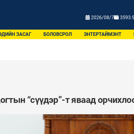
2026/08/7
3593.
ЭДИЙН ЗАСАГ
БОЛОВСРОЛ
ЭНТЕРТАЙМЭНТ
огтын “сүүдэр”-т яваад орчихло