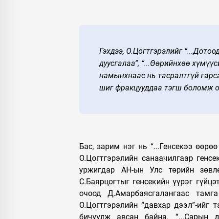
Гэхдээ, О.Цогтгэрэлийг “...Дото
дуусгалаа”, “...Өөрийнхөө хүмү
намынхнаас нь тасралтгүй гарсан
шиг фракцууддаа тэгш боломж о
Бас, зарим нэг нь “...Генсекээ өөр
О.Цогтгэрэлийн санаачилгаар генсек
уржигдар АН-ын Улс төрийн зөвл
С.Баярцогтыг генсекийн үүрэг гүйцэ
очоод Д.Амарбаясгалангаас тамга
О.Цогтгэрэлийн “давхар дээл”-ийг 
бичүүлж авсан байна. “...Сарын