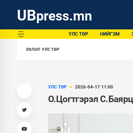
UB
press.mn
УЛС ТӨР
НИЙГЭМ
ЭХЛЭЛ
УЛС ТӨР
УЛС ТӨР
2026-04-17 11:00
О.Цогтгэрэл С.Баярц