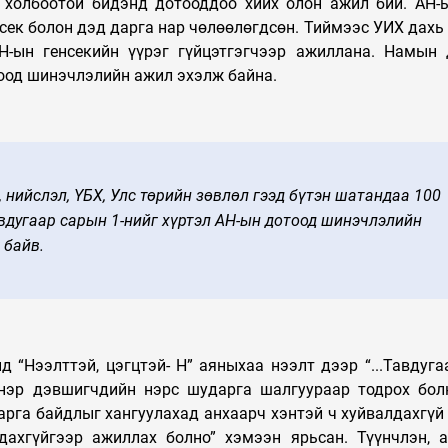
 холбоотой бидэнд дотооддоо хийх олон ажил бий. АН-
нсек болон дэд дарга нар чөлөөлөгдсөн. Тиймээс УИХ дахь
Н-ын генсекийн үүрэг гүйцэтгэгчээр ажиллана. Намын
оод шинэчлэлийн ажил эхэлж байна.
о, нийслэл, ҮБХ, Улс төрийн зөвлөл гээд бүтэн шатандаа 100
вдугаар сарын 1-нийг хүртэл АН-ын дотоод шинэчлэлийн
 байв.
д “Нээлттэй, цэгцтэй- Н” аяныхаа нээлт дээр “...Тавдуга
 нэр дэвшигчдийн нэрс шударга шалгуураар тодрох бол
рга байдлыг хангуулахад анхаарч хэнтэй ч хуйвалдахгүй
дахгүйгээр ажиллах болно” хэмээн ярьсан. Түүнчлэн, 