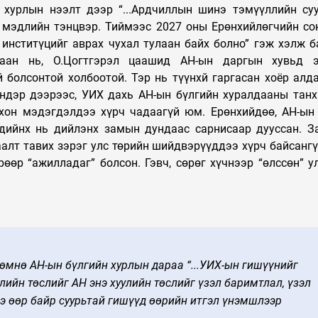
 хурлын нээлт дээр “...Ардчиллын шинэ тэмүүллийн су
 мэдлийн тэнцвэр. Тиймээс 2027 оны Ерөнхийлөгчийн со
 инститүцийг аврах чухал тулаан байх болно” гэж хэлж б
тгаан нь, О.Цогтгэрэл цаашид АН-ын даргын хувьд э
 болсонтой холбоотой. Тэр нь түүнхй гаргасан хоёр алд
индэр дээрээс, УИХ дахь АН-ын бүлгийн хуралдааны тан
хон мэдэгдэлдээ хүрч чадаагүй юм. Ерөнхийдөө, АН-ын
дийнх нь дийлэнх замын дундаас сарнисаар дууссан. З
аалт тавих зэрэг улс төрийн шийдвэрүүддээ хүрч байсангү
өөр “ажилладаг” болсон. Гэвч, сөрөг хүчнээр “өлссөн” ул
 өмнө АН-ын бүлгийн хурлын дараа “...УИХ-ын гишүүнийг
улийн төслийг АН энэ хуулийн төслийг үзэл баримтлал, үзэл
э өөр байр суурьтай гишүүд өөрийн итгэл үнэмшлээр