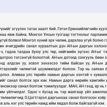
үнийг эгүүлэн татах заалт бий. Гэтэл Ерөнхийлөгчийн хуул
анаа явж байна. Монгол Улсын тусгаар тогтнолыг парламе
үгүй болвол Монгол хүний эрх чөлөө, дархлаа үгүй болно г
рин өчигдрийн санал хураалтын дүн АН-ын даргын хэлснэ
й ч, гадна талдаа буюу улс төр, нийгмийн зүгээс АН-ыг т
дотроо тэгсэнгүй бололтой. АН-ын дотоод сонгууль бөөн х
нд алдсан уу, эсвэл эхнээсээ тийм байсан уу, АН-ын 
тгэрэлийг чөлөөтэй шүүмжилдэг болсон. Тэр нь саяхан 
эрлээ. Аливаа улс төрийн намын даргын хэнтэй ч хуваал
кийг санал болгох эрх юм. Намын дарга өөрийн хамгийн 
енсекээр санал болгож томилуулдаг. МАН, АН гээд, ер нь 
м үйлчилдэг. Одоо ч бусад нь тэр жаягаар үйл ажилла
 төлөөлөгчид О.Цогтгэрэл даргынхаа санал болгосон хоёр 
в аль нэг улс төрийн намд ийм явдал болж байгаагүй юм.