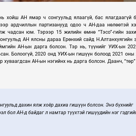
Таван шарын хуучин
УЛС ТӨР
орон сууцыг дахин
нь хойш АН ямар ч сонгуульд ялаагүй, бас ялагдаагүй 
төлөвлөж, 240 айлын
Сонгиноха
рээр ардчиллын партизанууд одоо ч АН-даа нөлөөтэй х
орон сууцыг ашиглалтад
дүүрэгт эд
лж чадсан юм. Тэрээр 15 жилийн өмнө “Тэсо”-гийн зах
орууллаа
тусгай бүс
онгуульд АН ялсны дараа Ерөнхий сайд Н.Алтанхуягийн 
мгийн АН-ын дарга болсон. Тэр нь, түүнийг УИХ-ын 20
сан. Болоогүй, 2020 онд УИХ-ын гишүүн болоод 2021 оны 
 хуваагдсан АН-ын нэгийнх нь дарга болсон. Даанч, “төр”
нгуульд дахин ялж хоёр дахиа гишүүн болсон. Энэ бүхнийг
рэл бол АН-д байдаг л намтар түүхтэй гишүүдийн нэг гэдгий