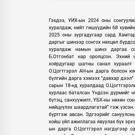
Гэхдээ, УИХ-ын 2024 оны сонгуули
хуралдаж, нийт гишүүдийн 68 хувийн
2025 оны зургадугаар сард Хамтар
даргыг шинээр сонгох нөхцөл бүрдсэ
хуралдаж намын шинэ даргаа сон
Б.Отгонбат нар оролцсон. Эхний 
хоёрдугаар шатны санал хураалт 
О.Цогтгэрэл АН-ын дарга болсон ю
бүлгийн дарга хэмээх “давхар дээл”
сарын 18-нд хуралдаад О.Цогтгэрэл
хурлаас баталсан Үндсэн дүрмийг нь
бүтэц, санхүүжилт, ҮБХ-ны нөхөн со
нийцүүлэх шаардлагатай” гэж үзсэн.
бүртгэж авсан. Эдгээрийг сануулсны
хойш үйл ажиллагаа явуулах бүх эрхэ
ын дарга О.Цогтгэрэл нэгдүгээр са