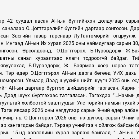
ар 42 суудал авсан АН-ын бүлгийнхэн долдугаар сары
 саналаар О.Цогтгэрэлийг бүлгийн даргаар сонгосон. Дар
сан Засгийн газар тарснаар Лу.Гантөмөрийг огцруулж,
н. Ингээд АН-ын Их хурал 2025 оны наймдугаар сарын 30,
госон. Өрсөлдөөнд, О.Цогтгэрэл, Б.Пүрэвдорж Ж.Бая
шатны санал хураалтаас ялагч тодроогүй байдаг. Ти
явуулахад Б.Пүрэвдорж, Ж. Баярмаа хоёр нэрээ тат
м. Тэр өдөр О.Цогтгэрэл АН-ын дарга бөгөөд УИХ дахь
 нөмөрсөн. Улмаар, Дээд шүүхийн нийт шүүгч 2025 оны ес
ийг АН-ын даргаар бүртгэх шийдвэрийг гаргасан. Харин 
 Дээд шүүх бүртгэхээс татгалзсан. Тэгэхдээ “...Намын 
нгуультай холбоотой заалтуудыг Улс төрийн намын тухай 
 Тэгж явсаар 2026 оны нэгдүгээр сарын 9-ний өдөр албан
 учир нь, О.Цогтгэрэл 2026 оны нэгдүгээр сарын 9-ний 
эр хангагдсан байдаг. Тэрээр үүнийгээ ч ойлгож байсан би
рын 15-нд хэвлэлийн хурал зарлаж байгаад “...АН-ын 