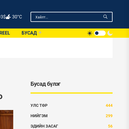
93
$
30°C
REEL
БУСАД
Бусад бүлэг
о
УЛС ТӨР
444
НИЙГЭМ
299
ЭДИЙН ЗАСАГ
56