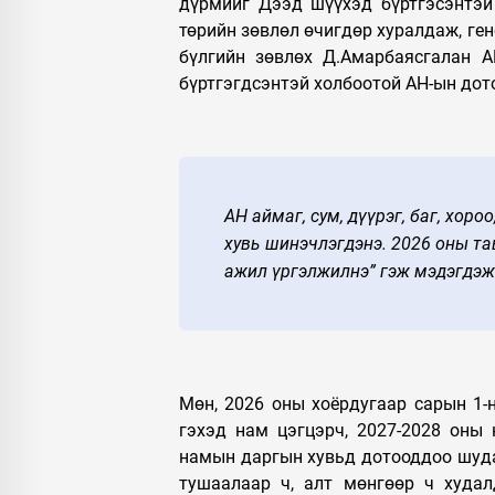
дүрмийг Дээд шүүхэд бүртгэсэнтэй
төрийн зөвлөл өчигдөр хуралдаж, ге
бүлгийн зөвлөх Д.Амарбаясгалан А
бүртгэгдсэнтэй холбоотой АН-ын дот
АН аймаг, сум, дүүрэг, баг, хоро
хувь шинэчлэгдэнэ. 2026 оны та
ажил үргэлжилнэ” гэж мэдэгдэж
Мөн, 2026 оны хоёрдугаар сарын 1-н
гэхэд нам цэгцэрч, 2027-2028 оны
намын даргын хувьд дотооддоо шуда
тушаалаар ч, алт мөнгөөр ч худал