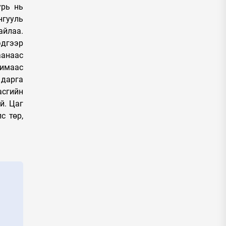
урь нь
нгууль
айлаа.
дгээр
аанаас
химаас
 дарга
асгийн
й. Цаг
с төр,