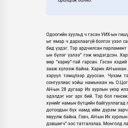
оролцож болно.
Одоогийн хуульд ч гэсэн УИХ-ын гишү
ыг ямар ч дархлаагүй болгох үзэл с
бид үздэг. Тэр ардчилсан парламент 
ын бүлэг үзлээ” гэж мэдэгдсэн. Ха
өөр “хариу”-тай гарсан. Гэсэн хэди
зааж хүлээж байна. Харин АН-ынхан 
хэрүүл тэмцлээр дууссан. Чухам тэ
сонгуулиас хойш намынхан нь О.Цог
АН-ын 28 дугаар Их хурлын үеэр ил
эдэлдэг нэг эрх бий. Тэр бол генсе
хүнийг намын бүтцийн байгууллагад г
дотоодын бүх намд ийм дүрэм зарчи
явуулж байна. Гэвч, АН-ын Их хурлын
дэвшигч”-ээс татгалзлаа. Монголд ла