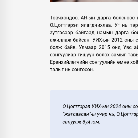
УЛС ТӨР
Монгол Улсын
Товчхондоо, АН-ын дарга болсноос 
Ерөнхийлөгч У.Хүрэлсүх
О.Цогтгэрэл ялагдчихлаа. Уг нь тэ
ээжүүдэд Алдарт эхийн
зүтгэсээр байгаад намын дарга бо
одон гардуулав
ажиллаж байсан. УИХ-ын 2012 оны с
болж байв. Улмаар 2015 онд Увс ай
сонгуулиар гишүүн болох замыг тавь
Ерөнхийлөгчийн сонгуулийн өмнө хоёр
талыг нь сонгосон.
О.Цогтгэрэл УИХ-ын 2024 оны со
“жагсаасан”-ы учир нь, О.Цогтгэ
сануулж буй юм.