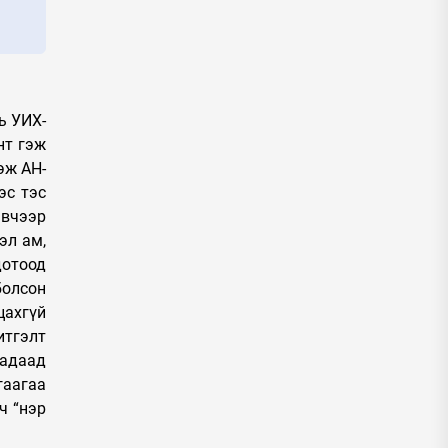
ь УИХ-
нт гэж
эж АН-
эс тэс
эвчээр
эл ам,
дотоод
болсон
цахгүй
итгэлт
гадаад
гаагаа
ч “нэр