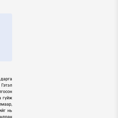
 дарга
 Гэтэл
госон
а гүйж
лмаар,
ийг нь
ндран