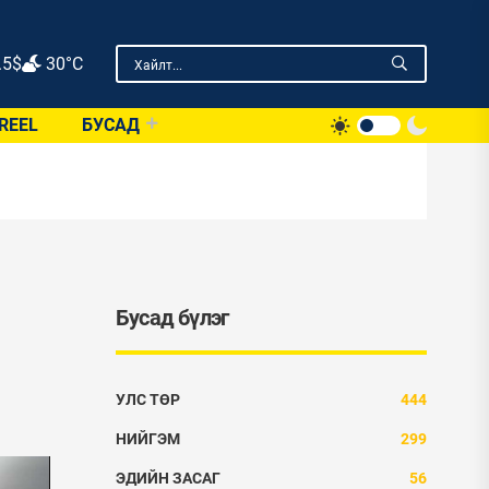
.5
$
30°C
REEL
БУСАД
Бусад бүлэг
УЛС ТӨР
444
НИЙГЭМ
299
ЭДИЙН ЗАСАГ
56