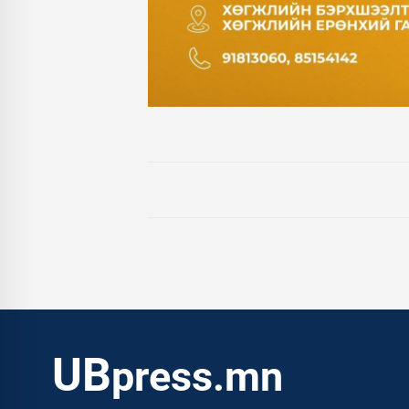
UB
press.mn