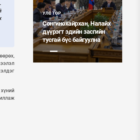
.
УЛС
учин
й
УЛС ТӨР
ин
Мо
х
айлын
Сонгинохайрхан, Налайх
Ер
иглалтад
дүүрэгт эдийн засгийн
ээ
тусгай бүс байгуулна
од
өөрөх,
дээлэл
хэлдэг
 хүний
жиллаж