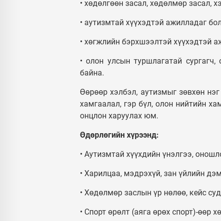
• хөдөлгөөн засал, хөдөлмөр засал, 
• аутизмтай хүүхэдтэй ажилладаг бо
• хөгжлийн бэрхшээлтэй хүүхэдтэй а
• олон улсын туршлагатай сургагч,
байна.
Өөрөөр хэлбэл, аутизмыг зөвхөн нэг
хамгаалал, гэр бүл, олон нийтийн х
онцлон харуулах юм.
Өдөрлөгийн хүрээнд:
• Аутизмтай хүүхдийн үнэлгээ, оношл
• Харилцаа, мэдрэхүй, зан үйлийн дэ
• Хөдөлмөр заслын үр нөлөө, кейс су
• Спорт өрөлт (аяга өрөх спорт)-өөр 