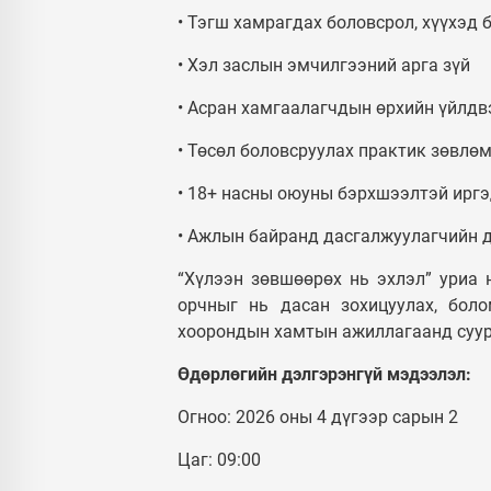
• Тэгш хамрагдах боловсрол, хүүхэд 
• Хэл заслын эмчилгээний арга зүй
• Асран хамгаалагчдын өрхийн үйлдв
• Төсөл боловсруулах практик зөвлө
• 18+ насны оюуны бэрхшээлтэй иргэ
• Ажлын байранд дасгалжуулагчийн 
“Хүлээн зөвшөөрөх нь эхлэл” уриа 
орчныг нь дасан зохицуулах, бол
хоорондын хамтын ажиллагаанд суур
Өдөрлөгийн дэлгэрэнгүй мэдээлэл:
Огноо: 2026 оны 4 дүгээр сарын 2
Цаг: 09:00