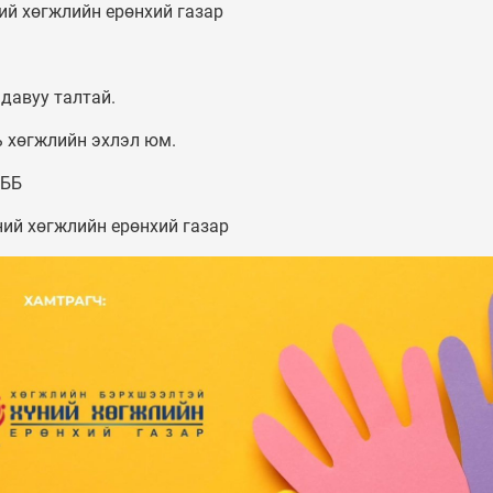
ий хөгжлийн ерөнхий газар
 давуу талтай.
ь хөгжлийн эхлэл юм.
ТББ
ий хөгжлийн ерөнхий газар