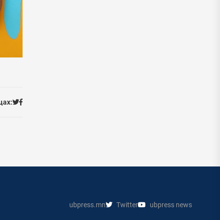
цах:
ubpress.mn
Twitter
ubpress news