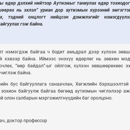
ы өдөр дэлхий нийтээр Аутизмыг таниулах өдөр тохиодог
УЛС ТӨР
Таван шарын ху
шөөрөх нь эхлэл” уриан дор аутизмын хүрээний эмгэгтэ
Монгол Улсын
орон сууцыг дах
гэх, тэдний онцлогт нийцсэн дэмжлэгийг нэмэгдүүлэ
Ерөнхийлөгч У.Хүрэлсүх
төлөвлөж, 240 
айгуулах гэж байна.
ээжүүдэд Алдарт эхийн
орон сууцыг аш
одон гардуулав
орууллаа
лт нэмэгдэж байгаа ч бодит амьдрал дээр хүлээн зөвш
й хэвээр байна. Иймээс энэхүү өдөрлөг нь зөвхөн мэ
рчлөх, “өөр байдал”-ыг ойлгож, хүлээн зөвшөөрөхөөс э
 чиглэж байна.
рийн бус байгууллага санаачлан, Хөгжлийн бэрхшээлтэй
 зохион байгуулж байгаа бөгөөд аутизмын чиглэлээр а
хий олон салбарын мэргэжилтнүүдийн баг оролцоно.
ач, доктор профессор