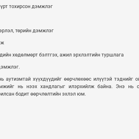
бүрт тохирсон дэмжлэг
эрлэл, төрийн дэмжлэг
мж
дийн хөдөлмөрт бэлтгэх, ажил эрхлэлтийн туршлага
дэмжлэг.
нь аутизмтай хүүхдүүдийг өөрчлөхөөс илүүтэй тэднийг о
омжийг нь нээх хандлагыг илэрхийлж байна. Энэ нь 
илсан бодит өөрчлөлтийн эхлэл юм.