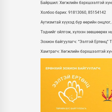
Байршил: Хөгжлийн бэрхшээлтэй хүн
Холбоо барих: 91813060, 85154142
Аутизмтай хүүхэд бүр өөрийн онцлог,
Тэднийг ойлгож, хүлээн зөвшөөрөх н
Зохион байгуулагч: “Ээлтэй Ертөнц” 
Хамтрагч: Хөгжлийн бэрхшээлтэй хүн