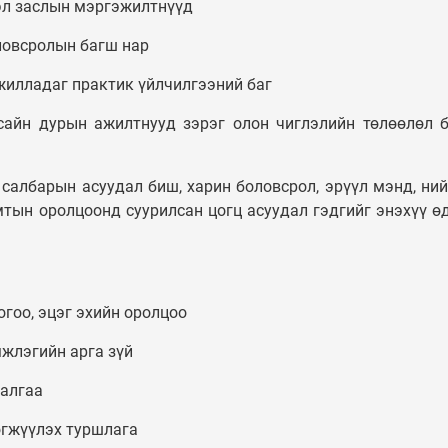
хэл заслын мэргэжилтнүүд
ловсролын багш нар
жилладаг практик үйлчилгээний баг
 сайн дурын ажилтнууд зэрэг олон чиглэлийн төлөөлөл 
 салбарын асуудал биш, харин боловсрол, эрүүл мэнд, ни
амтын оролцоонд суурилсан цогц асуудал гэдгийг энэхүү ө
огоо, эцэг эхийн оролцоо
мжлэгийн арга зүй
далгаа
хөгжүүлэх туршлага