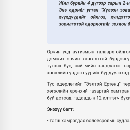
Жил бүрийн 4 дүгээр сарын 2-н
Энэ өдрийг угтан “Хүлээн зөв
хүүхдүүдийг ойлгох, хүндэт
зорилготой өдөрлөгийг зохион б
Орчин үед аутизмын талаарх ойлго
дэмжих орчин хангалттай бүрдээгү
түгээх бус, нийгмийн хандлагыг өө
хөгжлийн үндэс суурийг бүрдүүлэхэд
Тус өдөрлөгийг “Ээлтэй Ертөнц” тө
хөгжлийн ерөнхий газартай хамтран
буй дотоод, гадаадын 12 илтгэгч бү
Энэхүү багт:
• тэгш хамрагдах боловсролын судла