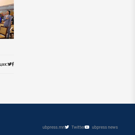
цах:
ubpress.mn
Twitter
ubpress news