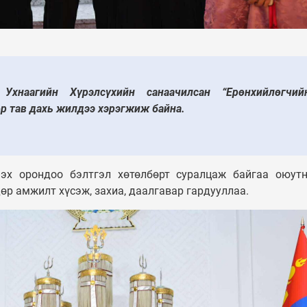
ТӨР
Таван шарын хуучин
гол Улсын
орон сууцыг дахин
хийлөгч У.Хүрэлсүх
төлөвлөж, 240 айлын
үүдэд Алдарт эхийн
орон сууцыг ашиглал
н гардуулав
орууллаа
Ухнаагийн Хүрэлсүхийн санаачилсан “Ерөнхийлөгчий
өр тав дахь жилдээ хэрэгжиж байна.
 эх орондоо бэлтгэл хөтөлбөрт суралцаж байгаа оюут
өр амжилт хүсэж, захиа, даалгавар гардууллаа.