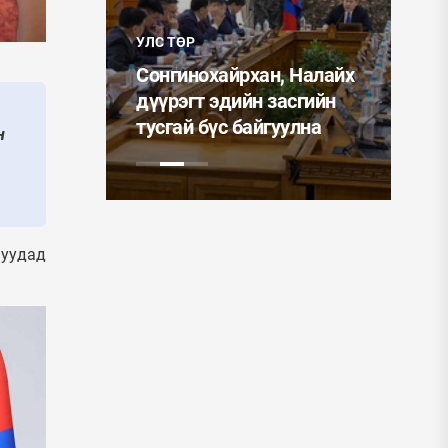
УЛС ТӨР
УЛС ТӨР
Монгол 
Сонгинохайрхан, Налайх
Ерөнхийл
тад
дүүрэгт эдийн засгийн
ээжүүдэ
тусгай бүс байгуулна
одон гар
н
нуудад