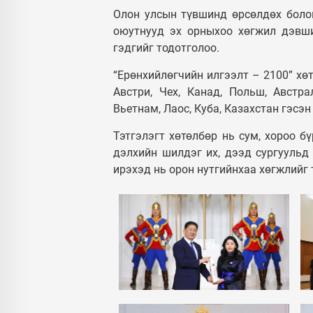
Олон улсын түвшинд өрсөлдөх боло
оюутнууд эх орныхоо хөгжил дэвши
гэдгийг тодотголоо.
“Ерөнхийлөгчийн илгээлт – 2100” хөт
Австри, Чех, Канад, Польш, Австрал
Вьетнам, Лаос, Куба, Казахстан гэсэн
Тэтгэлэгт хөтөлбөр нь сум, хороо б
дэлхийн шилдэг их, дээд сургуульд 
ирэхэд нь орон нутгийнхаа хөгжлийг