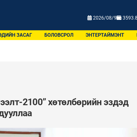
2026/08/9
3593.
ЭДИЙН ЗАСАГ
БОЛОВСРОЛ
ЭНТЕРТАЙМЭНТ
ээлт-2100” хөтөлбөрийн эздэд
рдууллаа