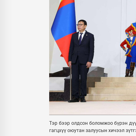
Тэр бээр олдсон боломжоо бүрэн дүү
гагцхүү оюутан залуусын хичээл зүтг