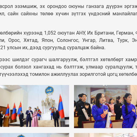
всрол эзэмшиж, эх орондоо оюуны ганзага дүүрэн эргэ
л, сайн сайхны төлөө хүчин зүтгэх үндэсний манлайла
өлбөрийн хүрээнд 1,052 оюутан АНУ, Их Британи, Герман, 
и, Орос, Хятад, Япон, Солонгос, Унгар, Литва, Турк, Эн
 21 улсын их, дээд сургуульд суралцаж байна.
үрээс шилдэг сурагч шалгаруулж, бэлтгэл хөтөлбөрт хамр
сурах болзол хангахад нь бэлтгэж, улмаар суралцуулж, 
 түүчээлэхэд томилон ажиллуулах зорилготой цогц хөтөлб