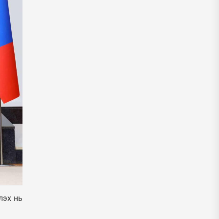
лэх нь