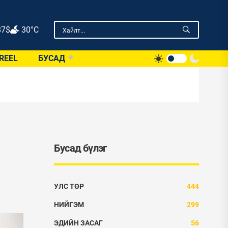
87
$
30°C
REEL
БУСАД
Бусад бүлэг
УЛС ТӨР
444
НИЙГЭМ
299
ЭДИЙН ЗАСАГ
56