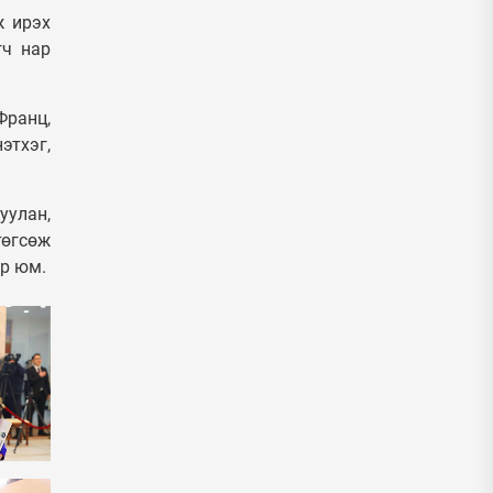
ж ирэх
гч нар
Франц,
этхэг,
уулан,
төгсөж
өр юм.