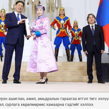
рэн ашиглан, ажил, амьдралын гараагаа итгэл төгс эхлүү
эл, сурлага хөдөлмөрөөс хамаарна гэдгийг хэллээ.