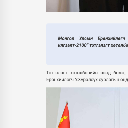
УЛС 
Мон
Ерөн
ээж
одо
Монгол Улсын Ерөнхийлөгч 
илгээлт-2100” тэтгэлэгт хөтөлб
Тэтгэлэгт хөтөлбөрийн эзэд болж,
Ерөнхийлөгч У.Хүрэлсүх сурлагын өнд