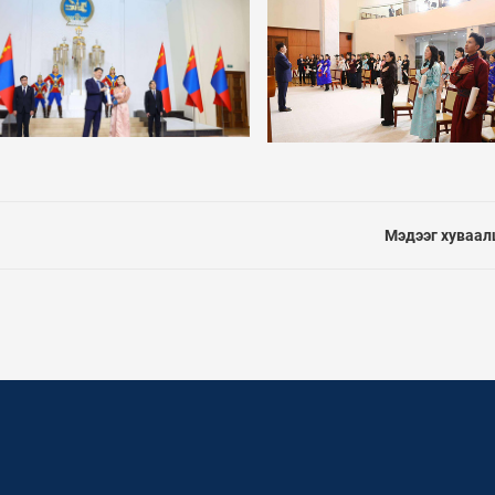
Мэдээг хуваал