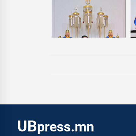
UB
press.mn