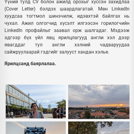
Үүний тулд CV болон ажилд орохыг хүссэн захидлаа
(Cover Letter) бэлдэх шаардлагатай. Мөн LinkedIn
хуудсаа тогтмол шинэчилж, идэвхтэй байлгах нь
чухал. Ажил олгогчид хүсэлт илгээсэн горилогчийн
LinkedIn профайлыг заавал орж шалгадаг. Мэдээж
эдгээр бүх үйл явц ярилцлагууд англи хэл дээр
явагддаг тул англи хэлний чадваруудаа
сайжруулаарай гэдгийг залууст хандан хэлье.
Ярилцсанд баярлалаа.