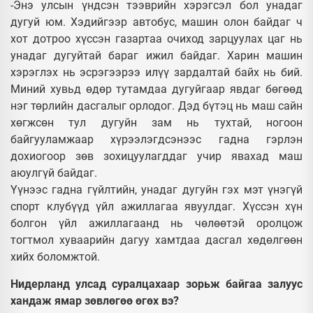
-Энэ улсын үндсэн тээврийн хэрэгсэл бол унадаг
дугуй юм. Хэдийгээр автобус, машин олон байдаг ч
хот дотроо хүссэн газартаа очиход зарцуулах цаг нь
унадаг дугуйтай бараг ижил байдаг. Харин машин
хэрэглэх нь эсрэгээрээ илүү зардалтай байх нь бий.
Миний хувьд өдөр тутамдаа дугуйгаар явдаг бөгөөд
нэг төрлийн дасгалыг орлодог. Дэд бүтэц нь маш сайн
хөгжсөн тул дугуйн зам нь тухтай, ногоон
байгууламжаар хүрээлэгдсэнээс гадна гэрлэн
дохиогоор зөв зохицуулагддаг учир явахад маш
аюулгүй байдаг.
Үүнээс гадна гүйлтийн, унадаг дугуйн гэх мэт үнэгүй
спорт клубүүд үйл ажиллагаа явуулдаг. Хүссэн хүн
болгон үйл ажиллагаанд нь чөлөөтэй оролцож
тогтмол хуваарийн дагуу хамтдаа дасгал хөдөлгөөн
хийх боломжтой.
Нидерланд улсад суралцахаар зорьж байгаа залуус
хандаж ямар зөвлөгөө өгөх вэ?