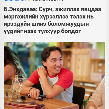
БОЛОВСРОЛ
2026-01-28 07:37
Б.Энхдаваа: Сурч, ажиллах явцдаа
мэргэжлийн хүрээллээ тэлэх нь
ирээдүйн шинэ боломжуудын
үүдийг нээх түлхүүр болдог