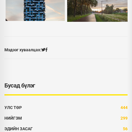
Мэдээг хуваалцах:
Бусад бүлэг
УЛС ТӨР
444
НИЙГЭМ
299
ЭДИЙН ЗАСАГ
56