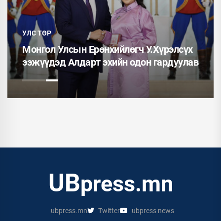
ФОТО МЭДЭЭ
Таван шарын хуучин орон сууцы
Хүрэлсүх
төлөвлөж, 240 айлын орон сууцы
 гардуулав
ашиглалтад орууллаа
UB
press.mn
ubpress.mn
Twitter
ubpress news