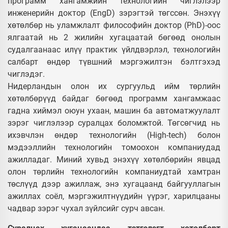
программ хангамжийн технологийн чиглэлээр
инженерийн доктор (EngD) зэрэгтэй төгссөн. Энэхүү
хөтөлбөр нь уламжлалт философийн доктор (PhD)-оос
ялгаатай нь 2 жилийн хугацаатай бөгөөд онолын
судалгаанаас илүү практик үйлдвэрлэл, технологийн
салбарт өндөр түвшний мэргэжилтэн бэлтгэхэд
чиглэдэг.
Нидерландын олон их сургуульд ийм төрлийн
хөтөлбөрүүд байдаг бөгөөд программ хангамжаас
гадна хиймэл оюун ухаан, машин ба автоматжуулалт
зэрэг чиглэлээр суралцах боломжтой. Төгсөгчид нь
ихэвчлэн өндөр технологийн (High-tech) болон
мэдээллийн технологийн томоохон компаниудад
ажилладаг. Миний хувьд энэхүү хөтөлбөрийн явцад
олон төрлийн технологийн компаниудтай хамтран
төслүүд дээр ажиллаж, энэ хугацаанд байгууллагын
ажиллах соёл, мэргэжилтнүүдийн үүрэг, харилцааны
чадвар зэрэг чухал зүйлсийг сурч авсан.