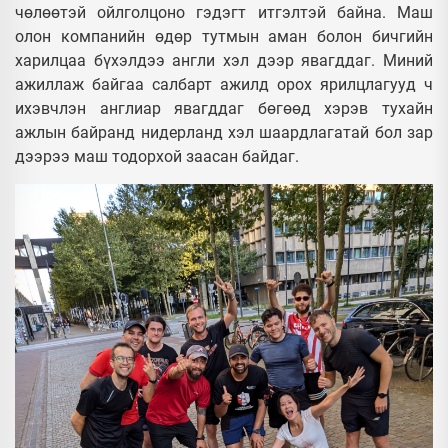
чөлөөтэй ойлголцоно гэдэгт итгэлтэй байна. Маш
олон компанийн өдөр тутмын аман болон бичгийн
харилцаа бүхэлдээ англи хэл дээр явагддаг. Миний
ажиллаж байгаа салбарт ажилд орох ярилцлагууд ч
ихэвчлэн англиар явагддаг бөгөөд хэрэв тухайн
ажлын байранд нидерланд хэл шаардлагатай бол зар
дээрээ маш тодорхой заасан байдаг.