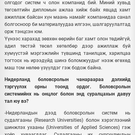
олгодог систем ч олон компанид бий. Миний хувьд
төгсөлтийн дипломын ажлаа хийж байх явцад хамт
ажиллаж байсан хүн маань намайг компанидаа санал
болгосноор би материалуудаа илгээн, шалгаруулалтад
орж тэнцсэн юм.
Үүнээс харахад зөвхөн өөрийн баг хамт олон төдийгүй,
адил төстэй төсөл хөтөлбөр дээр ажиллаж буй
хүмүүстэй мэргэжлийн түвшинд танилцаж, харилцаа
тогтоох нь ирээдүйд шинэ боломжуудыг нээж өгөхөд
маш том нөлөө үзүүлдэг гэж бодож байна.
Нидерланд боловсролын чанараараа дэлхийд
тэргүүлэх орны тоонд ордог. Боловсролын
системийнх нь онцлог болон энд суралцахын давуу
тал юу вэ?
-Нидерландын дээд боловсролын систем нь
судалгааны (Research Universities) болон хэрэглээний
шинжлэх ухааны (Universities of Applied Sciences) гэж
хоёр хуваагддаг. Судалгааны их сургуулиудын