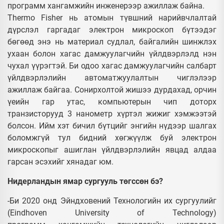
программ хангамжийн инженерээр ажиллаж байна.
Thermo Fisher нь атомын түвшний нарийвчлалтай
дүрслэл гаргадаг электрон микроскоп бүтээдэг
бөгөөд энэ нь материал судлал, байгалийн шинжлэх
ухаан болон хагас дамжуулагчийн үйлдвэрлэлд нэн
чухал үүрэгтэй. Би одоо хагас дамжуулагчийн салбарт
үйлдвэрлэлийн автоматжуулалтын чиглэлээр
ажиллаж байгаа. Сонирхолтой жишээ дурдахад, орчин
үеийн гар утас, компьютерын чип доторх
транзисторууд 3 нанометр хүртэл жижиг хэмжээтэй
болсон. Ийм хэт бичил бүтцийг энгийн нүдээр шалгах
боломжгүй тул бидний хөгжүүлж буй электрон
микроскопыг ашиглан үйлдвэрлэлийн явцад алдаа
гарсан эсэхийг хянадаг юм.
Нидерландын ямар сургууль төгссөн бэ?
-Би 2020 онд Эйндховений Технологийн их сургуулийг
(Eindhoven University of Technology)