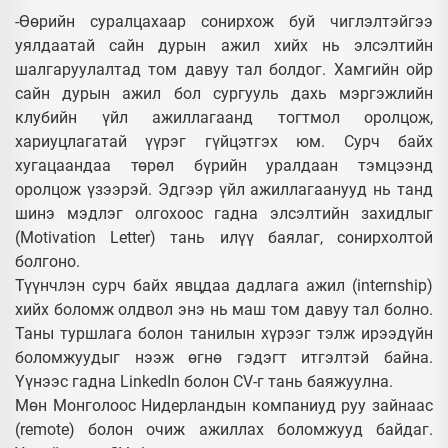
-Өөрийн суралцахаар сонирхож буй чиглэлтэйгээ
уялдаатай сайн дурын ажил хийх нь элсэлтийн
шалгаруулалтад том давуу тал болдог. Хамгийн ойр
сайн дурын ажил бол сургууль дахь мэргэжлийн
клубийн үйл ажиллагаанд тогтмол оролцож,
хариуцлагатай үүрэг гүйцэтгэх юм. Сурч байх
хугацаандаа төрөл бүрийн уралдаан тэмцээнд
оролцож үзээрэй. Эдгээр үйл ажиллагаанууд нь танд
шинэ мэдлэг олгохоос гадна элсэлтийн захидлыг
(Motivation Letter) тань илүү баялаг, сонирхолтой
болгоно.
Түүнчлэн сурч байх явцдаа дадлага ажил (internship)
хийх боломж олдвол энэ нь маш том давуу тал болно.
Таны туршлага болон танилын хүрээг тэлж ирээдүйн
боломжуудыг нээж өгнө гэдэгт итгэлтэй байна.
Үүнээс гадна LinkedIn болон CV-г тань баяжуулна.
Мөн Монголоос Нидерландын компаниуд руу зайнаас
(remote) болон очиж ажиллах боломжууд байдаг.