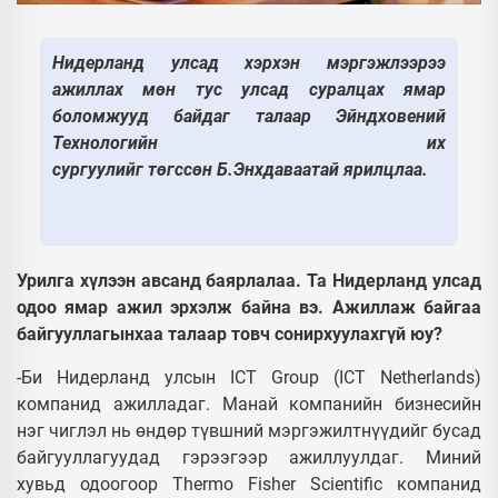
Нидерланд улсад хэрхэн мэргэжлээрээ
ажиллах мөн тус улсад суралцах ямар
боломжууд байдаг талаар Эйндховений
Технологийн их
сургуулийг төгссөн Б.Энхдаваатай ярилцлаа.
Урилга хүлээн авсанд баярлалаа. Та Нидерланд улсад
одоо ямар ажил эрхэлж байна вэ. Ажиллаж байгаа
байгууллагынхаа талаар товч сонирхуулахгүй юу?
-Би Нидерланд улсын ICT Group (ICT Netherlands)
компанид ажилладаг. Манай компанийн бизнесийн
нэг чиглэл нь өндөр түвшний мэргэжилтнүүдийг бусад
байгууллагуудад гэрээгээр ажиллуулдаг. Миний
хувьд одоогоор Thermo Fisher Scientific компанид