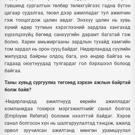
түвшинд сургалтын төлбөр төлөхгүйгээс гадна бүтэн
цагаар судалгаа, төсөл дээр ажилладаг тул ажилчин
гэж тооцогдож цалин авдаг. Энэхүү цалин нь хувь
хүний өдөр тутмын хэрэглээний зардлаа хангахад
хүрэлцэхүйц бөгөөд санхүүгийн дарамт багатай гэж
болно. Харин амьжиргааны зардлын тухайд хамгийн
том зардал нь орон сууц байдаг. Нидерландад сүүлийн
жилүүдэд байрны олдоц бага, үнэ өндөр байгаа нь
гадаад оюутнуудад тулгардаг гол бэрхшээл болоод
байгаа.
Таны хувьд сургуулиа төгсөөд хэрхэн ажлын байртай
болж байв?
-Нидерландад ажилтнууд өөрийн ажилладаг
компанидаа тохирох мэргэжилтнийг санал болгох
(Employee Referral) боломж нээлттэй байдаг. Хэрэв
санал болгосон хүн нь шалгаруулалтад тэнцэж, ажилд
орвол зуучилсан ажилтанд мөнгөн урамшуулал