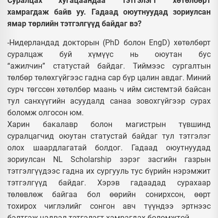
Суралцах хугацаандаа тэтгэлэгт хөтөлбөрт
хамрагдаж байв уу. Гадаад оюутнуудад зориулсан
ямар төрлийн тэтгэлгүүд байдаг вэ?
-Нидерландад докторын (PhD болон EngD) хөтөлбөрт
суралцаж буй хүмүүс нь оюутан бус
“ажилчин” статустай байдаг. Тиймээс сургалтын
төлбөр төлөхгүйгээс гадна сар бүр цалин авдаг. Миний
сурч төгссөн хөтөлбөр маань ч ийм системтэй байсан
тул санхүүгийн асуудалд санаа зовохгүйгээр сурах
боломж олгосон юм.
Харин бакалавр болон магистрын түвшинд
суралцагчид оюутан статустай байдаг тул тэтгэлэг
олох шаардлагатай болдог. Гадаад оюутнуудад
зориулсан NL Scholarship зэрэг засгийн газрын
тэтгэлгүүдээс гадна их сургууль тус бүрийн нэрэмжит
тэтгэлгүүд байдаг. Хэрэв гадаадад сурахаар
төлөвлөж байгаа бол өөрийн сонирхсон, өөрт
тохирох чиглэлийг сонгон авч түүндээ эртнээс
бэлтгэж чадвал тэтгэлэгт хамрагдах боломжтой.