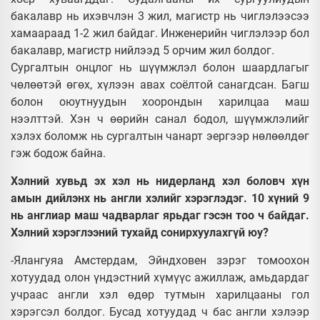
бакалавр нь ихэвчлэн 3 жил, магистр нь чиглэлээсээ
хамаараад 1-2 жил байдаг. Инженерийн чиглэлээр бол
бакалавр, магистр нийлээд 5 орчим жил болдог.
Сургалтын онцлог нь шүүмжлэл болон шаардлагыг
чөлөөтэй өгөх, хүлээн авах соёлтой санагдсан. Багш
болон оюутнуудын хоорондын харилцаа маш
нээлттэй. Хэн ч өөрийн санал бодол, шүүмжлэлийг
хэлэх боломж нь сургалтын чанарт эергээр нөлөөлдөг
гэж бодож байна.
Хэлний хувьд эх хэл нь нидерланд хэл боловч хүн
амын дийлэнх нь англи хэлийг хэрэглэдэг. 10 хүний 9
нь англиар маш чадварлаг ярьдаг гэсэн тоо ч байдаг.
Хэлний хэрэглээний тухайд сонирхуулахгүй юу?
-Ялангуяа Амстердам, Эйндховен зэрэг томоохон
хотуудад олон үндэстний хүмүүс ажиллаж, амьдардаг
учраас англи хэл өдөр тутмын харилцааны гол
хэрэгсэл болдог. Бусад хотуудад ч бас англи хэлээр