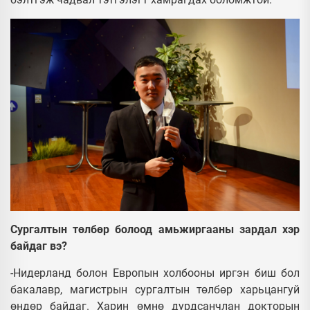
Сургалтын төлбөр болоод амьжиргааны зардал хэр
байдаг вэ?
-Нидерланд болон Европын холбооны иргэн биш бол
бакалавр, магистрын сургалтын төлбөр харьцангуй
өндөр байдаг. Харин өмнө дурдсанчлан докторын