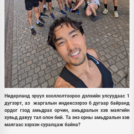
Нидерланд эрүүл хооллолтоороо дэлхийн улсуудаас 1
дүгээрт, аз жаргалын индексээрээ 6 дугаар байранд
ордог гээд амьдрах орчин, амьдралын хэв маягийн
хувьд давуу тал олон бий. Та энэ орны амьдралын хэв
маягаас хэрхэн суралцаж байна?