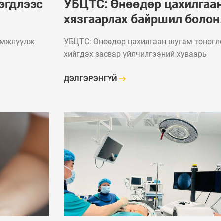
эгдлээс
УБЦТС: Өнөөдөр цахилгаа
хязгаарлах байршил болон
хуваарь
эмжлүүлж
УБЦТС: Өнөөдөр цахилгаан шугам тоногл
хийгдэх засвар үйлчилгээний хуваарь
ДЭЛГЭРЭНГҮЙ