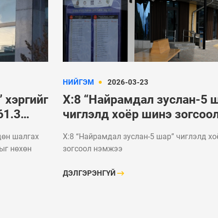
Таван шарын хуучин
УЛС ТӨР
орон сууцыг дахин
төлөвлөж, 240 айлын
Сонгинохайрх
орон сууцыг ашиглалтад
дүүрэгт эдий
орууллаа
тусгай бүс ба
НИЙГЭМ
2026-03-23
 хэргийг
Х:8 “Найрамдал зуслан-5 
61.3
чиглэлд хоёр шинэ зогсоо
рлыг
нэмжээ
дөн шалгах
Х:8 “Найрамдал зуслан-5 шар” чиглэлд х
ыг нөхөн
зогсоол нэмжээ
ДЭЛГЭРЭНГҮЙ