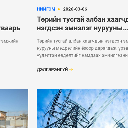
НИЙГЭМ
2026-03-06
Төрийн тусгай албан хааг
уваарь
нэгдсэн эмнэлэг нурууны
мэдрэлийн ёзоор дарагдаж
тгэмжийн
Төрийн тусгай албан хаагчдын нэгдсэн э
үрэвссэнээс үүдэлтэй
нурууны мэдрэлийн ёзоор дарагдаж, үрэ
өвдөлтийг намдаах
үүдэлтэй өвдөлтийг намдаах эмчилгээни
эмчилгээний аргыг нэвтрү
нэвтрүүллээ
ДЭЛГЭРЭНГҮЙ