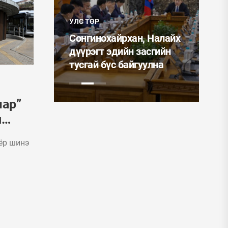
УЛС ТӨР
Монгол Улсын
ан, Налайх
Ерөнхийлөгч У.Хүрэлсүх
н засгийн
ээжүүдэд Алдарт эхийн
йгуулна
одон гардуулав
шар”
л
оёр шинэ