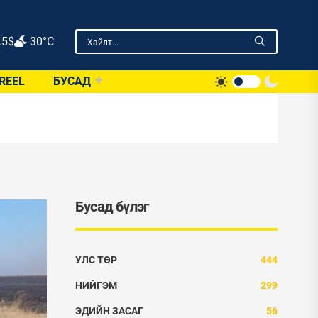
.5
$
30°C
REEL
БУСАД
Бусад бүлэг
УЛС ТӨР
444
НИЙГЭМ
299
ЭДИЙН ЗАСАГ
56