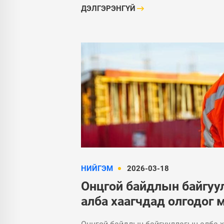
ДЭЛГЭРЭНГҮЙ
НИЙГЭМ
2026-03-18
Онцгой байдлын байгуу
алба хаагчдад олгодог 
урамшууллыг нэмэгдүү