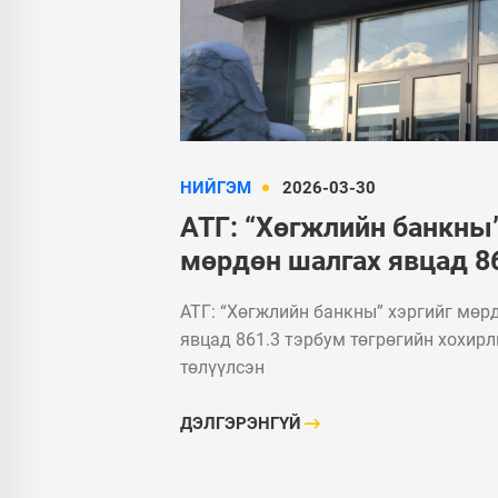
УЛС ТӨР
Монгол Улсын
Ерөнхийлөгч У.Хүрэлсүх
ээжүүдэд Алдарт эхийн
одон гардуулав
НИЙГЭМ
2026-03-30
АТГ: “Хөгжлийн банкны”
мөрдөн шалгах явцад 8
тэрбум төгрөгийн хохи
АТГ: “Хөгжлийн банкны” хэргийг мөр
нөхөн төлүүлсэн
явцад 861.3 тэрбум төгрөгийн хохирл
төлүүлсэн
ДЭЛГЭРЭНГҮЙ