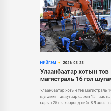
НИЙГЭМ
2026-03-23
Улаанбаатар хотын төв
магистраль 16 гол шуг
тавдугаар сараас наймд
Улаанбаатар хотын төв магистраль 1
сарын хооронд засварл
шугамыг тавдугаар сарын 15-наас н
сарын 25-ны хооронд нийт 8-9 хэсэгт
засварлана