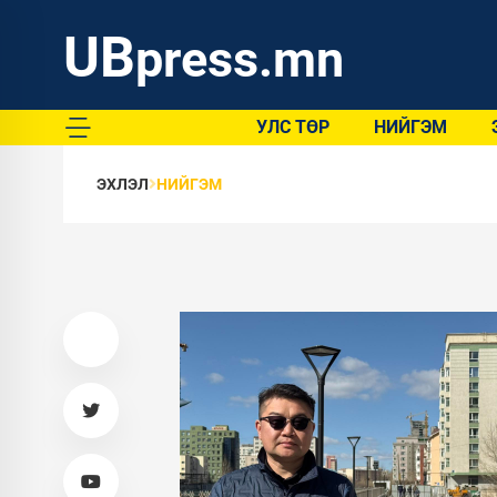
UB
press.mn
УЛС ТӨР
НИЙГЭМ
ЭХЛЭЛ
НИЙГЭМ