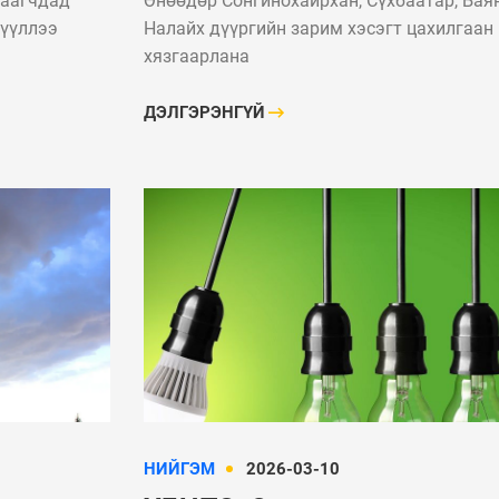
хаагчдад
Өнөөдөр Сонгинохайрхан, Сүхбаатар, Баян
цахилгаан хязгаарлана
үүллээ
Налайх дүүргийн зарим хэсэгт цахилгаан
хязгаарлана
ДЭЛГЭРЭНГҮЙ
НИЙГЭМ
2026-03-10