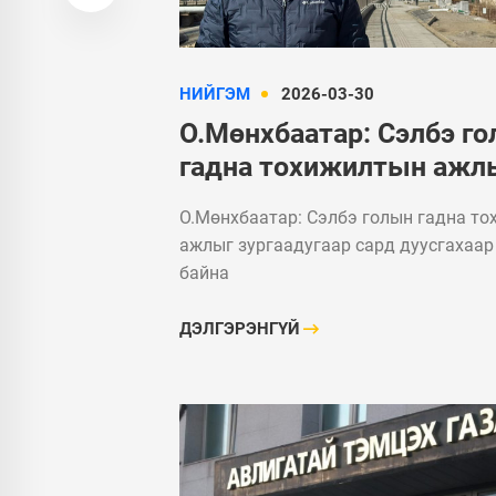
НИЙГЭМ
2026-03-30
О.Мөнхбаатар: Сэлбэ г
гадна тохижилтын ажл
зургаадугаар сард дуус
О.Мөнхбаатар: Сэлбэ голын гадна т
төлөвлөж байна
ажлыг зургаадугаар сард дуусгахаар
байна
ДЭЛГЭРЭНГҮЙ