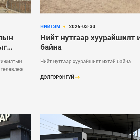
НИЙГЭМ
2026-03-30
олын
Нийт нутгаар хуурайшилт 
ыг
байна
гахаар
охижилтын
Нийт нутгаар хуурайшилт ихтэй байна
 төлөвлөж
ДЭЛГЭРЭНГҮЙ
ФОТО МЭДЭЭ