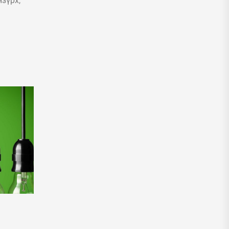
зүрх,