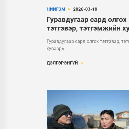
НИЙГЭМ
2026-03-10
Гуравдугаар сард олгох
тэтгэвэр, тэтгэмжийн х
Гуравдугаар сард олгох тэтгэвэр, тэ
хуваарь
ДЭЛГЭРЭНГҮЙ