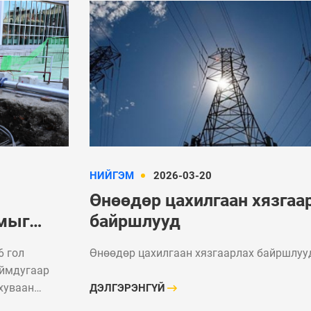
НИЙГЭМ
2026-03-20
Өнөөдөр цахилгаан хязгаа
амыг
байршлууд
угаар
6 гол
Өнөөдөр цахилгаан хязгаарлах байршлуу
ана
аймдугаар
 хуваан
ДЭЛГЭРЭНГҮЙ