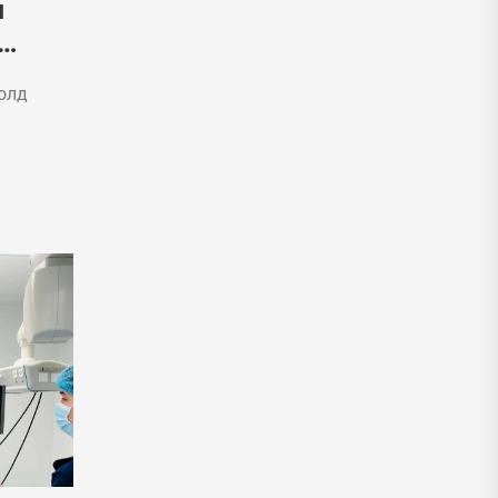
н
олд