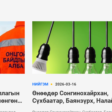
НИЙГЭМ
2026-03-16
ллагын
Өнөөдөр Сонгинохайрхан,
мөнгөн
Сүхбаатар, Баянзүрх, Нала
ллээ
дүүргийн зарим хэсэгт