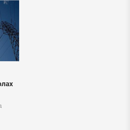
рлах
д