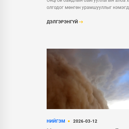
Онцгой байдлын байгууллагын алба 
олгодог мөнгөн урамшууллыг нэмэгд
ДЭЛГЭРЭНГҮЙ
НИЙГЭМ
2026-03-12