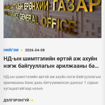
НИЙГЭМ
2026-04-08
НД-ын шимтгэлийн өртэй аж ахуйн
нэгж байгууллагын арилжааны банк
дахь битүүмжилсэн дансыг 1 сарын
НД-ын шимтгэлийн өртэй аж ахуйн нэгж байгууллагын
хугацаатайгаар нээнэ
арилжааны банк дахь битүүмжилсэн дансыг 1 сарын
хугацаатайгаар нээнэ
ДЭЛГЭРЭНГҮЙ