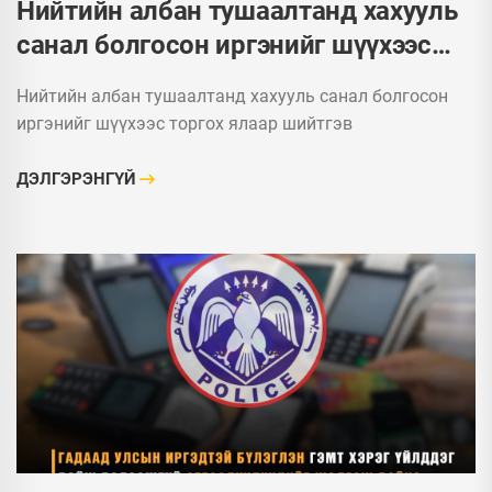
Нийтийн албан тушаалтанд хахууль
санал болгосон иргэнийг шүүхээс
торгох ялаар шийтгэв
Нийтийн албан тушаалтанд хахууль санал болгосон
иргэнийг шүүхээс торгох ялаар шийтгэв
ДЭЛГЭРЭНГҮЙ