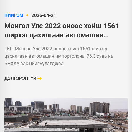
НИЙГЭМ
2026-04-21
Монгол Улс 2022 оноос хойш 1561
ширхэг цахилгаан автомашин
импортолсны 76.3 хувь нь БНХАУ-
ГЕГ: Монгол Улс 2022 оноос хойш 1561 ширхэг
аас нийлүүлэгджээ
цахилгаан автомашин импортолсны 76.3 хувь нь
БНХАУ-аас нийлүүлэгджээ
ДЭЛГЭРЭНГҮЙ