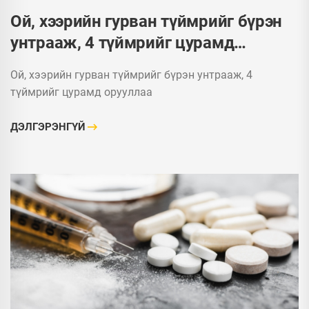
Ой, хээрийн гурван түймрийг бүрэн
унтрааж, 4 түймрийг цурамд
орууллаа
Ой, хээрийн гурван түймрийг бүрэн унтрааж, 4
түймрийг цурамд орууллаа
ДЭЛГЭРЭНГҮЙ