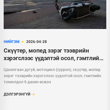
НИЙГЭМ
2026-04-28
Скүүтер, мопед зэрэг тээврийн
хэрэгслээс үүдэлтэй осол, гэмтлийн
тохиолдол 6 дахин өсжээ
Цахилгаан дугуй, мотоцикл (суррон), скүүтер, мопед
зэрэг тээврийн хэрэгслээс үүдэлтэй осол, гэмтлийн
тохиолдол 6 дахин өсжээ
ДЭЛГЭРЭНГҮЙ