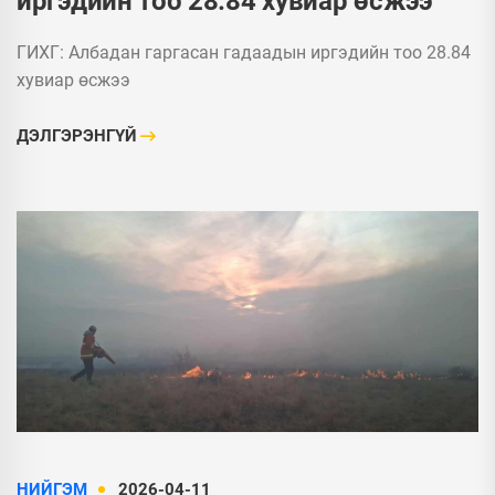
иргэдийн тоо 28.84 хувиар өсжээ
ГИХГ: Албадан гаргасан гадаадын иргэдийн тоо 28.84
хувиар өсжээ
ДЭЛГЭРЭНГҮЙ
НИЙГЭМ
2026-04-11