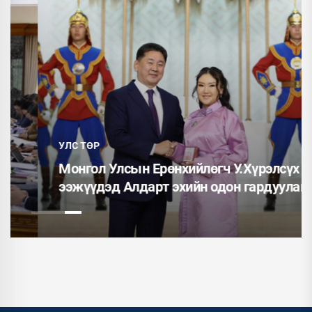
УЛС ТӨР
Монгол Улсын Ерөнхийлөгч У.Хүрэлсүх
ээжүүдэд Алдарт эхийн одон гардуулав