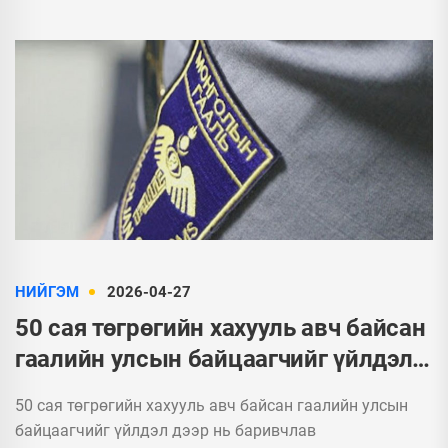
НИЙГЭМ
2026-04-27
50 сая төгрөгийн хахууль авч байсан
гаалийн улсын байцаагчийг үйлдэл
дээр нь баривчлав
50 сая төгрөгийн хахууль авч байсан гаалийн улсын
байцаагчийг үйлдэл дээр нь баривчлав