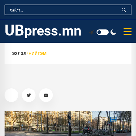
UB
press.mn
ЭХЛЭЛ
НИЙГЭМ