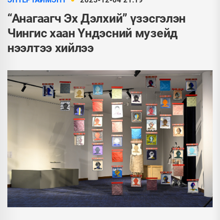
ЭНТЕРТАЙМЭНТ
2025-12-04 21:19
“Анагаагч Эх Дэлхий” үзэсгэлэн
Чингис хаан Үндэсний музейд
нээлтээ хийлээ