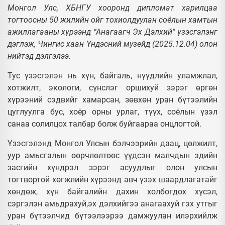
Монгол Улс, ХБНГУ хооронд дипломат харилцаа
тогтоосны 50 жилийн ойг тохиолдуулан соёлын хамтын
ажиллагааны хүрээнд “Анагаагч Эх Дэлхий” үзэсгэлэнг
дэглэж, Чингис хаан Үндэсний музейд (2025.12.04) олон
нийтэд дэлгэлээ.
Тус үзэсгэлэн нь хүн, байгаль, нүүдлийн уламжлал,
хотжилт, экологи, сүнслэг оршихуй зэрэг өргөн
хүрээний сэдвийг хамарсан, зөвхөн уран бүтээлийн
цуглуулга бус, хоёр орны урлаг, түүх, соёлын үзэл
санаа солилцох талбар болж буйгаараа онцлогтой.
Үзэсгэлэнд Монгол Улсын бэлчээрийн даац, цөлжилт,
уур амьсгалын өөрчлөлтөөс үүдсэн малчдын эдийн
засгийн хүндрэл зэрэг асуудлыг олон улсын
тогтвортой хөгжлийн хүрээнд авч үзэх шаардлагатайг
хөндөж, хүн байгалийн дахин холбогдох хүсэл,
сэргэлэн амьдрахуй,эх дэлхийгээ анагаахуй гэх утгыг
уран бүтээлчид бүтээлээрээ дамжуулан илэрхийлж