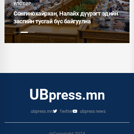
УЛС ТӨР
Сонгинохайрхан, Налайх дүүрэгт эдийн
засгийн тусгай бүс байгуулна
UB
press.mn
ubpress.mn
Twitter
ubpress news
@Copyright 2024