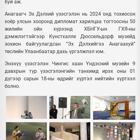
буй аж.
Анагаагч Эх Дэлхий үзэсгэлэн нь 2024 онд тохиосон
хоёр улсын хооронд дипломат харилцаа тогтоосны 50
жилийн ойн хүрээнд ХБНГУ-ын ГХЯ-ны
дэмжлэгтэйгээр Күнстхалле Дюссельдорф музейд
зохион байгуулагдсан “Эх Дэлхийгээ Анагаахуй”
төслийн Улаанбаатар дахь үргэлжлэл юм.
Энэхүү үзэсгэлэн Чингис хаан Үндэсний музейн 9
давхрын түр үзэсгэлэнгийн танхимд ирэх оны 01
дүгээр сарын 18-ны өдрийг хүртэл нийтийн хүртээл
болно.