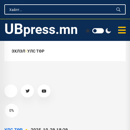
UB
press.mn
ЭХЛЭЛ
УЛС ТӨР
0%