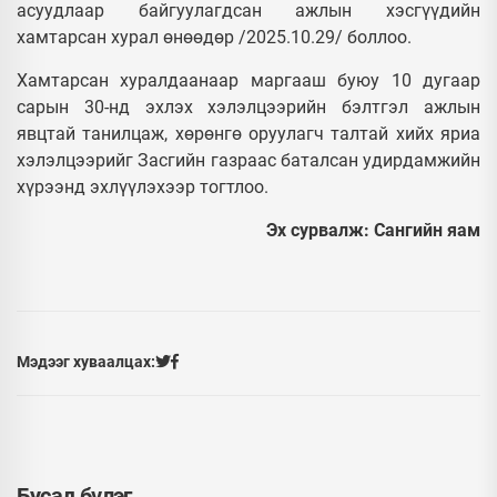
асуудлаар байгуулагдсан ажлын хэсгүүдийн
хамтарсан хурал өнөөдөр /2025.10.29/ боллоо.
Хамтарсан хуралдаанаар маргааш буюу 10 дугаар
сарын 30-нд эхлэх хэлэлцээрийн бэлтгэл ажлын
явцтай танилцаж, хөрөнгө оруулагч талтай хийх яриа
хэлэлцээрийг Засгийн газраас баталсан удирдамжийн
хүрээнд эхлүүлэхээр тогтлоо.
Эх сурвалж: Сангийн яам
Мэдээг хуваалцах:
Бусад бүлэг