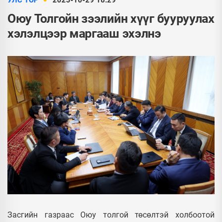
УЛС ТӨР
2025-10-29 18:29
Оюу Толгойн зээлийн хүүг бууруулах
хэлэлцээр маргааш эхэлнэ
Засгийн газраас Оюу толгой төсөлтэй холбоотой