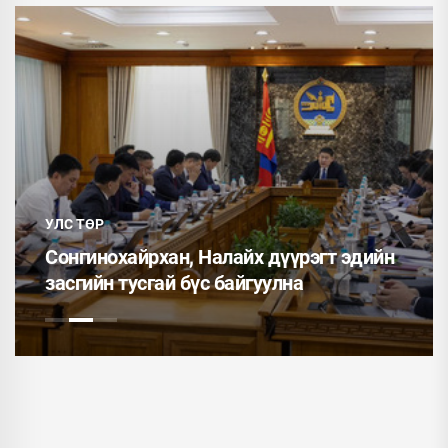
УЛС ТӨР
Сонгинохайрхан, Налайх дүүрэгт эдийн
засгийн тусгай бүс байгуулна