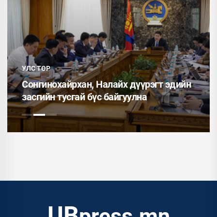
УЛС ТӨР
Сонгинохайрхан, Налайх дүүрэгт эдийн
засгийн тусгай бүс байгуулна
UB
press.mn