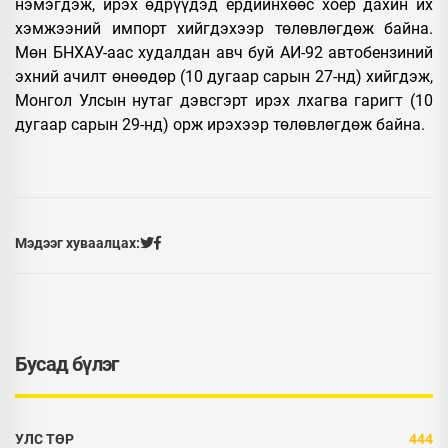
нэмэгдэж, ирэх өдрүүдэд ердийнхөөс хоёр дахин их
хэмжээний импорт хийгдэхээр төлөвлөгдөж байна.
Мөн БНХАУ-аас худалдан авч буй АИ-92 автобензиний
эхний ачилт өнөөдөр (10 дугаар сарын 27-нд) хийгдэж,
Монгол Улсын нутаг дэвсгэрт ирэх лхагва гаригт (10
дугаар сарын 29-нд) орж ирэхээр төлөвлөгдөж байна.
Мэдээг хуваалцах:
Бусад бүлэг
УЛС ТӨР
444