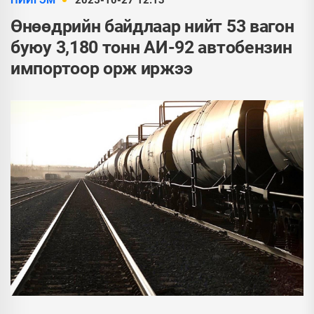
НИЙГЭМ
2025-10-27 12:13
Өнөөдрийн байдлаар нийт 53 вагон
буюу 3,180 тонн АИ-92 автобензин
импортоор орж иржээ