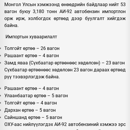
Монгол Улсын хэмжээнд өнөөдрийн байдлаар нийт 53
вагон буюу 3,180 тонн АИ-92 автобензин импортлон
орж ирж, холбогдох өртөөд дээр буулгалт хийгдэж
байна.
Импортын хуваарилалт
Толгойт өртөө – 26 вагон
Рашаант өртөө – 4 вагон
Замд яваа (Сүхбаатар өртөөнөөс хөдөлсөн) – 23 вагон
Сүхбаатар өртөөнөөс хөдөлсөн 23 вагон дараах өртөөд
рүү тээвэрлэгдэж байна.
Рашаант өртөө – 4 вагон
Улаанбаатар өртөө – 5 вагон
Толгойт өртөө – 4 вагон
Дархан өртөө – 5 вагон
Сайншанд өртөө – 5 вагон
ОХУ-аас нийлүүлэгдэх АИ-92 автобензиний хэмжээ эрс