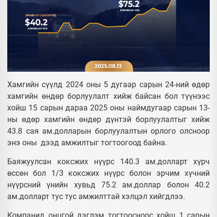
Хамгийн сүүлд 2024 оны 5 дугаар сарын 24-ний өдөр
хамгийн өндөр борлуулалт хийж байсан бол түүнээс
хойш 15 сарын дараа 2025 оны наймдугаар сарын 13-
ны өдөр хамгийн өндөр дүнтэй борлуулалтыг хийж
43.8 сая ам.долларын борлуулалтын орлого олсноор
энэ оны дээд амжилтыг тогтоогоод байна.
Баяжуулсан коксжих нүүрс 140.3 ам.долларт хүрч
өссөн бол 1/3 коксжих нүүрс болон эрчим хүчний
нүүрсний үнийн хувьд 75.2 ам.доллар болон 40.2
ам.долларт тус тус амжилттай хэлцэл хийгдлээ.
Компанид онцгой дэглэм тогтоосноос хойш 1 сарын