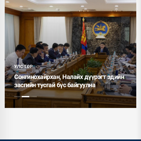
УЛС ТӨР
Сонгинохайрхан, Налайх дүүрэгт эдийн
засгийн тусгай бүс байгуулна