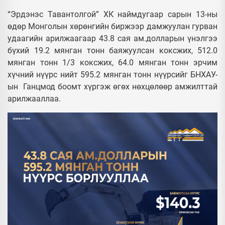
“Эрдэнэс Тавантолгой” ХК наймдугаар сарын 13-ны
өдөр Монголын хөрөнгийн биржээр дамжуулан гурван
удаагийн арилжаагаар 43.8 сая ам.долларын үнэлгээ
бүхий 19.2 мянган тонн баяжуулсан коксжих, 512.0
мянган тонн 1/3 коксжих, 64.0 мянган тонн эрчим
хүчний нүүрс нийт 595.2 мянган тонн нүүрсийг БНХАУ-
ын Ганцмод боомт хүргэж өгөх нөхцөлөөр амжилттай
арилжааллаа.