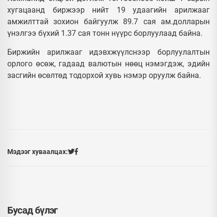
хугацаанд биржээр нийт 19 удаагийн арилжааг
амжилттай зохион байгуулж 89.7 сая ам.долларын
үнэлгээ бүхий 1.37 сая тонн нүүрс борлуулаад байна.
Биржийн арилжааг идэвхжүүлснээр борлуулалтын
орлого өсөж, гадаад валютын нөөц нэмэгдэж, эдийн
засгийн өсөлтөд тодорхой хувь нэмэр оруулж байна.
Мэдээг хуваалцах:
Бусад бүлэг