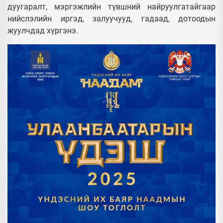
дуугаралт, мэргэжлийн түвшний найруулгатайгаар
нийслэлийн иргэд, залуучууд, гадаад, дотоодын
жуулчдад хүргэнэ.