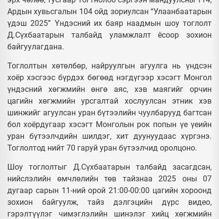
Ардын хувьсгалын 104 ойд зориулсан “Улаанбаатарын
үдэш 2025” Үндэсний их баяр наадмын шоу тоглолт
Д.Сүхбаатарын талбайд уламжлалт ёсоор зохион
байгуулагдана.
Тоглолтын хөтөлбөр, найруулгын агуулга нь үндсэн
хоёр хэсгээс бүрдэх бөгөөд нэгдүгээр хэсэгт Монгол
үндэсний хөгжмийн өнгө аяс, хэв маягийг орчин
цагийн хөгжмийн урсгалтай хослуулсан этник хэв
шинжийг агуулсан уран бүтээлийн чуулбарууд багтсан
бол хоёрдугаар хэсэгт Монголын рок попын үе үеийн
уран бүтээлчдийн шилдэг, хит дуунуудаас хүргэнэ.
Тоглолтод нийт 70 гаруй уран бүтээлчид оролцоно.
Шоу тоглолтыг Д.Сүхбаатарын талбайд засагдсан,
нийслэлийн өмчлөлийн төв тайзнаа 2025 оны 07
дугаар сарын 11-ний орой 21:00-00:00 цагийн хороонд
зохион байгуулж, тайз дэлгэцийн дүрс видео,
гэрэлтүүлэг чимэглэлийн шинэлэг хийц хөгжмийн