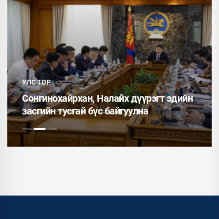
УЛС ТӨР
Сонгинохайрхан, Налайх дүүрэгт эдийн
засгийн тусгай бүс байгуулна