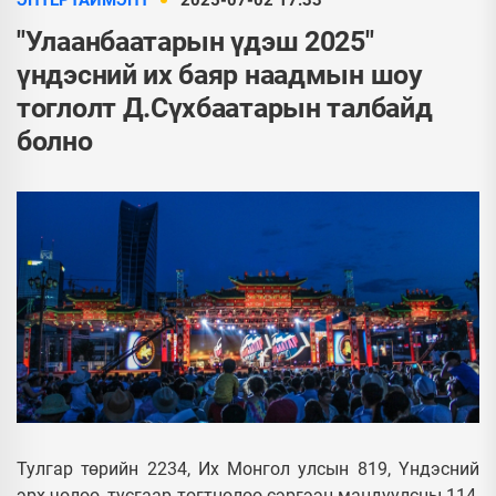
ЭНТЕРТАЙМЭНТ
2025-07-02 17:33
"Улаанбаатарын үдэш 2025"
үндэсний их баяр наадмын шоу
тоглолт Д.Сүхбаатарын талбайд
болно
Тулгар төрийн 2234, Их Монгол улсын 819, Үндэсний
эрх чөлөө, тусгаар тогтнолоо сэргээн мандуулсны 114,