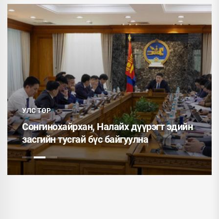
УЛС ТӨР
Сонгинохайрхан, Налайх дүүрэгт эдийн
засгийн тусгай бүс байгуулна