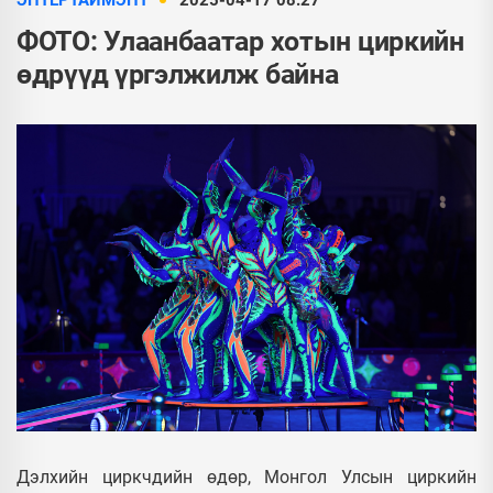
ЭНТЕРТАЙМЭНТ
2025-04-17 08:27
ФОТО: Улаанбаатар хотын циркийн
өдрүүд үргэлжилж байна
Дэлхийн циркчдийн өдөр, Монгол Улсын циркийн