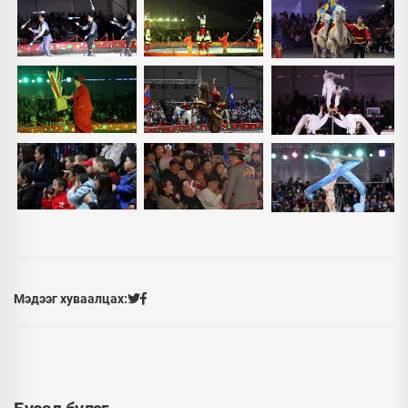
Мэдээг хуваалцах: