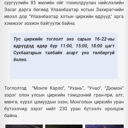
сургуулийн 85 жилийн ойг тохиолдуулан нийслэлийн
Засаг дарга бөгөөд Улаанбаатар хотын Захирагчийн
ивээл дор "Улаанбаатар хотын циркийн өдрүүд" арга
хэмжээг зохион байгуулж байна.
Тус циркийн тоглолт энэ сарын 16-22-ны
өдрүүдэд өдөр бүр 11:00, 15:00, 18:00 цагт
Сүхбаатарын талбайн асарт үнэ төлбөргүй
болно.
Тоглолтод “Монте Карло”, “Ухань”, “Учао”, “Дюмон”
зэрэг олон улсын циркийн тэмцээний гран-при, алт,
мөнгө, хүрэл цомуудын эзэн, Монголын циркийн уран
бүтээлчид зэрэг нийт 230 уран бүтээлч оролцож
байна.