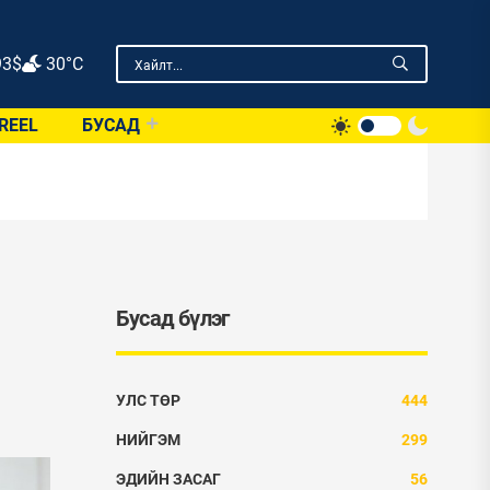
93
$
30°C
REEL
БУСАД
Бусад бүлэг
УЛС ТӨР
444
НИЙГЭМ
299
ЭДИЙН ЗАСАГ
56