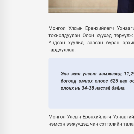
УЛС ТӨР
Монгол Улсын
Ерөнхийлөгч У.Хүрэлсүх
Монгол Улсын Ерөнхийлөгч Ухнааг
ээжүүдэд Алдарт эхийн
тохиолдуулан Олон хүүхэд төрүүлж
одон гардуулав
Үндсэн хуульд заасан бүрэн эрхи
гардууллаа.
Энэ жил улсын хэмжээнд 11,29
бөгөөд өмнөх оноос 526-аар ө
олонх нь 34-38 настай байна.
Монгол Улсын Ерөнхийлөгч Ухнаагий
нэмсэн ээжүүдэд чин сэтгэлийн тала