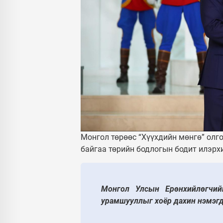
Монгол төрөөс “Хүүхдийн мөнгө” олго
байгаа төрийн бодлогын бодит илэрх
Монгол Улсын Ерөнхийлөгчийн
урамшууллыг хоёр дахин нэмэгд