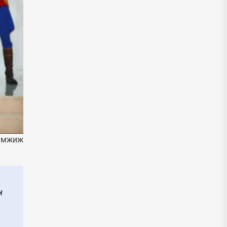
дэмжиж
н