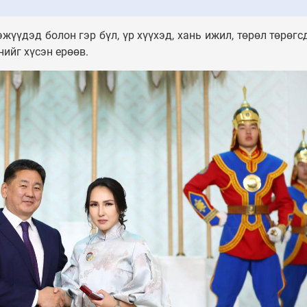
үүдэд болон гэр бүл, үр хүүхэд, хань ижил, төрөл төрөгс
нийг хүсэн ерөөв.