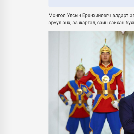
Монгол Улсын Ерөнхийлөгч алдарт ээж
эрүүл энх, аз жаргал, сайн сайхан бүх