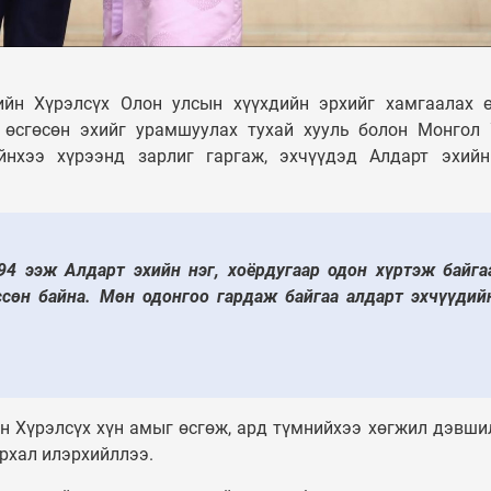
Таван шарын хуучин
УЛС ТӨР
орон сууцыг дахин
төлөвлөж, 240 айлын
Сонгиноха
ийн Хүрэлсүх Олон улсын хүүхдийн эрхийг хамгаалах 
орон сууцыг ашиглалтад
дүүрэгт э
 өсгөсөн эхийг урамшуулах тухай хууль болон Монгол
орууллаа
тусгай бүс
йнхээ хүрээнд зарлиг гаргаж, эхчүүдэд Алдарт эхий
4 ээж Алдарт эхийн нэг, хоёрдугаар одон хүртэж байга
ссөн байна. Мөн одонгоо гардаж байгаа алдарт эхчүүдий
н Хүрэлсүх хүн амыг өсгөж, ард түмнийхээ хөгжил дэвши
рхал илэрхийллээ.