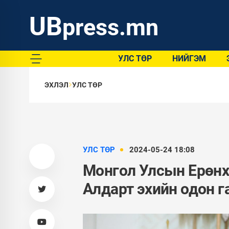
UB
press.mn
УЛС ТӨР
НИЙГЭМ
ЭХЛЭЛ
УЛС ТӨР
УЛС ТӨР
2024-05-24 18:08
Монгол Улсын Ерөнх
Алдарт эхийн одон г