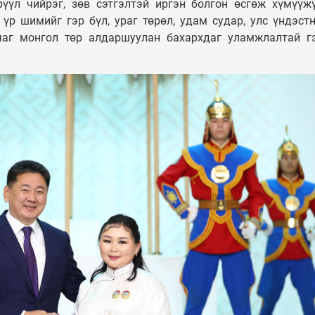
үүл чийрэг, зөв сэтгэлтэй иргэн болгон өсгөж хүмүүж
үр шимийг гэр бүл, ураг төрөл, удам судар, улс үндэст
яаг монгол төр алдаршуулан бахархдаг уламжлалтай г