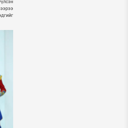
үүлсэн
нээрээ
эдгийг