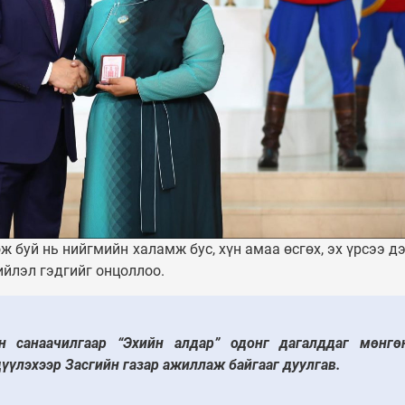
ж буй нь нийгмийн халамж бус, хүн амаа өсгөх, эх үрсээ 
ийлэл гэдгийг онцоллоо.
 санаачилгаар “Эхийн алдар” одонг дагалддаг мөнгө
үүлэхээр Засгийн газар ажиллаж байгааг дуулгав.