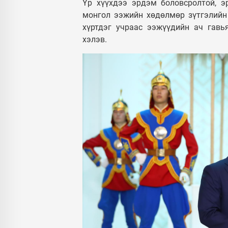
Үр хүүхдээ эрдэм боловсролтой, эр
монгол ээжийн хөдөлмөр зүтгэлийн 
хүртдэг учраас ээжүүдийн ач гавь
хэлэв.