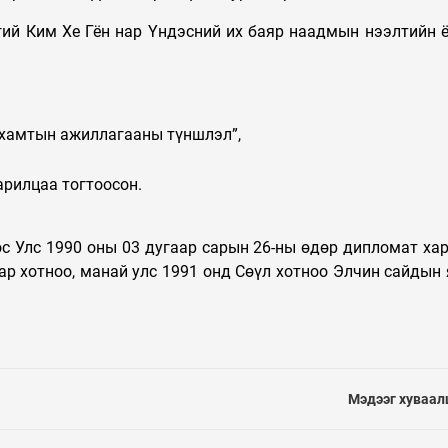
гий Ким Хе Гён нар Үндэсний их баяр наадмын нээлтийн 
 хамтын ажиллагааны түншлэл”,
арилцаа тогтоосон.
с Улс 1990 оны 03 дугаар сарын 26-ны өдөр дипломат ха
ар хотноо, манай улс 1991 онд Сөүл хотноо Элчин сайдын
Мэдээг хуваал