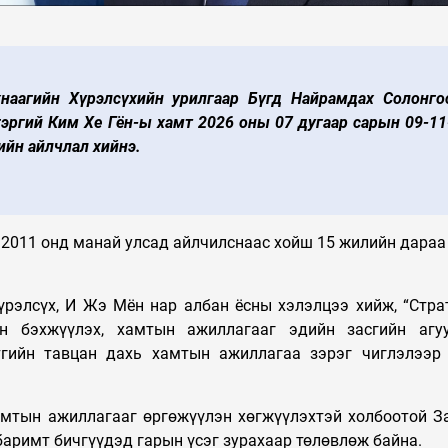
УЛС ТӨР
Таван шарын ху
Монгол Улсын
орон сууцыг дах
Ерөнхийлөгч У.Хүрэлсүх
төлөвлөж, 240 
наагийн Хүрэлсүхийн урилгаар Бүгд Найрамдах Солонго
ээжүүдэд Алдарт эхийн
орон сууцыг аш
эргий Ким Хе Гён-ы хамт 2026 оны 07 дугаар сарын 09-11
одон гардуулав
орууллаа
ийн айлчлал хийнэ.
 2011 онд манай улсад айлчилснаас хойш 15 жилийн дараа
үрэлсүх, И Жэ Мён нар албан ёсны хэлэлцээ хийж, “Стра
эн бэхжүүлэх, хамтын ажиллагааг эдийн засгийн агу
тгийн тавцан дахь хамтын ажиллагаа зэрэг чиглэлээр
амтын ажиллагааг өргөжүүлэн хөгжүүлэхтэй холбоотой З
баримт бичгүүдэд гарын үсэг зурахаар төлөвлөж байна.