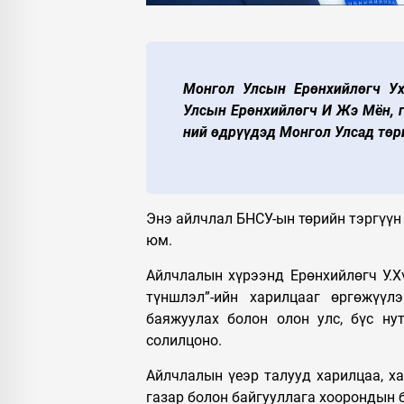
Монгол Улсын Ерөнхийлөгч Ух
Улсын Ерөнхийлөгч И Жэ Мён, г
ний өдрүүдэд Монгол Улсад төр
Энэ айлчлал БНСУ-ын төрийн тэргүүн
юм.
Айлчлалын хүрээнд Ерөнхийлөгч У.Х
түншлэл”-ийн харилцааг өргөжүүл
баяжуулах болон олон улс, бүс ну
солилцоно.
Айлчлалын үеэр талууд харилцаа, х
газар болон байгууллага хоорондын 