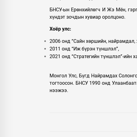
БНСУ-ын Ерөнхийлөгч И Жэ Мён, гэр
хүндэт зочдын хувиар оролцоно.
Хоёр улс:
2006 онд “Сайн хөршийн, найрамдал,
2011 онд “Иж бүрэн түншлэл”,
2021 онд “Стратегийн түншлэл”-ийн х
Монгол Улс, Бүгд Найрамдах Солонго
тогтоосон. БНСУ 1990 онд Улаанбаат
нээжээ.