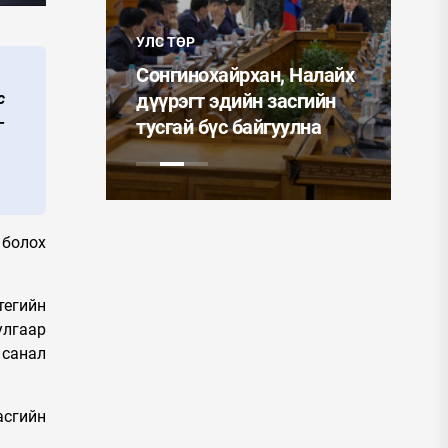
УЛС
учин
УЛС ТӨР
ин
Мо
айлын
Сонгинохайрхан, Налайх
Ер
с
иглалтад
дүүрэгт эдийн засгийн
ээ
-
тусгай бүс байгуулна
од
 болох
тегийн
улгаар
 санал
асгийн