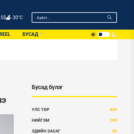
.5
$
30°C
REEL
БУСАД
Бусад бүлэг
нэ
УЛС ТӨР
444
НИЙГЭМ
299
ЭДИЙН ЗАСАГ
56