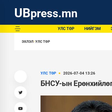
UB
press.mn
УЛС ТӨР
НИЙГЭМ
ЭХЛЭЛ
УЛС ТӨР
УЛС ТӨР
2026-07-04 13:26
БНСУ-ын Ерөнхийлөг