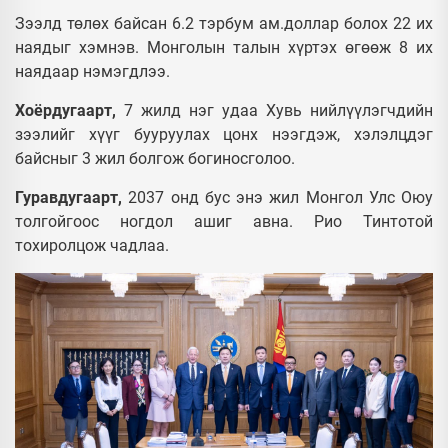
Зээлд төлөх байсан 6.2 тэрбум ам.доллар болох 22 их
наядыг хэмнэв. Монголын талын хүртэх өгөөж 8 их
наядаар нэмэгдлээ.
Хоёрдугаарт,
7 жилд нэг удаа Хувь нийлүүлэгчдийн
зээлийг хүүг бууруулах цонх нээгдэж, хэлэлцдэг
байсныг 3 жил болгож богиносголоо.
Гуравдугаарт,
2037 онд бус энэ жил Монгол Улс Оюу
толгойгоос ногдол ашиг авна. Рио Тинтотой
тохиролцож чадлаа.