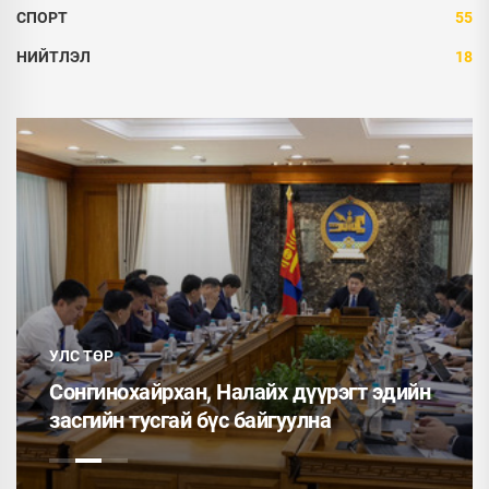
СПОРТ
55
НИЙТЛЭЛ
18
УЛС ТӨР
Сонгинохайрхан, Налайх дүүрэгт эдийн
засгийн тусгай бүс байгуулна