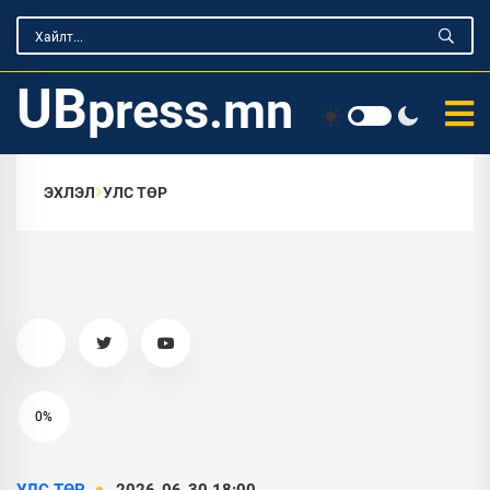
UB
press.mn
ЭХЛЭЛ
УЛС ТӨР
0%