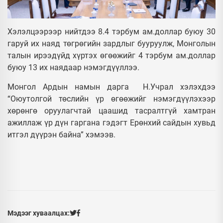
Хэлэлцээрээр нийтдээ 8.4 тэрбум ам.доллар буюу 30
гаруй их наяд төгрөгийн зардлыг бууруулж, Монголын
талын ирээдүйд хүртэх өгөөжийг 4 тэрбум ам.доллар
буюу 13 их наядаар нэмэгдүүллээ.
Монгол Ардын намын дарга Н.Учрал хэлэхдээ
“Оюутолгой төслийн үр өгөөжийг нэмэгдүүлэхээр
хөрөнгө оруулагчтай цаашид тасралтгүй хамтран
ажиллаж үр дүн гаргана гэдэгт Ерөнхий сайдын хувьд
итгэл дүүрэн байна” хэмээв.
Мэдээг хуваалцах: