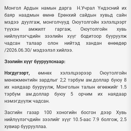
Монгол Ардын намын дарга Н.Учрал Үндэсний их
баяр наадмын өмнө Ерөнхий сайдын хувьд сайн
мэдээ дуулгаж, монголчууд Оюутолгойн хэлэлцээрт
түүхэн амжилт гаргаж, Оюутолгойн хувь
нийлүүлэгчдийн зээлийн хүүг бодитоор бууруулж
чадсан талаар олон нийтэд хандан өнөөдөр
/2026.06.30/ мэдээлэл хийлээ.
Зээлийн хүүг бууруулснаар:
Нэгдүгээрт,
өмнөх хэлэлцээрээр Оюутолгойн
менежментийн зардлыг 2,2 тэрбум ам.доллар буюу 8
их наядаар бууруулж, Монголын талын өгөөжийг 1.5
тэрбум ам.доллар буюу 5 орчим их наядаар
нэмэгдүүлж чадсан.
Засгийн газар 100 хоногийн босгон дээр Хувь
нийлүүлэгчдийн зээлийг хүүг 10.5-аас 7.9 болгож, 2.5
хувиар буурууллаа.