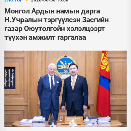
УЛС ТӨР
2026-06-30 18:00
Монгол Ардын намын дарга
Н.Учралын тэргүүлсэн Засгийн
газар Оюутолгойн хэлэлцээрт
түүхэн амжилт гаргалаа