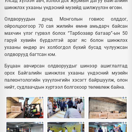
Улсад хүлээн авч, холбогдох журмын дагуу Байгалийн
шинжлэх ухааны үндэсний музейд шилжүүлэн өгсөн.
Олдворуудын дунд Монголын говиос олддог,
ойролцоогоор 70 сая жилийн өмнө амьдарч байсан
махчин үлэг гүрвэл болох “Тарбозавр батаар”-ын 50
гаруй хувийн бүрдэлтэй араг яс болон шинжлэх
ухааны өндөр ач холбогдол бүхий бусад чулуужсан
олдворууд багтсан юм.
Буцаан авчирсан олдворуудыг шинээр ашиглалтад
орох Байгалийн шинжлэх ухааны үндэсний музейн
палеонтологийн үзүүлэнгийн хэсэгт байршуулж, олон
нийт, судлаачдын хүртээл болгохоор төлөвлөж байна.