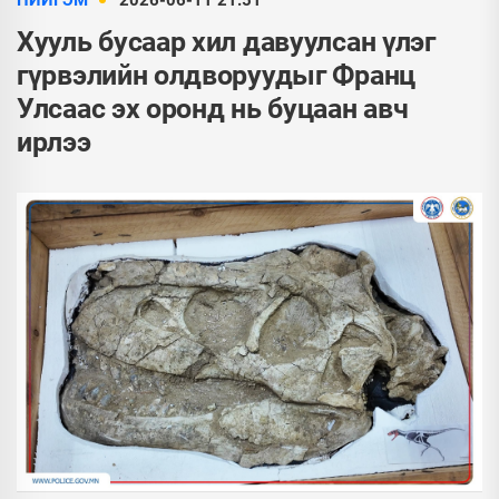
НИЙГЭМ
2026-06-11 21:51
Хууль бусаар хил давуулсан үлэг
гүрвэлийн олдворуудыг Франц
Улсаас эх оронд нь буцаан авч
ирлээ