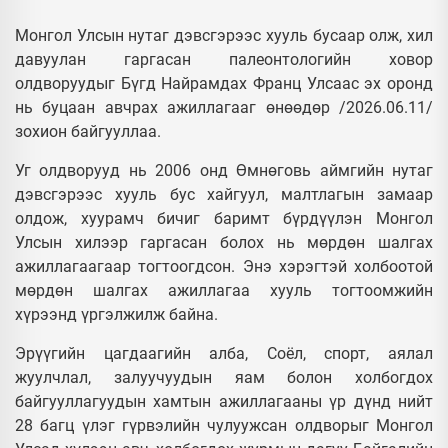
Монгол Улсын нутаг дэвсгэрээс хууль бусаар олж, хил
давуулан гаргасан палеонтологийн ховор
олдворуудыг Бүгд Найрамдах Франц Улсаас эх оронд
нь буцаан авчрах ажиллагааг өнөөдөр /2026.06.11/
зохион байгууллаа.
Уг олдворууд нь 2006 онд Өмнөговь аймгийн нутаг
дэвсгэрээс хууль бус хайгуул, малтлагын замаар
олдож, хуурамч бичиг баримт бүрдүүлэн Монгол
Улсын хилээр гаргасан болох нь мөрдөн шалгах
ажиллагаагаар тогтоогдсон. Энэ хэрэгтэй холбоотой
мөрдөн шалгах ажиллагаа хууль тогтоомжийн
хүрээнд үргэлжилж байна.
Эрүүгийн цагдаагийн алба, Соёл, спорт, аялал
жуулчлал, залуучуудын яам болон холбогдох
байгууллагуудын хамтын ажиллагааны үр дүнд нийт
28 багц үлэг гүрвэлийн чулуужсан олдворыг Монгол