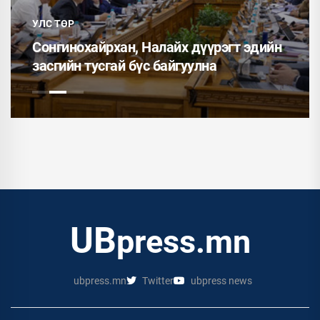
УЛС ТӨР
Сонгинохайрхан, Налайх дүүрэгт эдийн
засгийн тусгай бүс байгуулна
UB
press.mn
ubpress.mn
Twitter
ubpress news