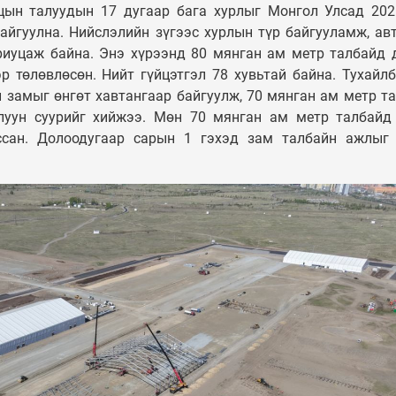
цын талуудын 17 дугаар бага хурлыг Монгол Улсад 20
УЛС ТӨР
Таван шарын ху
айгуулна. Нийслэлийн зүгээс хурлын түр байгууламж, ав
Монгол Улсын
орон сууцыг дах
риуцаж байна. Энэ хүрээнд 80 мянган ам метр талбайд 
Ерөнхийлөгч У.Хүрэлсүх
төлөвлөж, 240 
эр төлөвлөсөн. Нийт гүйцэтгэл 78 хувьтай байна. Тухайлб
ээжүүдэд Алдарт эхийн
орон сууцыг аш
 замыг өнгөт хавтангаар байгуулж, 70 мянган ам метр т
одон гардуулав
орууллаа
луун суурийг хийжээ. Мөн 70 мянган ам метр талбайд
ссан. Долоодугаар сарын 1 гэхэд зам талбайн ажлыг