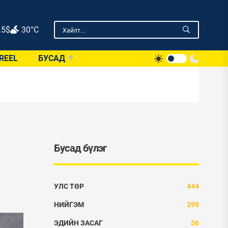
.5
$
30°C
REEL
БУСАД
Бусад бүлэг
УЛС ТӨР
444
НИЙГЭМ
299
ЭДИЙН ЗАСАГ
56