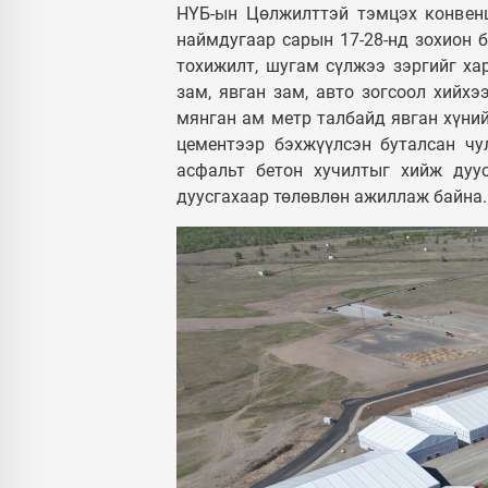
НҮБ-ын Цөлжилттэй тэмцэх конвен
наймдугаар сарын 17-28-нд зохион б
тохижилт, шугам сүлжээ зэргийг ха
зам, явган зам, авто зогсоол хийхэ
мянган ам метр талбайд явган хүний
цементээр бэхжүүлсэн буталсан чу
асфальт бетон хучилтыг хийж дуу
дуусгахаар төлөвлөн ажиллаж байна.