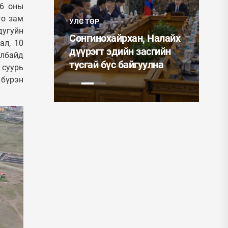
26 оны
УЛС
учин
то зам
УЛС ТӨР
ин
Мо
дугуйн
айлын
Сонгинохайрхан, Налайх
Ер
ал, 10
иглалтад
дүүрэгт эдийн засгийн
ээ
албайд
тусгай бүс байгуулна
од
 суурь
 бүрэн