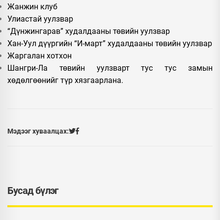
Жанжин клуб
Улиастай уулзвар
“Дүнжингарав” худалдааны төвийн уулзвар
Хан-Уул дүүргийн “И-март” худалдааны төвийн уулзвар
Жаргалан хотхон
Шангри-Ла төвийн уулзварт тус тус замын
хөдөлгөөнийг түр хязгаарлана.
Мэдээг хуваалцах:
Бусад бүлэг