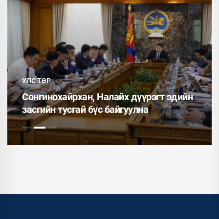
УЛС ТӨР
Сонгинохайрхан, Налайх дүүрэгт эдийн
засгийн тусгай бүс байгуулна