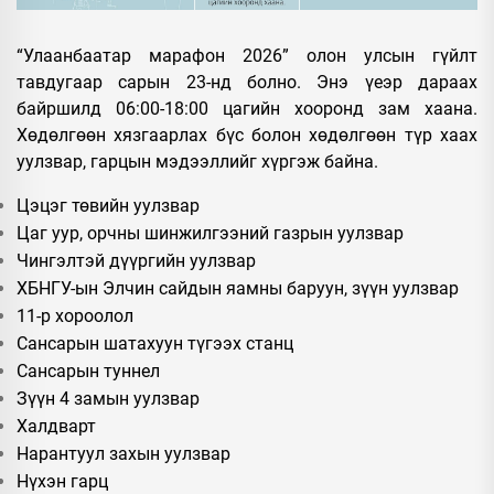
“Улаанбаатар марафон 2026” олон улсын гүйлт
тавдугаар сарын 23-нд болно. Энэ үеэр дараах
байршилд 06:00-18:00 цагийн хооронд зам хаана.
Хөдөлгөөн хязгаарлах бүс болон хөдөлгөөн түр хаах
уулзвар, гарцын мэдээллийг хүргэж байна.
Цэцэг төвийн уулзвар
Цаг уур, орчны шинжилгээний газрын уулзвар
Чингэлтэй дүүргийн уулзвар
ХБНГУ-ын Элчин сайдын яамны баруун, зүүн уулзвар
11-р хороолол
Сансарын шатахуун түгээх станц
Сансарын туннел
Зүүн 4 замын уулзвар
Халдварт
Нарантуул захын уулзвар
Нүхэн гарц