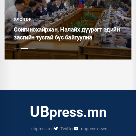
УЛС ТӨР
Сонгинохайрхан, Налайх дүүрэгт эдийн
засгийн тусгай бүс байгуулна
UB
press.mn
ubpress.mn
Twitter
ubpress news