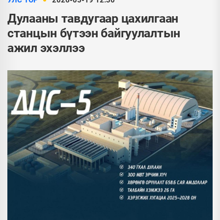
УЛС ТӨР
2026-05-19 12:30
Дулааны тавдугаар цахилгаан
станцын бүтээн байгуулалтын
ажил эхэллээ