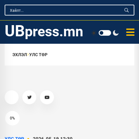
UB
press.mn
ЭХЛЭЛ
УЛС ТӨР
0%