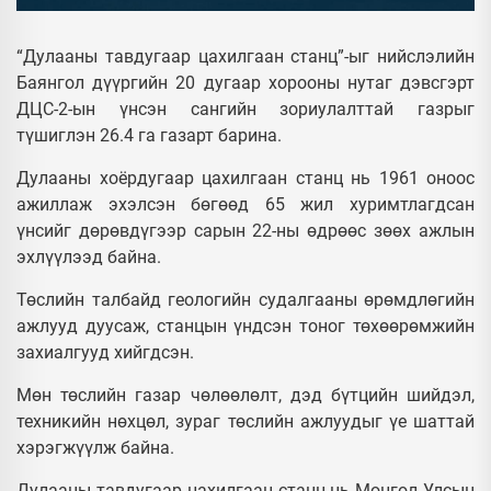
“Дулааны тавдугаар цахилгаан станц”-ыг нийслэлийн
Баянгол дүүргийн 20 дугаар хорооны нутаг дэвсгэрт
ДЦС-2-ын үнсэн сангийн зориулалттай газрыг
түшиглэн 26.4 га газарт барина.
Дулааны хоёрдугаар цахилгаан станц нь 1961 оноос
ажиллаж эхэлсэн бөгөөд 65 жил хуримтлагдсан
үнсийг дөрөвдүгээр сарын 22-ны өдрөөс зөөх ажлын
эхлүүлээд байна.
Төслийн талбайд геологийн судалгааны өрөмдлөгийн
ажлууд дуусаж, станцын үндсэн тоног төхөөрөмжийн
захиалгууд хийгдсэн.
Мөн төслийн газар чөлөөлөлт, дэд бүтцийн шийдэл,
техникийн нөхцөл, зураг төслийн ажлуудыг үе шаттай
хэрэгжүүлж байна.
Дулааны тавдугаар цахилгаан станц нь Монгол Улсын