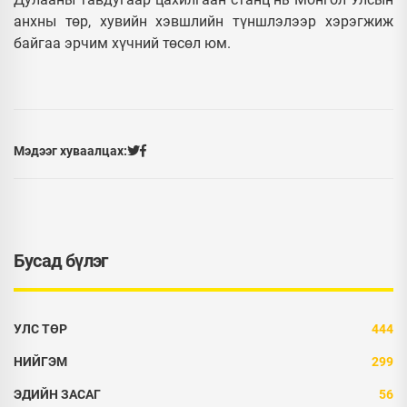
анхны төр, хувийн хэвшлийн түншлэлээр хэрэгжиж
байгаа эрчим хүчний төсөл юм.
Мэдээг хуваалцах:
Бусад бүлэг
УЛС ТӨР
444
НИЙГЭМ
299
ЭДИЙН ЗАСАГ
56