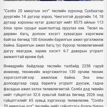
“Сэлбэ 20 минутын хот” төслийн хүрээнд Сүхбаатар
дүүргийн 14 дүгээр хороо, Чингэлтэй дүүргийн 14, 18
дугаар хорооны нутаг дэвсгэрт нийт 8575 айлын 113
блок орон сууцыг ашиглалтад оруулах юм. Төсөл нь
дөрвөн багц, долоон хэсэгт хуваагдан хэрэгжиж
байгаа бөгөөд 100 блокийн барилгын ажил үргэлжилж
байна. Барилгын ажил багц тус бүрээр төлөвлөгөөний
дагуу явагдаж, зарим хэсэгт 6-7 давхрын угсралт
амжилттай өрнөж буй.
Өнөөдрийн байдлаар төслийн талбайд 2258 гаруй
инженер, техникийн мэргэжилтэн 130 орчим техник
хэрэгсэлтэйгээр ажиллаж байна. Энэ оны
долоодугаар сард барилга угсралт дуусаж, гадна
фасадын ажил эхлэх төлөвлөгөөтэй. Сэлбэ дэд төвийн
нийт гүйцэтгэл 32.6 хувьтай байгаа бөгөөд 2026 онд
гүйцэтгэлийг 65 хувьд хүргэхээр төлөвлөлөө. “Сэлбэ
20 минутын хот” төслийн нийт гүйцэтгэгч болон бараа