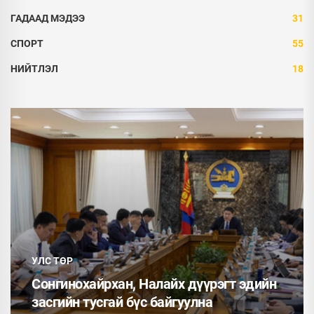
ГАДААД МЭДЭЭ
31
СПОРТ
55
НИЙТЛЭЛ
18
УЛС ТӨР
хан, Налайх дүүрэгт эдийн
Монгол Улсын Е
гай бүс байгуулна
ээжүүдэд Алдар