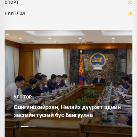
СПОРТ
55
НИЙТЛЭЛ
18
УЛС ТӨР
Сонгинохайрхан, Налайх дүүрэгт эдийн
засгийн тусгай бүс байгуулна