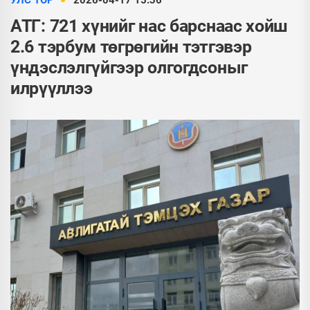
УЛС ТӨР
2026-04-17 15:36
АТГ: 721 хүнийг нас барснаас хойш
2.6 тэрбум төгрөгийн тэтгэвэр
үндэслэлгүйгээр олгогдсоныг
илрүүллээ