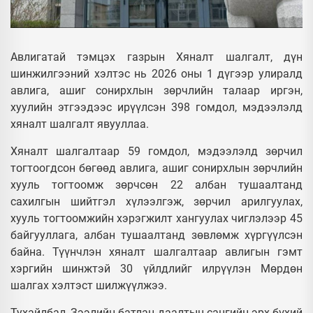
Авлигатай тэмцэх газрын Хяналт шалгалт, дүн
шинжилгээний хэлтэс нь 2026 оны 1 дүгээр улиралд
авлига, ашиг сонирхлын зөрчлийн талаар иргэн,
хуулийн этгээдээс ирүүлсэн 398 гомдол, мэдээлэлд
хяналт шалгалт явууллаа.
Хяналт шалгалтаар 59 гомдол, мэдээлэлд зөрчил
тогтоогдсон бөгөөд авлига, ашиг сонирхлын зөрчлийн
хууль тогтоомж зөрчсөн 22 албан тушаалтанд
сахилгын шийтгэл хүлээлгэж, зөрчил арилгуулах,
хууль тогтоомжийн хэрэгжилт хангуулах чиглэлээр 45
байгууллага, албан тушаалтанд зөвлөмж хүргүүлсэн
байна. Түүнчлэн хяналт шалгалтаар авлигын гэмт
хэргийн шинжтэй 30 үйлдлийг илрүүлэн Мөрдөн
шалгах хэлтэст шилжүүлжээ.
Тухайлбал, Зээлийн батлан даалтын сангийн эрх бүхий