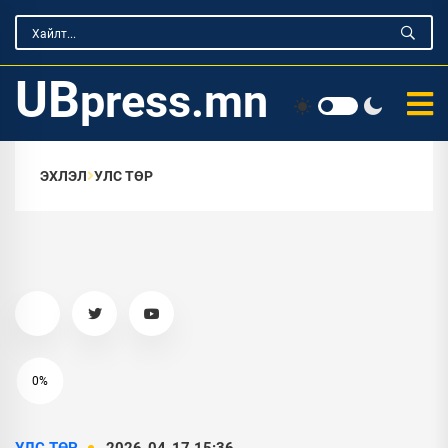
UB
press.mn
ЭХЛЭЛ
УЛС ТӨР
0%