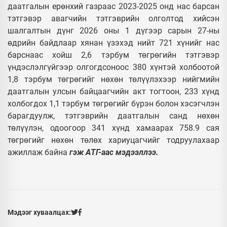
даатгалын ерөнхий газраас 2023-2025 онд нас барсан
тэтгэвэр авагчийн тэтгэврийн олголтод хийсэн
шалгалтын дүнг 2026 оны 1 дүгээр сарын 27-ны
өдрийн байдлаар хянан үзэхэд нийт 721 хүнийг нас
барснаас хойш 2,6 тэрбум төгрөгийн тэтгэвэр
үндэслэлгүйгээр олгогдсоноос 380 хүнтэй холбоотой
1,8 тэрбум төгрөгийг нөхөн төлүүлэхээр нийгмийн
даатгалын улсын байцаагчийн акт тогтоон, 233 хүнд
холбогдох 1,1 тэрбум төгрөгийг бүрэн болон хэсэгчлэн
барагдуулж, тэтгэврийн даатгалын санд нөхөн
төлүүлэн, одоогоор 341 хүнд хамаарах 758.9 сая
төгрөгийг нөхөн төлөх хариуцагчийг тодруулахаар
ажиллаж байна
гэж АТГ-аас мэдээллээ.
Мэдээг хуваалцах: