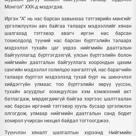
Монгол” ХХК-д мэдэгдэв.
Иргэн “А” нь нас барсан аавынхаа тэтгэврийн мөнгийг
үргэлжлүүлэн авч байгаа талаарх мэдээллийг хянан
шалгахад тэтгэвэр авагч иргэн нас барсан
тохиолдолд түүний нас барсан бүртгэлийн талаарх
мэдээлэл тухайн цаг үедээ нийгмийн даатгалын
байгууллагад бүртгэгдэхгүй, улсын бүртгэлийн болон
нийгмийн даатгалын байгууллага хоорондын цахим
сангийн мэдээлэл солилцоо хангалтгүй, нас барагчийн
талаарх бүртгэл мэдээлэлд тухай бүрт нь шинэчлэл
хийдэггүйн улмаас тоо бүртгэлийн зөрүү үүссэн,
тухайн асуудлыг зохицуулсан хэм хэмжээний акт
батлагдаж, мөрдөгдөөгүй байгаа зэргээс шалтгаалан
нас барсан иргэний тэтгэвэр хууль бусаар үргэлжлэн
олгогдож, улмаар нийгмийн даатгалын санд бодит
хохирол учирсан нөхцөл байдал тогтоогджээ.
Түүнчлэн хяналт шалгалтын хүрээнд Нийгмийн