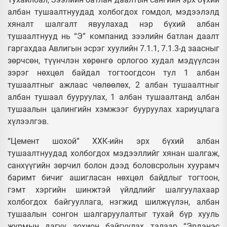
албан тушаалтнуудад холбогдох гомдол, мэдээлэлд
хяналт шалгалт явуулахад нэр бүхий албан
тушаалтнууд нь “Э” компанид зээлийн батлан даалт
гаргахдаа Авлигын эсрэг хуулийн 7.1.1, 7.1.3-д заасныг
зөрчсөн, түүнчлэн хөрөнгө орлогоо худал мэдүүлсэн
зэрэг нөхцөл байдал тогтоогдсон тул 1 албан
тушаалтныг ажлаас чөлөөлөх, 2 албан тушаалтныг
албан тушаал бууруулах, 1 албан тушаалтанд албан
тушаалын цалингийн хэмжээг бууруулах хариуцлага
хүлээлгэв.
“Цемент шохой” ХХК-ийн эрх бүхий албан
тушаалтнуудад холбогдох мэдээллийг хянан шалгаж,
санхүүгийн зөрчил болон дээд боловсролын хуурамч
баримт бичиг ашигласан нөхцөл байдлыг тогтоон,
гэмт хэргийн шинжтэй үйлдлийг шалгуулахаар
холбогдох байгууллага, нэгжид шилжүүлэн, албан
тушаалын сонгон шалгаруулалтыг тухай бүр хууль
журмын дагуу зохион байгуулах талаар “Эрдэнэс