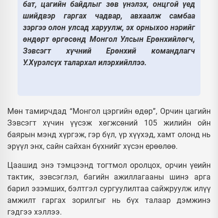
бат, цагийн байдлыг зөв үнэлэх, онцгой үед
шийдвэр гаргах чадвар, авхаалж самбаа
зэргээ олон улсад харуулж, эх орныхоо нэрийг
өндөрт өргөсөнд Монгол Улсын Ерөнхийлөгч,
Зэвсэгт хүчний Ерөнхий командлагч
У.Хүрэлсүх талархал илэрхийллээ.
Мөн тамирчдад “Монгол цэргийн өдөр”, Орчин цагийн
Зэвсэгт хүчин үүсэж хөгжсөний 105 жилийн ойн
баярын мэнд хүргэж, гэр бүл, үр хүүхэд, хамт олонд нь
эрүүл энх, сайн сайхан бүхнийг хүсэн ерөөлөө.
Цаашид энэ тэмцээнд тогтмол оролцох, орчин үеийн
тактик, зэвсэглэл, багийн ажиллагааны шинэ арга
барил эзэмших, бэлтгэл сургуулилтаа сайжруулж илүү
амжилт гаргах зорилгыг нь бүх талаар дэмжинэ
гэдгээ хэллээ.