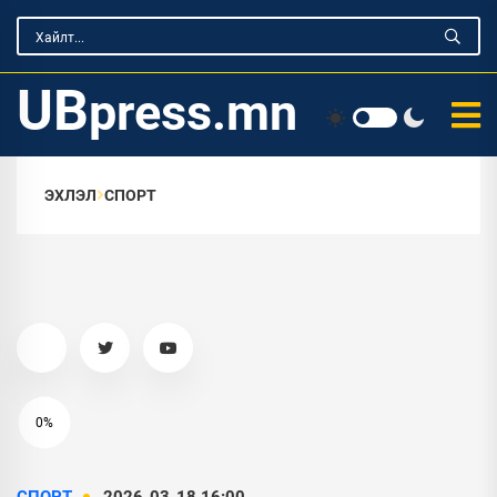
UB
press.mn
ЭХЛЭЛ
СПОРТ
0%