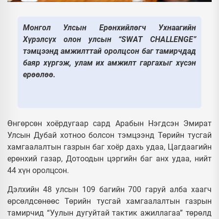
Монгол Улсын Ерөнхийлөгч Ухнаагийн
Хүрэлсүх олон улсын “SWAT CHALLENGE”
тэмцээнд амжилттай оролцсон баг тамирчдад
баяр хүргэж, улам их амжилт гаргахыг хүсэн
ерөөлөө.
Өнгөрсөн хоёрдугаар сард Арабын Нэгдсэн Эмират
Улсын Дубай хотноо болсон тэмцээнд Төрийн тусгай
хамгаалалтын газрын баг хоёр дахь удаа, Цагдаагийн
ерөнхий газар, Дотоодын цэргийн баг анх удаа, нийт
44 хүн оролцсон.
Дэлхийн 48 улсын 109 багийн 700 гаруй алба хаагч
өрсөлдсөнөөс Төрийн тусгай хамгаалалтын газрын
тамирчид “Уулын дугуйтай тактик ажиллагаа” төрөлд