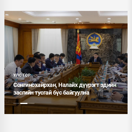
УЛС ТӨР
Сонгинохайрхан, Налайх дүүрэгт эдийн
засгийн тусгай бүс байгуулна