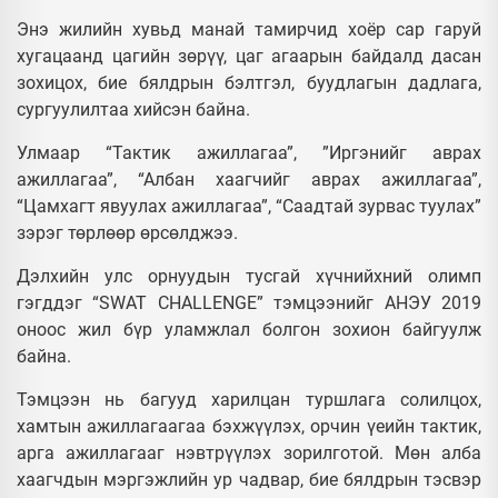
Энэ жилийн хувьд манай тамирчид хоёр сар гаруй
хугацаанд цагийн зөрүү, цаг агаарын байдалд дасан
зохицох, бие бялдрын бэлтгэл, буудлагын дадлага,
сургуулилтаа хийсэн байна.
Улмаар “Тактик ажиллагаа”, ”Иргэнийг аврах
ажиллагаа”, “Албан хаагчийг аврах ажиллагаа”,
“Цамхагт явуулах ажиллагаа”, “Саадтай зурвас туулах”
зэрэг төрлөөр өрсөлджээ.
Дэлхийн улс орнуудын тусгай хүчнийхний олимп
гэгддэг “SWAT CHALLENGE” тэмцээнийг АНЭУ 2019
оноос жил бүр уламжлал болгон зохион байгуулж
байна.
Тэмцээн нь багууд харилцан туршлага солилцох,
хамтын ажиллагаагаа бэхжүүлэх, орчин үеийн тактик,
арга ажиллагааг нэвтрүүлэх зорилготой. Мөн алба
хаагчдын мэргэжлийн ур чадвар, бие бялдрын тэсвэр