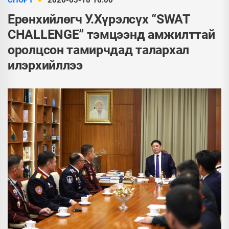
СПОРТ
2026-03-18 16:00
Ерөнхийлөгч У.Хүрэлсүх “SWAT
CHALLENGE” тэмцээнд амжилттай
оролцсон тамирчдад талархал
илэрхийллээ