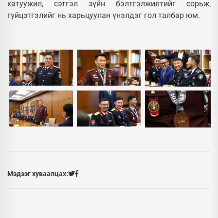
хатуужил, сэтгэл зүйн бэлтгэлжилтийг сорьж,
гүйцэтгэлийг нь харьцуулан үнэлдэг гол талбар юм.
Мэдээг хуваалцах: