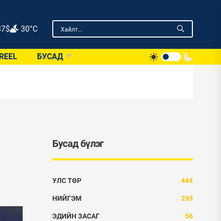
87
$
30°C
REEL
БУСАД
Бусад бүлэг
УЛС ТӨР
444
НИЙГЭМ
299
ЭДИЙН ЗАСАГ
56