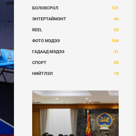
БОЛОВСРОЛ
131
ЭНТЕРТАЙМЭНТ
46
REEL
52
ФОТО МЭДЭЭ
164
ГАДААД МЭДЭЭ
31
СПОРТ
55
НИЙТЛЭЛ
18