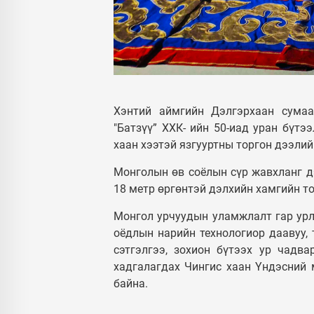
Хэнтий аймгийн Дэлгэрхаан сумаа
"Батзүү” ХХК- ийн 50-иад уран бүтэ
хаан хээтэй язгууртны торгон дээлий
Монголын өв соёлын сүр жавхланг дэ
18 метр өргөнтэй дэлхийн хамгийн т
Монгол урчуудын уламжлалт гар урла
оёдлын нарийн технологиор даавуу, 
сэтгэлгээ, зохион бүтээх ур чадва
хадгалагдах Чингис хаан Үндэсний 
байна.