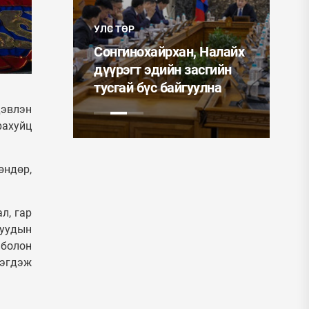
УЛС
учин
УЛС ТӨР
ин
Мо
айлын
Сонгинохайрхан, Налайх
Ер
иглалтад
дүүрэгт эдийн засгийн
ээ
тусгай бүс байгуулна
од
дэвлэн
рахуйц
өндөр,
л, гар
чуудын
 болон
гэгдэж