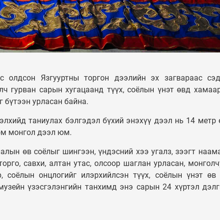
УЛС ТӨР
Таван шарын ху
Монгол Улсын
орон сууцыг дах
Ерөнхийлөгч У.Хүрэлсүх
төлөвлөж, 240 
ээжүүдэд Алдарт эхийн
орон сууцыг аш
одон гардуулав
орууллаа
с олдсон Язгууртны торгон дээлийн эх загвараас сэ
элч гурван сарын хугацаанд түүх, соёлын үнэт өвд хамаа
г бүтээн урласан байна.
лхийд таниулах бэлгэдэл бүхий энэхүү дээл нь 14 метр 
ом монгол дээл юм.
лын өв соёлыг шингээн, үндэсний хээ угалз, зээгт наама
торго, савхи, алтан утас, олсоор шаглан урласан, монгол
р, соёлын онцлогийг илэрхийлсэн түүх, соёлын үнэт өв
музейн үзэсгэлэнгийн танхимд энэ сарын 24 хүртэл дэл