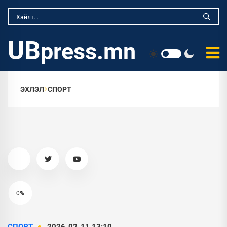
UB
press.mn
ЭХЛЭЛ
СПОРТ
0%