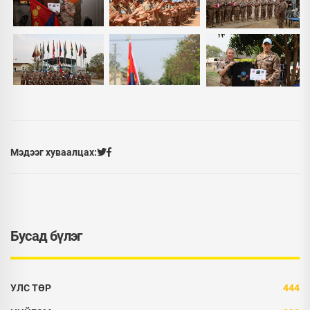
Мэдээг хуваалцах:
Бусад бүлэг
УЛС ТӨР
444