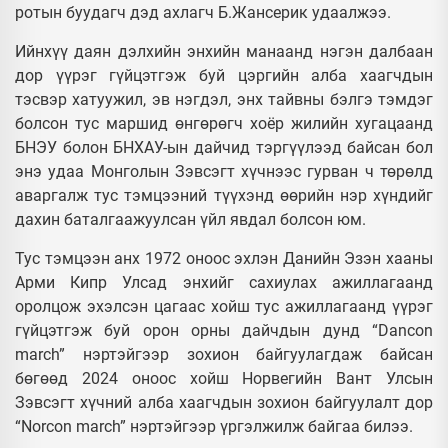
ротын буудагч дэд ахлагч Б.Жансерик удаалжээ.
Ийнхүү даян дэлхийн энхийн манаанд нэгэн далбаан
дор үүрэг гүйцэтгэж буй цэргийн алба хаагчдын
тэсвэр хатуужил, эв нэгдэл, энх тайвны бэлгэ тэмдэг
болсон тус маршид өнгөрөгч хоёр жилийн хугацаанд
БНЭУ болон БНХАУ-ын дайчид тэргүүлээд байсан бол
энэ удаа Монголын Зэвсэгт хүчнээс гурван ч төрөлд
аваргалж тус тэмцээний түүхэнд өөрийн нэр хүндийг
дахин баталгаажуулсан үйл явдал болсон юм.
Тус тэмцээн анх 1972 оноос эхлэн Данийн Эзэн хааны
Арми Кипр Улсад энхийг сахиулах ажиллагаанд
оролцож эхэлсэн цагаас хойш тус ажиллагаанд үүрэг
гүйцэтгэж буй орон орны дайчдын дунд “Dancon
march” нэртэйгээр зохион байгуулагдаж байсан
бөгөөд 2024 оноос хойш Норвегийн Вант Улсын
Зэвсэгт хүчний алба хаагчдын зохион байгуулалт дор
“Norcon march” нэртэйгээр үргэлжилж байгаа билээ.