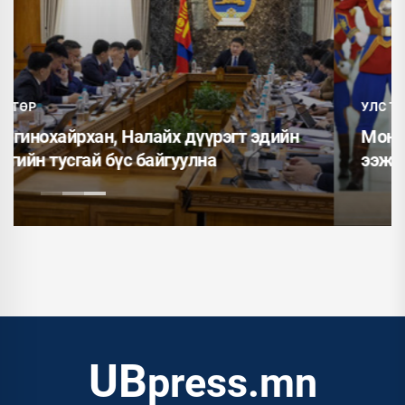
УЛС ТӨР
н
Монгол Улсын Ерөнхийлөгч У.Хүрэлсүх
ээжүүдэд Алдарт эхийн одон гардуулав
UB
press.mn