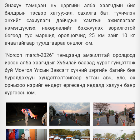
Энэхүү тэмцээн нь цэргийн алба хаагчдын бие
бялдрын тэсвэр хатуужил, сахилга бат, түүнчлэн
энхийг сахиулагч дайчдын хамтын ажиллагааг
нэмэгдүүлэх, нөхөрлөлийг бэхжүүлэх зорилготой
бөгөөд тус маршид оролцогчид 25 км зайг 10 кг
ачаатайгаар туулдгаараа онцлог юм.
"Norcon march-2026” тэмцээнд амжилттай оролцоод
ирсэн алба хаагчдыг Хубилай баазад үүрэг гүйцэтгэж
буй Монгол Улсын Зэвсэгт хүчний цэргийн багийн бие
бүрэлдэхүүн хүндэтгэлтэйгээр угтан авч, улс, эх
орныхоо нэрийг өндөрт өргөсөнд явдалд халуун баяр
хүргэсэн юм.