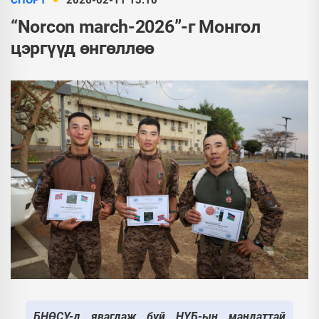
СПОРТ
2026-02-11 13:10
“Norcon march-2026”-г Монгол
цэргүүд өнгөллөө
БНӨСУ-д явагдаж буй НҮБ-ын мандаттай