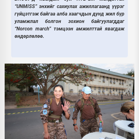
“UNMISS” энхийг сахиулах ажиллагаанд үүрэг
гүйцэтгэж байгаа алба хаагчдын дунд жил бүр
уламжлал болгон зохион байгуулагддаг
“Norcon march” тэмцээн амжилттай явагдаж
өндөрлөлөө.