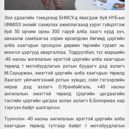
Энэ удаагийн тэмцээнд БНӨСУ-д явагдаж буй НҮБ-ын
UNMISS энхийг сахиулах ажиллагаанд үүрэг гүйцэтгэж
буй 50 орчим орны 300 гаруй алба хаагч хурд хүч,
авхаалж самбаагаа сорин өрсөлдсөн бөгөөд цэргийн
алба хаагчдын оролцсон дөрвөн төрлийн гуравт нь
монгол цэргүүд аваргаллаа. Тодруулбал, тус маршийн
-40 насны ангилалын эрэгтэй цэргийн алба хаагчдын
төрөлд I мотобуудлагын ротын буудагч дэд ахлагч
М.Сауыржан, эмэгтэй цэргийн алба хаагчдын төрөлд
Хангалт үйлчилгээний ротын хувцас, соёл гэгээрлийн
нярав дэд ахлагч О.Уранбайгаль, +40 насны
ангилалын эмэгтэй төрөлд Цэргийн цагдаагийн
тасгийн цэргийн цагдаа ахлах ахлагч Б.Болормаа нар
тэргүүн байрт шалгарчээ.
Түүнчлэн -40 насны ангилалын эрэгтэй цэргийн алба
хаагчдын төрөлд гутгаар байрт I мотобуудлагын