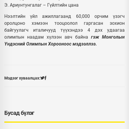
Э. Ариунтунгалаг – Гүйлтийн цана
Нээлтийн үйл ажиллагаанд 60,000 орчим үзэгч
оролцоно хэмээн тооцоолол гаргасан зохион
байгуулагч италичууд түүхэндээ 4 дэх удаагаа
олимпын наадам хүлээн авч байна
гэж Монголын
Үндэсний Олимпын Хорооноос мэдээллээ.
Мэдээг хуваалцах:
Бусад бүлэг