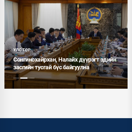
УЛС ТӨР
Сонгинохайрхан, Налайх дүүрэгт эдийн
засгийн тусгай бүс байгуулна