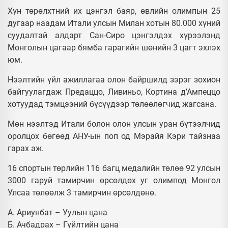
Хүн төрөлхтний их цэнгэл баяр, өвлийн олимпын 25
дугаар наадам Итали улсын Милан хотын 80.000 хүний
суудалтай алдарт Сан-Сиро цэнгэлдэх хүрээлэнд
Монголын цагаар бямба гарагийн шөнийн 3 цагт эхлэх
юм.
Нээлтийн үйл ажиллагаа олон байршилд зэрэг зохион
байгуулагдаж Предаццо, Ливиньо, Кортина д’Ампеццо
хотуудад тэмцээний бүсүүдээр төлөөлөгчид жагсана.
Мөн нээлтэд Итали болон олон улсын уран бүтээлчид
оролцох бөгөөд АНУ-ын поп од Мэрайя Кэри тайзнаа
гарах аж.
16 спортын төрлийн 116 багц медалийн төлөө 92 улсын
3000 гаруй тамирчин өрсөлдөх уг олимпод Монгол
Улсаа төлөөлж 3 тамирчин өрсөлдөнө.
А. Ариунбат – Уулын цана
Б. Ачбадрах – Гүйлтийн цана