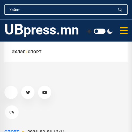
UB
press.mn
ЭХЛЭЛ
СПОРТ
0%