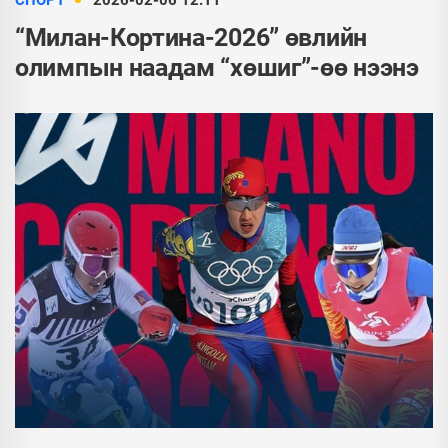
СПОРТ
2026-02-06 12:11
“Милан-Кортина-2026” өвлийн
олимпын наадам “хөшиг”-өө нээнэ