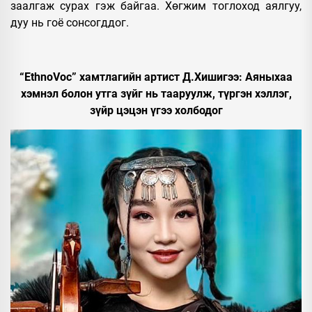
заалгаж сурах гэж байгаа. Хөгжим тоглоход аялгуу,
дуу нь гоё сонсогддог.
“EthnoVoc” хамтлагийн артист Д.Хишигээ: Аяныхаа
хэмнэл болон утга зүйг нь тааруулж, түргэн хэллэг,
зүйр цэцэн үгээ холбодог