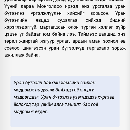
Үүний дараа Монголдоо ирээд энэ урсгалаа уран
бүтээлээ үргэлжлүүлэн хийхийг зорьсон. Уран
бүтээлийн явцад судалгаа хийхэд бидний
хэрэглэдэггүй, мартагдсан олон түргэн хэллэг зүйр
цэцэн үг байдаг юм байна лээ. Тиймээс цаашид энэ
төрөл жанртай язгуур урлаг, ардын аман зохиол өв
соёлоо шингээсэн уран бүтээлүүд гаргахаар зорьж
ажиллаж байна.
Уран бүтээлч байхын хамгийн сайхан
мэдрэмж нь дуулж байхад гоё энерги
мэдрэгддэг. Уран бүтээлээ үзэгчдэдээ хүргээд
ёслоход тэр үеийн алга ташилт бас гоё
мэдрэмж өгдөг.