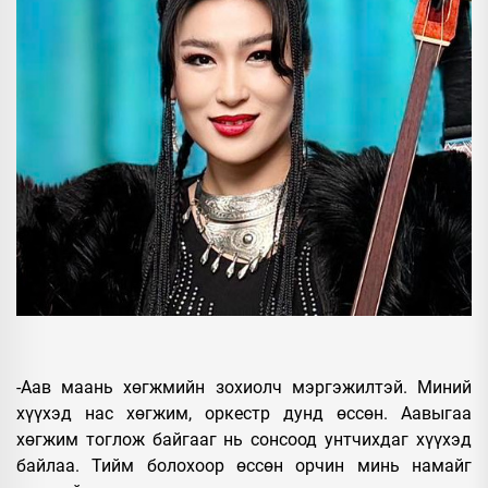
-Аав маань хөгжмийн зохиолч мэргэжилтэй. Миний
хүүхэд нас хөгжим, оркестр дунд өссөн. Аавыгаа
хөгжим тоглож байгааг нь сонсоод унтчихдаг хүүхэд
байлаа. Тийм болохоор өссөн орчин минь намайг