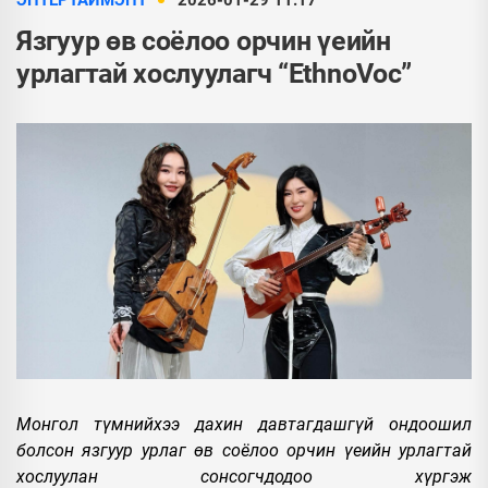
ЭНТЕРТАЙМЭНТ
2026-01-29 11:17
Язгуур өв соёлоо орчин үеийн
урлагтай хослуулагч “EthnoVoc”
Монгол түмнийхээ дахин давтагдашгүй ондоошил
болсон язгуур урлаг өв соёлоо орчин үеийн урлагтай
хослуулан сонсогчдодоо хүргэж