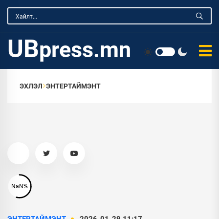
UB
press.mn
ЭХЛЭЛ
ЭНТЕРТАЙМЭНТ
NaN%