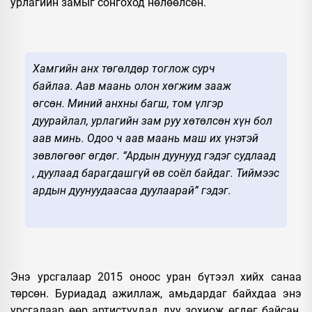
урлагийн замыг сонгоход нөлөөлсөн.
Хамгийн анх төгөлдөр тоглож сурч
байлаа. Аав маань олон хөгжим зааж
өгсөн. Миний анхны багш, том үлгэр
дуурайлал, урлагийн зам руу хөтөлсөн хүн бол
аав минь. Одоо ч аав маань маш их үнэтэй
зөвлөгөөг өгдөг. “Ардын дуунууд гэдэг судлаад
, дуулаад барагдашгүй өв соёл байдаг. Тиймээс
ардын дуунуудаасаа дуулаарай” гэдэг.
Энэ урсгалаар 2015 оноос уран бүтээл хийх санаа
төрсөн. Буриадад ажиллаж, амьдардаг байхдаа энэ
урсгалаар өөр артистуудад дуу зохиож өгдөг байсан.