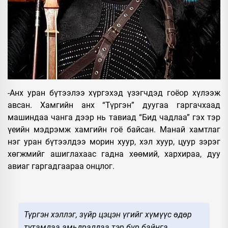
-Анх уран бүтээлээ хүргэхэд үзэгчдэд гоёор хүлээж
авсан. Хамгийн анх “Түргэн” дуугаа гаргачхаад
машиндаа чанга дээр нь тавиад “Бид чадлаа” гэх тэр
үеийн мэдрэмж хамгийн гоё байсан. Манай хамтлаг
нэг уран бүтээлдээ морин хуур, хэл хуур, цуур зэрэг
хөгжмийг ашиглахаас гадна хөөмий, хархираа, дуу
авиаг гаргадгаараа онцлог.
Түргэн хэллэг, зүйр цэцэн үгийг хүмүүс өдөр
тутамдаа амьдралдаа тэр бүр байнга