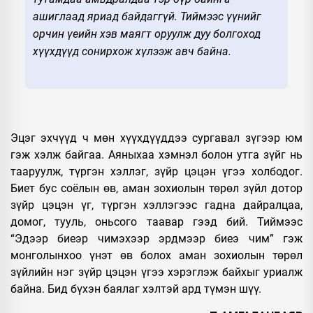
ашиглаад яриад байдаггүй. Тиймээс үүнийг
орчин үеийн хэв маягт оруулж дуу болгоход
хүүхдүүд сонирхож хүлээж авч байна.
Эцэг эхчүүд ч мөн хүүхдүүддээ сургавал зүгээр юм
гэж хэлж байгаа. Аяныхаа хэмнэл болон утга зүйг нь
тааруулж, түргэн хэллэг, зүйр цэцэн үгээ холбодог.
Биет бус соёлын өв, аман зохиолын төрөл зүйл дотор
зүйр цэцэн үг, түргэн хэллэгээс гадна дайралцаа,
домог, тууль, оньсого таавар гээд бий. Тиймээс
“Эдээр биеэр чимэхээр эрдмээр биеэ чим” гэж
монголынхоо үнэт өв болох аман зохиолын төрөл
зүйлийн нэг зүйр цэцэн үгээ хэрэглэж байхыг уриалж
байна. Бид бүхэн баялаг хэлтэй ард түмэн шүү.