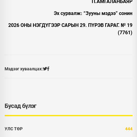
П.АМГАЛАНБАЯР
Эх сурвалж: “Зууны мэдээ” сонин
2026 ОНЫ НЭГДҮГЭЭР САРЫН 29. ПҮРЭВ ГАРАГ. № 19
(7761)
Мэдээг хуваалцах:
Бусад бүлэг
УЛС ТӨР
444