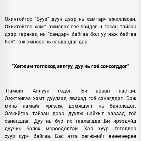
Охинтойгоо “Бууз” дуун дээр нь хамтарч ажилласан.
Охинтойгоо хамт ажиллах гоё байдаг ч гэсэн тайзан
дээр гарахад нь “сандарч байгаа бол уу яаж байгаа
бол” гэж өмнөөс нь сандардаг даа.
“Хөгжим тоглоход аялгуу, дуу нь гоё сонсогддог”
-Намайг Аялуун гэдэг. Би арван настай.
Ээжтэйгээ хамт дуулаад явахад гоё санагддаг. Ээж
минь намайг үргэлж дэмждэгт нь баярладаг.
Ээжийгээ тайзан дээр дуулж байхыг хараад гоё
санагддаг. Дуу нь бүр их таалагддаг.Би ирээдүйд
дуучин болох мөрөөдөлтэй. Хэл хуур, төгөлдөр
хуур сурч байгаа. Бас ятга хөгжмийг өвөөгөөрөө