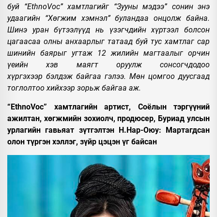
буй “EthnoVoc” хамтлагийг “Зууны мэдээ” сонин энэ
удаагийн “Хөгжим хэмнэл” буландаа онцолж байна.
Шинэ уран бүтээлүүд нь үзэгчдийн хүртээл болсон
цагаасаа олны анхаарлыг татаад буй тус хамтлаг сар
шинийн баярыг угтаж 12 жилийн магтаалыг орчин
үеийн хэв маягт оруулж сонсогчдодоо
хүргэхээр бэлдэж байгаа гэлээ. Мөн цомгоо дуусгаад
тоглолтоо хийхээр зорьж байгаа аж.
“EthnoVoc” хамтлагийн артист, Соёлын тэргүүний
ажилтан, хөгжмийн зохиолч, продюсер, Буриад улсын
урлагийн гавьяат зүтгэлтэн Н.Нар-Оюу: Мартагдсан
олон түргэн хэллэг, зүйр цэцэн үг байсан