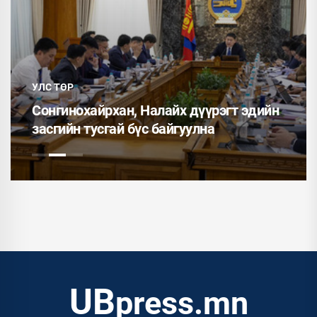
УЛС ТӨР
Сонгинохайрхан, Налайх дүүрэгт эдийн
засгийн тусгай бүс байгуулна
UB
press.mn